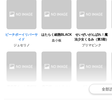
ピーチボーイリバーサ
はたらく細胞BLACK
せいぜいがんばれ！魔
イド
法少女くるみ（第3期）
血小板
ジュセリノ
プリマピンク
異世界チート魔術師
魔王様、リトライ！
グランベルム
エアリィ
モモ
林寧々