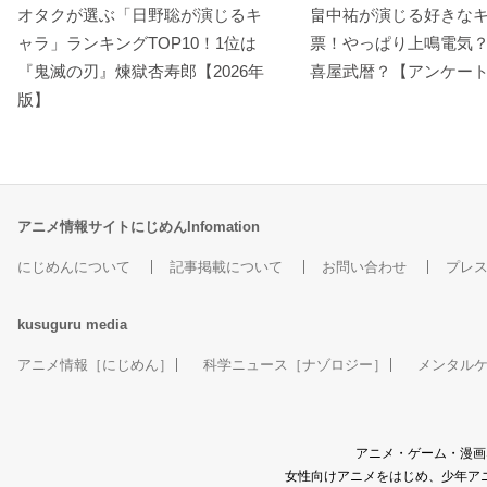
オタクが選ぶ「日野聡が演じるキ
畠中祐が演じる好きな
ャラ」ランキングTOP10！1位は
票！やっぱり上鳴電気
『鬼滅の刃』煉󠄁獄杏寿郎【2026年
喜屋武暦？【アンケー
版】
地下すぎアイドルあか
琴浦さん
ラブライブ！ School i
えちゃん
dol project
森谷ヒヨリ
ぺペロンポップポポン
小泉花陽
チュ緑川
アニメ情報サイトにじめんInfomation
にじめんについて
記事掲載について
お問い合わせ
プレ
kusuguru
media
アニメ情報［にじめん］
科学ニュース［ナゾロジー］
メンタル
青春ブタ野郎はゆめみ
劇場版 ダンジョンに出
ラブライブ！The Scho
る少女の夢を見ない
会いを求めるのは間違
ol Idol Movie
っているだろうか －オ
梓川花楓
小泉花陽
アニメ・ゲーム・漫画
リオンの矢－
女性向けアニメをはじめ、少年アニ