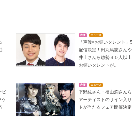
声優
ニュース
ostorage conflated W
りゅうおうのおしご
citrus
出
「声優×お笑いタレント」
IXOSS
と！
桃木野姫子
曲
配信決定！田丸篤志さんや
御影はんな
水越澪
井上さんら総勢３０人以上
お笑いタレントが...
声優
ニュース
ービ
下野紘さん・福山潤さんら
クケ
アーティストのサイン入り
終末なにしてますか？
うらら迷路帖
南鎌倉高校女子自転車
売
トが当たるフェア開催決定
忙しいですか？ 救って
部
小梅
もらっていいですか？
鳳凰寺コロネ
パニバル