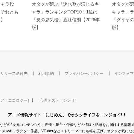
キャラ投
オタクが選ぶ「速水奨が演じるキ
オタクが
？それとも
ャラ」ランキングTOP10！1位は
キャラ」ラ
ト】
『炎の蜃気楼』直江信綱【2026年
『ダイヤの
版】
版】
はたらく細胞!! 最強の
劇場版 ハイスクール・
劇場版 巨蟲列島
敵、再び。体の中
フリート
伊能愛
は“腸”大騒ぎ！
知床鈴
乳酸菌(ブチ)
スリリース送付先
利用規約
プライバシーポリシー
インフォマ
ケア［ココロジー］
心理テスト［シンリ］
あるゾンビ少女の災難
せいぜいがんばれ！魔
アニメ情報サイト「にじめん」でオタクライフをエンジョイ!！
法少女くるみ
須藤紀子
プリマピンク（安土桃
などの2次元コンテンツや、声優・舞台・俳優などの情報・話題をお届けする情報
山くるみ）
メやキャラクター作品、VTuberなどストリーマーにも幅を広げ、オタクが気に