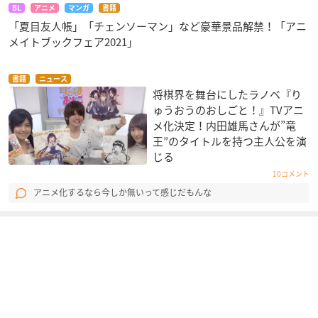
BL
アニメ
マンガ
書籍
「夏目友人帳」「チェンソーマン」など豪華景品解禁！「アニ
メイトブックフェア2021」
書籍
ニュース
将棋界を舞台にしたラノベ『り
ゅうおうのおしごと！』TVアニ
メ化決定！内田雄馬さんが”竜
王”のタイトルを持つ主人公を演
じる
10コメント
アニメ化するなら今しか無いって感じだもんな