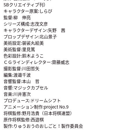
SBクリエイティブ刊）
キャラクター原案:しらび
監督:柳 伸亮
シリーズ構成:志茂文彦
キャラクターデザイン:矢野 茜
プロップデザイン:北山景子
貞任綾乃
シャルロット・イゾ
美術設定:袈裟丸絵美
アール
声優：橋本ちなみ
美術監督:里見篤
声優：小倉唯
色彩設計:鈴木ようこ
ＣＧラインディレクター:齋藤威志
撮影監督:川田哲矢
編集:渡邉千波
音響監督:本山 哲
音響:マジックカプセル
音楽:川井憲次
プロデュース:ドリームシフト
アニメーション制作:project No.9
将棋監修:野月浩貴（日本将棋連盟）
原作将棋監修:西遊棋
製作:りゅうおうのおしごと！製作委員会