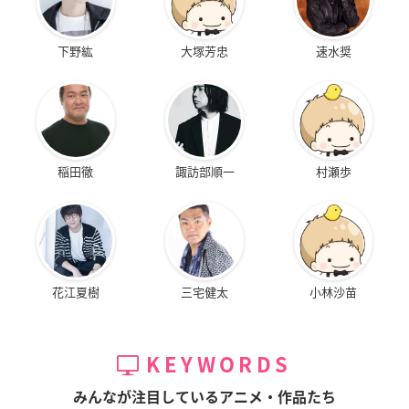
下野紘
大塚芳忠
速水奨
稲田徹
諏訪部順一
村瀬歩
花江夏樹
三宅健太
小林沙苗
KEYWORDS
みんなが注目しているアニメ・作品たち