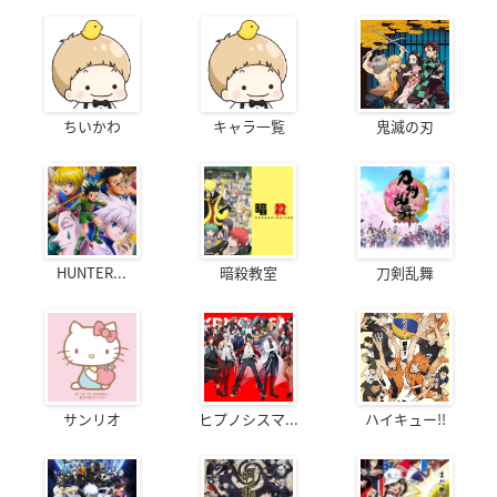
ちいかわ
キャラ一覧
鬼滅の刃
HUNTER...
暗殺教室
刀剣乱舞
サンリオ
ヒプノシスマ...
ハイキュー!!