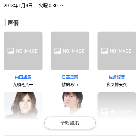
2018年1月9日 火曜 0:30 ～
声優
内田雄馬
日高里菜
佐倉綾音
九頭竜八一
雛鶴あい
夜叉神天衣
金元寿子
茅野愛衣
久保ユリカ