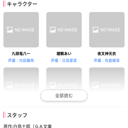
キャラクター
空 銀子
清滝桂香
水越 澪
橋本ちなみ
小倉唯
九頭竜八一
雛鶴あい
夜叉神天衣
貞任綾乃
シャルロット・イゾ
声優：内田雄馬
声優：日高里菜
声優：佐倉綾音
アール
空 銀子
清滝桂香
水越 澪
スタッフ
声優：金元寿子
声優：茅野愛衣
声優：久保ユリカ
原作:白鳥士郎（ＧＡ文庫