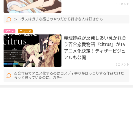
9コメント
シトラスはガチな感じのやつだから好きな人は好きかも
アニメ
ニュース
義理姉妹が反発しあい惹かれ合
う百合恋愛物語『citrus』がTV
アニメ化決定！ティザービジュ
アルも公開
6コメント
百合作品でアニメ化するのはコメディ寄りかほっこりする作品だけだ
ろうと思っていたのに、ガチ…