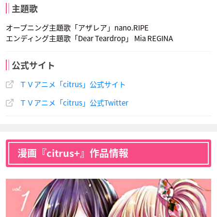
主題歌
オープニング主題歌「アザレア」nano.RIPE
エンディング主題歌「Dear Teardrop」 Mia REGINA
公式サイト
タチバナ・ニナ
声優：松嵜麗
ＴＶアニメ「citrus」公式サイト
ＴＶアニメ「citrus」公式Twitter
漫画『citrus+』作品情報