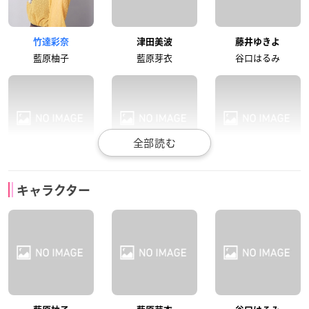
竹達彩奈
津田美波
藤井ゆきよ
藍原柚子
藍原芽衣
谷口はるみ
久保ユリカ
井澤詩織
葉山いくみ
キャラクター
桃木野姫子
水沢まつり
丸田加代