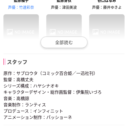
植田佳奈
前野智昭
金元寿子
藍原柚子
藍原芽衣
谷口はるみ
藍原梅
藍原翔
タチバナ・サラ
声優：竹達彩奈
声優：津田美波
声優：藤井ゆきよ
松嵜麗
桃木野姫子
水沢まつり
丸田加代
タチバナ・ニナ
スタッフ
声優：久保ユリカ
声優：井澤詩織
声優：葉山いくみ
原作：サブロウタ（コミック百合姫／一迅社刊）
監督：高橋丈夫
シリーズ構成：ハヤシナオキ
キャラクターデザイン・総作画監督：伊集院いづろ
音楽：高橋諒
音楽制作：ランティス
プロデュース：インフィニット
藍原梅
藍原翔
タチバナ・サラ
アニメーション制作：パッショーネ
声優：植田佳奈
声優：前野智昭
声優：金元寿子