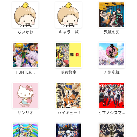
ちいかわ
キャラ一覧
鬼滅の刃
HUNTER...
暗殺教室
刀剣乱舞
サンリオ
ハイキュー!!
ヒプノシスマ...