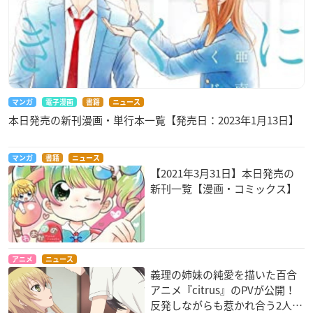
マンガ
電子漫画
書籍
ニュース
本日発売の新刊漫画・単行本一覧【発売日：2023年1月13日】
マンガ
書籍
ニュース
【2021年3月31日】本日発売の
新刊一覧【漫画・コミックス】
アニメ
ニュース
義理の姉妹の純愛を描いた百合
アニメ『citrus』のPVが公開！
反発しながらも惹かれ合う2人…