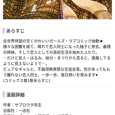
あらすじ
全世界待望の甘くかわいいガールズ・ラブコミック始動★
様々な困難を経て、晴れて恋人同士になった柚子と芽衣。義理
の姉妹、そして恋人としての高校生活を始めたふたり。
…だけど友人・はるみ、妹分・まつりから見ると、進展してる
ように見えないようで…。
ピュアなギャルと、不器用無表情な生徒会長。何があってもも
う離れない恋人同士、一歩一歩、毎日想いを育みます♥
(コミックス第1巻あらすじ)
漫画詳細
作者：サブロウタ先生
出版社：一迅社