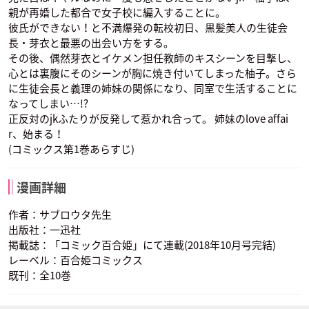
親が再婚した都合で女子校に編入することに。
彼氏ができない！と不満爆発の転校初日、黒髪美人の生徒会
長・芽衣と最悪の出会い方をする。
その後、偶然芽衣とイケメン担任教師のキスシーンを目撃し、
心とは裏腹にそのシーンが胸に焼き付いてしまった柚子。さら
に生徒会長と義理の姉妹の関係になり、同室で生活することに
なってしまい…!?
正反対のjkふたりが反発して惹かれ合って。 姉妹のlove affai
r、始まる！
(コミックス第1巻あらすじ)
漫画詳細
作者：サブロウタ先生
出版社：一迅社
掲載誌：「コミック百合姫」にて連載(2018年10月号完結)
レーベル：百合姫コミックス
既刊：全10巻