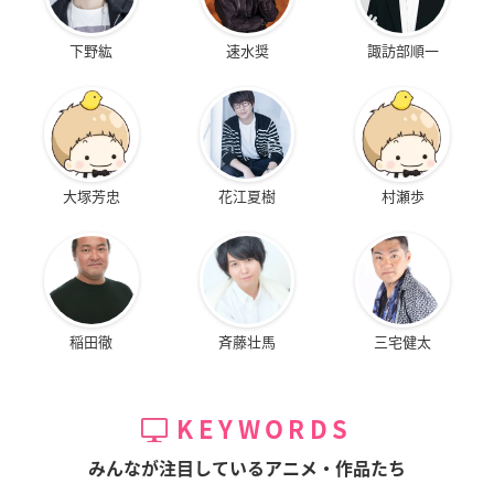
下野紘
速水奨
諏訪部順一
大塚芳忠
花江夏樹
村瀬歩
稲田徹
斉藤壮馬
三宅健太
KEYWORDS
みんなが注目しているアニメ・作品たち