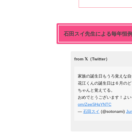
石田スイ先生による毎年恒
家族の誕生日もうろ覚えな自
花江くんの誕生日は６月のど
ちゃんと覚えてる。
おめでとうございます！よい
om/ZeeSHqYNTC
—
石田スイ
(@sotonami)
Ju