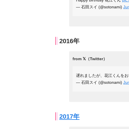
Happy birthday 花江くん
pic
— 石田スイ (@sotonami)
Ju
2016年
遅れましたが、花江くんを
— 石田スイ (@sotonami)
Ju
2017年