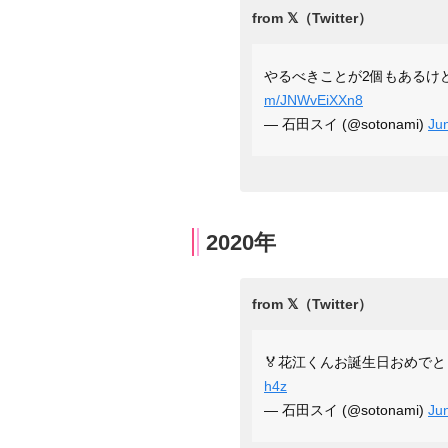
やるべきことが2個もあるけ
m/JNWvEiXXn8
— 石田スイ (@sotonami)
Ju
2020年
🏅花江くんお誕生日おめでと
h4z
— 石田スイ (@sotonami)
Ju