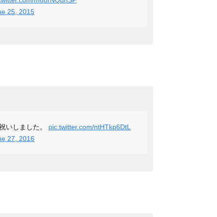
.twitter.com/m6orNQqhSP
ne 25, 2015
お祝いしました。
pic.twitter.com/ntHTkp6DtL
ne 27, 2016