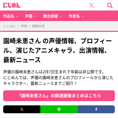
に
じ
め
ん
作品名
声優
舞台俳優
作者名
にじめん
>
声優
> 園崎未恵
園崎未恵さん の声優情報、プロフィー
ル、演じたアニメキャラ、出演情報、
最新ニュース
声優の園崎未恵さんは2月7日生まれで年齢は非公開です。
にじめんでは、声優の園崎未恵さんのプロフィールから演じた
キャラクター、最新ニュースまでご紹介！
「園崎未恵さん」の関連画像まとめはこちら