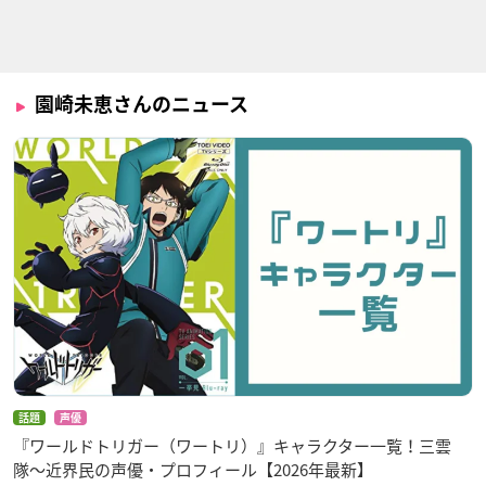
Fairy gone フェアリ
キズナイーバー
遊☆戯☆王ARC-V
園崎未恵さんのニュース
ーゴーン
漆原睦
紫雲院素良
ネイン・アウラー
キングダム
機動戦士ガンダムAG
バトルスピリッツ 覇
E
王（ヒーローズ）
楊端和（ようたん
わ）
ドレーネ・イゼルカ
陽昇アカリ
ント
話題
声優
『ワールドトリガー（ワートリ）』キャラクター一覧！三雲
隊〜近界民の声優・プロフィール【2026年最新】