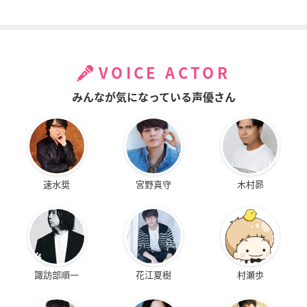
妖怪人間ベム HUMA
特別上映版 ワールド
ストライクウィッチ
VOICE ACTOR
NOID MONSTER BE
トリガー 2ndシーズ
ーズ 劇場版 501部隊
M
ン
発進しますっ！
みんなが気になっている声優さん
日向うらら
ウェン・ソー
ゲルトルート・バル
クホルン
速水奨
宮野真守
木村昴
劇場版 宇宙戦艦ヤマ
ストライクウィッチ
BAYONETTA Bloody
ト2199 星巡る方舟
ーズ Operation Vict
Fate
ory Arrow Vol.1 サ
ネレディア・リッケ
ジャンヌ
諏訪部順一
花江夏樹
村瀬歩
ン・トロンの雷鳴
ゲルトルート・バル
クホルン