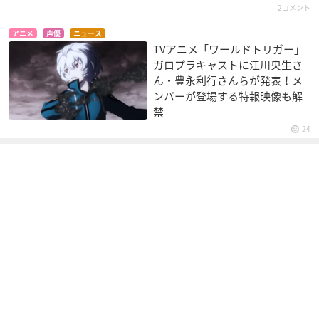
2コメント
アニメ
声優
ニュース
TVアニメ「ワールドトリガー」
ストライクウィッチ
RIDEBACK-ライドバ
毎日かあさん
ガロプラキャストに江川央生さ
ーズ2
ック-
ぶんじ
ん・豊永利行さんらが発表！メ
ゲルトルート・バル
尾形遊紀
ンバーが登場する特報映像も解
クホルン
禁
24
ストライクウィッチ
祝 ハピ☆ラキ!ビッ
ウィッチブレイド
ーズ
クリマン
蘇峰玲奈
ゲルトルート・バル
聖太子ジェロ
クホルン