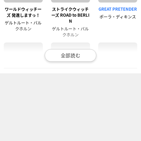
ワールドウィッチー
ストライクウィッチ
GREAT PRETENDER
ズ 発進しますっ！
ーズ ROAD to BERLI
ポーラ・ディキンス
N
ゲルトルート・バル
クホルン
ゲルトルート・バル
クホルン
デジモンアドベンチ
Fairy gone フェアリ
ストライクウィッチ
ャー：
ーゴーン 第2クール
ーズ 501部隊発進し
ますっ！
テイルモン
ネイン・アウラー
ゲルトルート・バル
クホルン