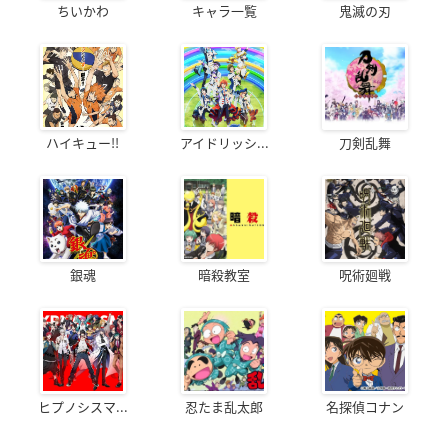
ちいかわ
キャラ一覧
鬼滅の刃
ハイキュー!!
アイドリッシ...
刀剣乱舞
銀魂
暗殺教室
呪術廻戦
ヒプノシスマ...
忍たま乱太郎
名探偵コナン