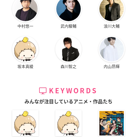
中村悠一
武内駿輔
浪川大輔
ストライクウィッチ
ーズ劇場版
ゲルトルート・バル
坂本真綾
森川智之
内山昂輝
クホルン
KEYWORDS
みんなが注目しているアニメ・作品たち