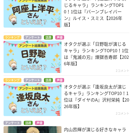
じるキャラ」ランキングTOP1
0！1位は『バーンブレイバー
ン』ルイス・スミス【2026年
版】
ランキング
アンケート
話題
声優
オタクが選ぶ「日野聡が演じる
キャラ」ランキングTOP10！1位
は『鬼滅の刃』煉󠄁獄杏寿郎【202
6年版】
2コメント
ランキング
アンケート
話題
声優
オタクが選ぶ「逢坂良太が演じ
るキャラ」ランキングTOP10！1
位は『ダイヤのA』沢村栄純【20
26年版】
2コメント
アンケート
話題
声優
内山昂輝が演じる好きなキャラ