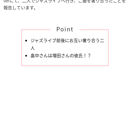
terにて、二人でジャズライブへ行き、ご飯を奢り合ったことを
報告しています。
Point
ジャズライブ前後にお互い奢り合う二
人
畠中さんは増田さんの彼氏！？