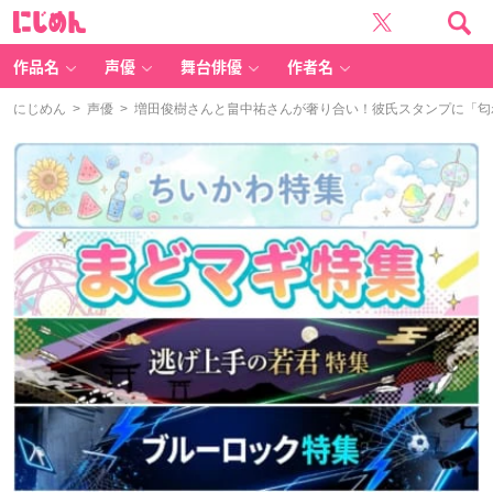
に
じ
め
ん
作品名
声優
舞台俳優
作者名
にじめん
>
声優
> 増田俊樹さんと畠中祐さんが奢り合い！彼氏スタンプに「匂