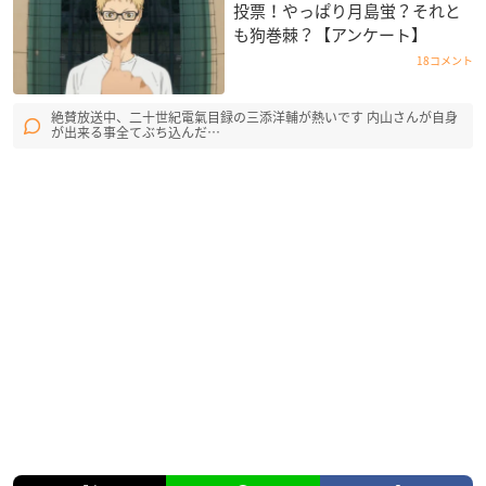
投票！やっぱり月島蛍？それと
も狗巻棘？【アンケート】
18コメント
絶賛放送中、二十世紀電氣目録の三添洋輔が熱いです 内山さんが自身
が出来る事全てぶち込んだ…