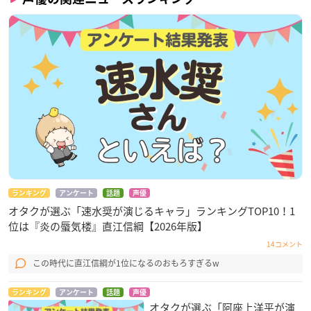
ランキング
アンケート
話題
声優
オタクが選ぶ「速水奨が演じるキャラ」ランキングTOP10！1
位は『炎の蜃気楼』直江信綱【2026年版】
14コメント
この時代に直江信綱が1位になるのおもろすぎるw
ランキング
アンケート
話題
声優
オタクが選ぶ「阿座上洋平が演