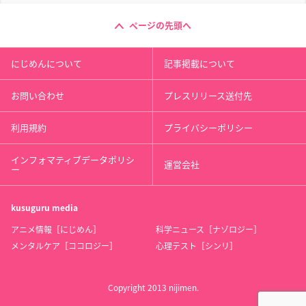
ページの先頭へ
にじめんについて
記事掲載について
お問い合わせ
プレスリリース送付先
利用規約
プライバシーポリシー
インフォマティブデータポリシ
運営会社
ー
kusuguru
media
アニメ情報［にじめん］
科学ニュース［ナゾロジー］
メンタルケア［ココロジー］
心理テスト［シンリ］
Copyright 2013 nijimen.