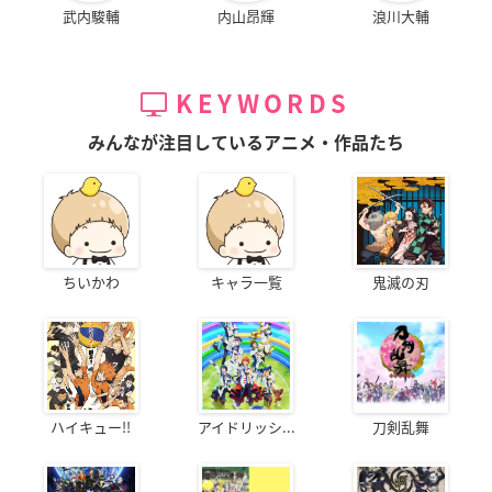
武内駿輔
内山昂輝
浪川大輔
KEYWORDS
みんなが注目しているアニメ・作品たち
ちいかわ
キャラ一覧
鬼滅の刃
ハイキュー!!
アイドリッシ...
刀剣乱舞