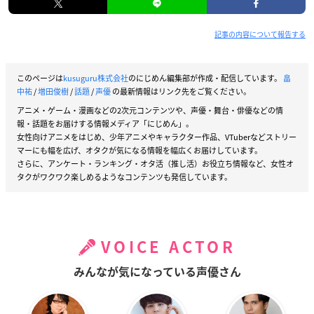
記事の内容について報告する
このページは
kusuguru株式会社
のにじめん編集部が作成・配信しています。
畠
中祐
/
増田俊樹
/
話題
/
声優
の最新情報はリンク先をご覧ください。
アニメ・ゲーム・漫画などの2次元コンテンツや、声優・舞台・俳優などの情
報・話題をお届けする情報メディア「にじめん」。
女性向けアニメをはじめ、少年アニメやキャラクター作品、VTuberなどストリー
マーにも幅を広げ、オタクが気になる情報を幅広くお届けしています。
さらに、アンケート・ランキング・オタ活（推し活）お役立ち情報など、女性オ
タクがワクワク楽しめるようなコンテンツも発信しています。
VOICE ACTOR
みんなが気になっている声優さん