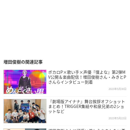
増田俊樹の関連記事
ボカロP×歌い手×声優『僕よな』第2弾M
V公開＆楽曲配信！増田俊樹さん・みきとP
さんらインタビュー到着
2023年5月30日
『劇場版アイナナ』舞台挨拶オフショット
まとめ！TRIGGER集結や和泉兄弟の2ショ
ットなど
2023年5月22日