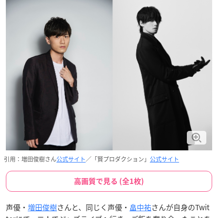
引用：増田俊樹さん
公式サイト
／「賢プロダクション」
公式サイト
高画質で見る (全1枚)
声優・
増田俊樹
さんと、同じく声優・
畠中祐
さんが自身のTwit