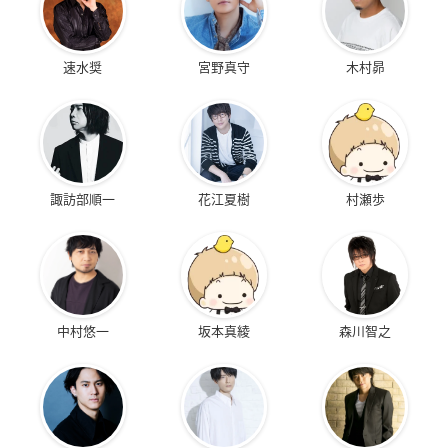
速水奨
宮野真守
木村昴
諏訪部順一
花江夏樹
村瀬歩
中村悠一
坂本真綾
森川智之