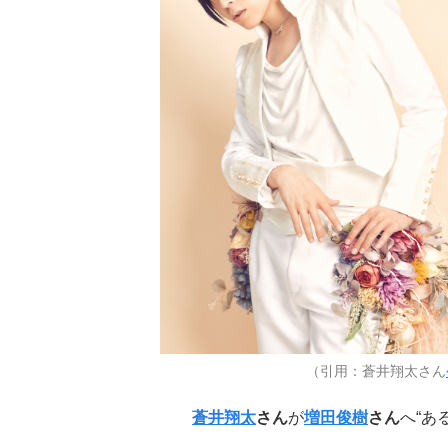
（引用：蒼井翔太さん
蒼井翔太
さん
が
増田俊樹
さん
へ“あ