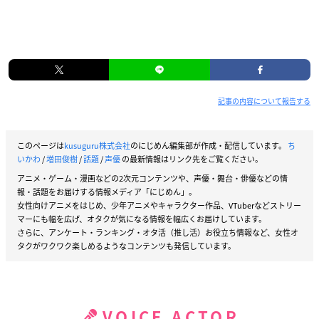
記事の内容について報告する
このページは
kusuguru株式会社
のにじめん編集部が作成・配信しています。
ち
いかわ
/
増田俊樹
/
話題
/
声優
の最新情報はリンク先をご覧ください。
アニメ・ゲーム・漫画などの2次元コンテンツや、声優・舞台・俳優などの情
報・話題をお届けする情報メディア「にじめん」。
女性向けアニメをはじめ、少年アニメやキャラクター作品、VTuberなどストリー
マーにも幅を広げ、オタクが気になる情報を幅広くお届けしています。
さらに、アンケート・ランキング・オタ活（推し活）お役立ち情報など、女性オ
タクがワクワク楽しめるようなコンテンツも発信しています。
VOICE ACTOR