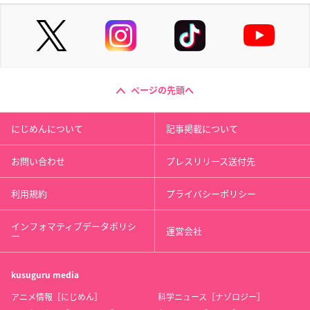
ページの先頭へ
にじめんについて
記事掲載について
お問い合わせ
プレスリリース送付先
利用規約
プライバシーポリシー
インフォマティブデータポリシ
運営会社
ー
kusuguru
media
アニメ情報［にじめん］
科学ニュース［ナゾロジー］