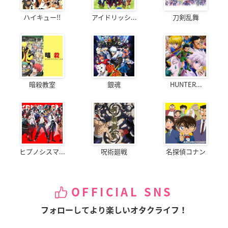
ハイキュー!!
アイドリッシ...
刀剣乱舞
暗殺教室
銀魂
HUNTER...
ヒプノシスマ...
呪術廻戦
名探偵コナン
OFFICIAL SNS
フォローしてより楽しいオタクライフ！