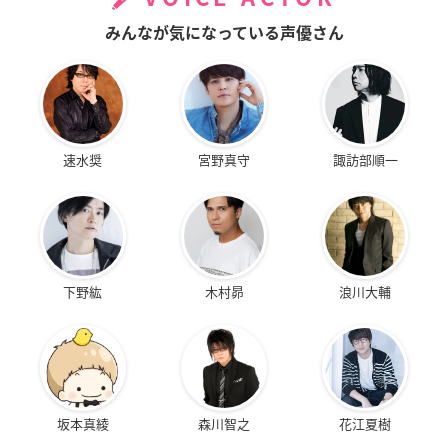
みんなが気になっている声優さん
速水奨
宮野真守
諏訪部順一
下野紘
木村昴
浪川大輔
坂本真綾
森川智之
花江夏樹