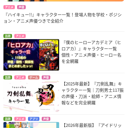
アニメ
声優
『ハイキュー!!』キャラクター一覧！登場人物を学校・ポジシ
ョン・アニメ声優つきで全紹介
話題
アニメ
『僕のヒーローアカデミア（ヒ
ロアカ）』キャラクター一覧
個性・アニメ声優・ヒーロー名
を全網羅
話題
アニメ
ゲーム
声優
【2025年最新】『刀剣乱舞』キ
ャラクター一覧｜刀剣男士117振
の声優・刀派・絵師・アニメ情
報などを完全網羅
話題
アニメ
アプリ
声優
【2026年最新版】『アイドリッ