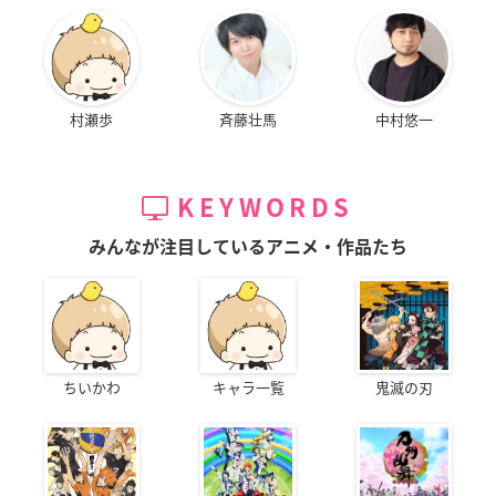
村瀬歩
斉藤壮馬
中村悠一
KEYWORDS
みんなが注目しているアニメ・作品たち
ちいかわ
キャラ一覧
鬼滅の刃