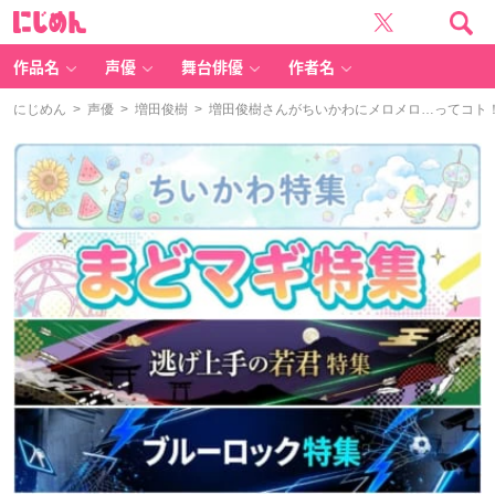
に
じ
め
ん
作品名
声優
舞台俳優
作者名
にじめん
>
声優
>
増田俊樹
> 増田俊樹さんがちいかわにメロメロ…ってコト