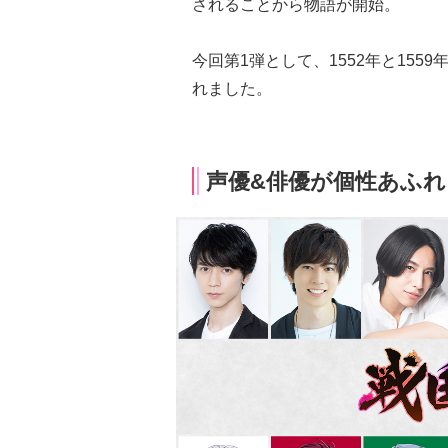
されることから物語が開始。
今回第1弾として、1552年と15
れました。
声優&俳優が個性あふれ