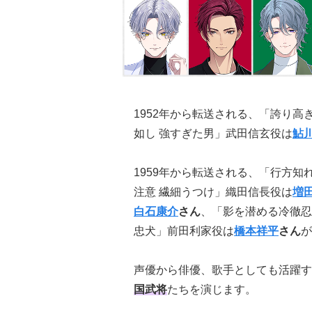
1952年から転送される、「誇り高
如し 強すぎた男」武田信玄役は
鮎
1959年から転送される、「行方
注意 繊細うつけ」織田信長役は
増
白石康介
さん
、「影を潜める冷徹忍
忠犬」前田利家役は
橋本祥平
さん
が
声優から俳優、歌手としても活躍す
国武将
たちを演じます。