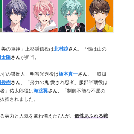
き美の軍神」上杉謙信役は
北村諒
さん
、「懐は山の
川太陽
さん
が担当。
知れずの謀反人」明智光秀役は
橋本真一
さん
、「取扱
田俊樹
さん
、「努力の鬼 愛され忍者」服部半蔵役は
者」佑太郎役は
海渡翼
さん
、「制御不能な不屈の
抜擢されました。
る実力と人気を兼ね備えた7人が、
個性あふれる戦