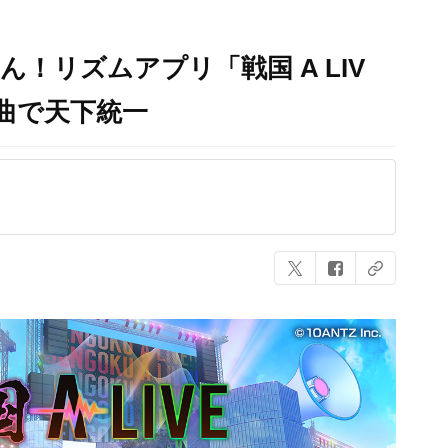
！リズムアプリ「戦国 A LIV
曲で天下統一