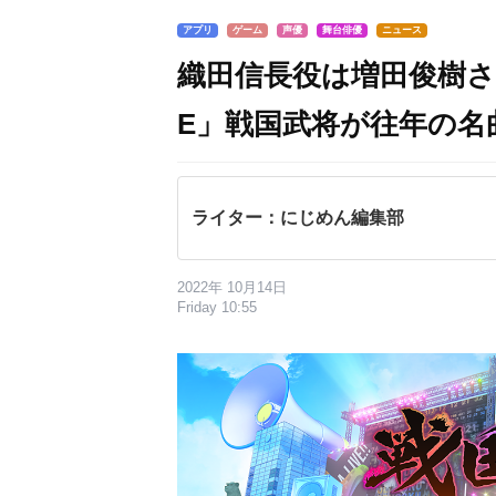
アプリ
ゲーム
声優
舞台俳優
ニュース
織田信長役は増田俊樹さん
E」戦国武将が往年の名
ライター：にじめん編集部
2022年 10月14日
Friday 10:55