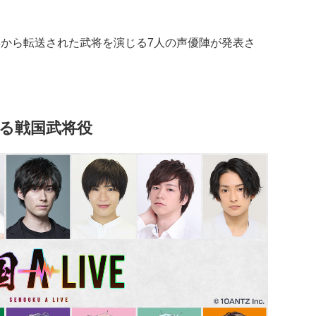
59年から転送された武将を演じる7人の声優陣が発表さ
る戦国武将役