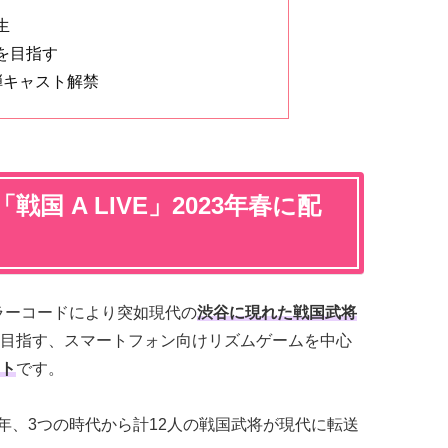
生
を目指す
弾キャスト解禁
国 A LIVE」2023年春に配
エラーコードにより突如現代の
渋谷に現れた戦国武将
目指す、スマートフォン向けリズムゲームを中心
ト
です。
590年、3つの時代から計12人の戦国武将が現代に転送