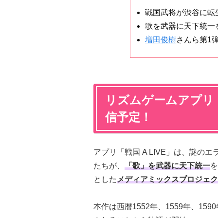
戦国武将が渋谷に転
歌を武器に天下統一
増田俊樹
さんら第1
リズムゲームアプリ「戦
信予定！
アプリ「戦国 A LIVE」は、謎の
たちが、
「歌」を武器に天下統一
を
とした
メディアミックスプロジェク
本作は西暦1552年、1559年、1