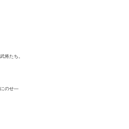
武将たち。
にのせ―