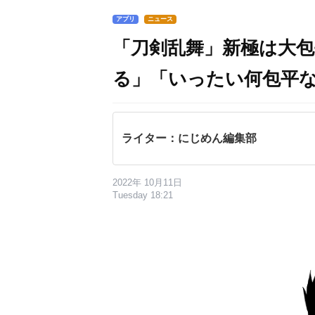
アプリ
ニュース
「刀剣乱舞」新極は大
る」「いったい何包平
ライター：にじめん編集部
2022年 10月11日
Tuesday 18:21