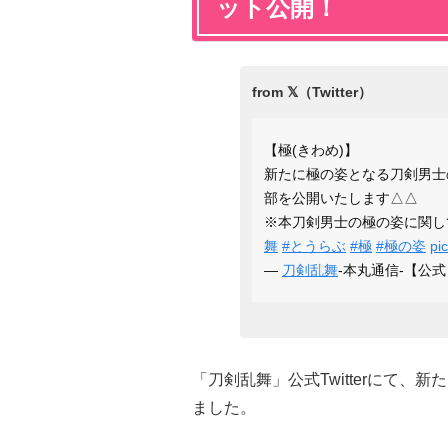
ット公開！
【極(きわめ)】
新たに極の姿となる刀剣男士
部を公開いたします△△
※本刀剣男士の極の姿に関し
舞
#とうらぶ
#極
#極の姿
pi
—
刀剣乱舞
-本丸通信-【公式】 
「刀剣乱舞」公式Twitterにて
ました。