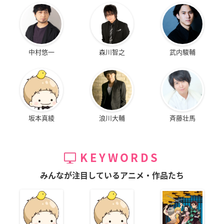
中村悠一
森川智之
武内駿輔
坂本真綾
浪川大輔
斉藤壮馬
KEYWORDS
みんなが注目しているアニメ・作品たち