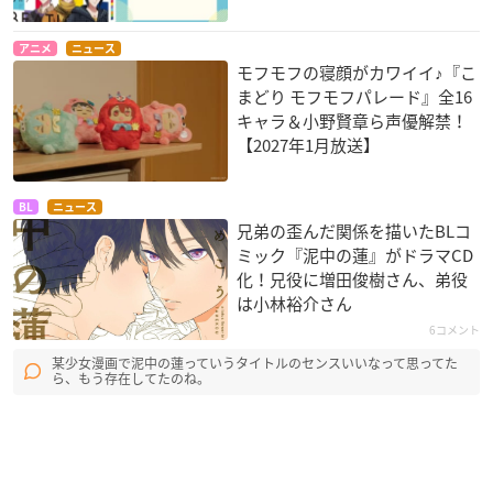
アニメ
ニュース
モフモフの寝顔がカワイイ♪『こ
まどり モフモフパレード』全16
キャラ＆小野賢章ら声優解禁！
【2027年1月放送】
BL
ニュース
兄弟の歪んだ関係を描いたBLコ
ミック『泥中の蓮』がドラマCD
化！兄役に増田俊樹さん、弟役
は小林裕介さん
6コメント
某少女漫画で泥中の蓮っていうタイトルのセンスいいなって思ってた
ら、もう存在してたのね。