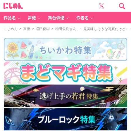
に
じ
め
ん
作品名
声優
舞台俳優
作者名
にじめん
>
声優
>
増田俊樹
> 増田俊樹さん、一見美味しそうな写真だけど…