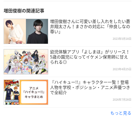
増田俊樹の関連記事
増田俊樹さんに可愛い差し入れをしたい蒼
井翔太さん！まさかの対応に「仲良しなの
尊い」
2023年5月18日
幼児体験アプリ「よしまほ」がリリース！
5歳の園児になってイケメン保育師に甘え
られる◎
2023年4月25日
『ハイキュー!!』キャラクター一覧！登場
人物を学校・ポジション・アニメ声優つき
で全紹介
2026年7月28日
もっと見る