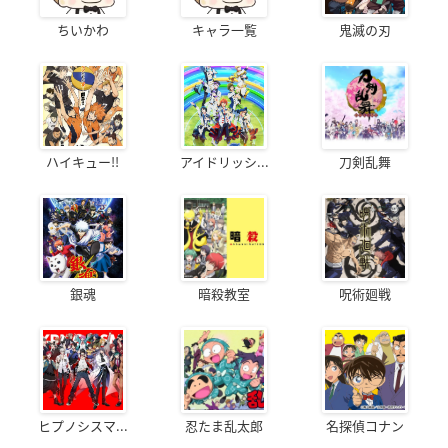
ちいかわ
キャラ一覧
鬼滅の刃
ハイキュー!!
アイドリッシ...
刀剣乱舞
銀魂
暗殺教室
呪術廻戦
ヒプノシスマ...
忍たま乱太郎
名探偵コナン