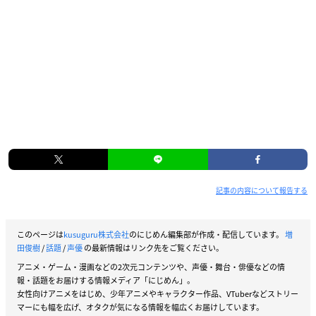
記事の内容について報告する
このページは
kusuguru株式会社
のにじめん編集部が作成・配信しています。
増
田俊樹
/
話題
/
声優
の最新情報はリンク先をご覧ください。
アニメ・ゲーム・漫画などの2次元コンテンツや、声優・舞台・俳優などの情
報・話題をお届けする情報メディア「にじめん」。
女性向けアニメをはじめ、少年アニメやキャラクター作品、VTuberなどストリー
マーにも幅を広げ、オタクが気になる情報を幅広くお届けしています。