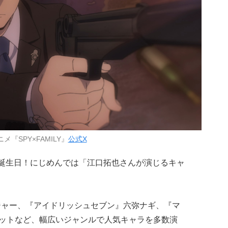
メ『SPY×FAMILY』
公式X
誕生日！にじめんでは「江口拓也さんが演じるキャ
ォージャー、『アイドリッシュセブン』六弥ナギ、『マ
バレットなど、幅広いジャンルで人気キャラを多数演