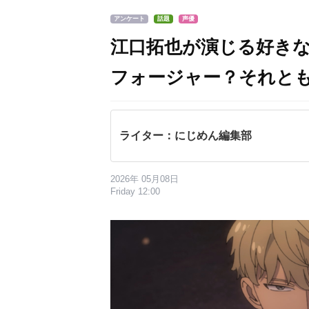
アンケート
話題
声優
江口拓也が演じる好き
フォージャー？それと
ライター：にじめん編集部
2026年 05月08日
Friday 12:00