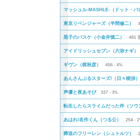
マッシュル-MASHLE-（ドット・
東京リベンジャーズ（半間修二）
黒子のバスケ（小金井慎二）
481
アイドリッシュセブン（六弥ナギ）
ギヴン（梶秋彦）
456
4%
あんさんぶるスターズ!（日々樹渉）
声優と夜あそび
337
3%
転生したらスライムだった件（ソウ
あはれ!名作くん（つる公）
254
2
葬送のフリーレン（シュトルツ）