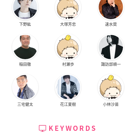
下野紘
大塚芳忠
速水奨
稲田徹
村瀬歩
諏訪部順一
三宅健太
花江夏樹
小林沙苗
KEYWORDS