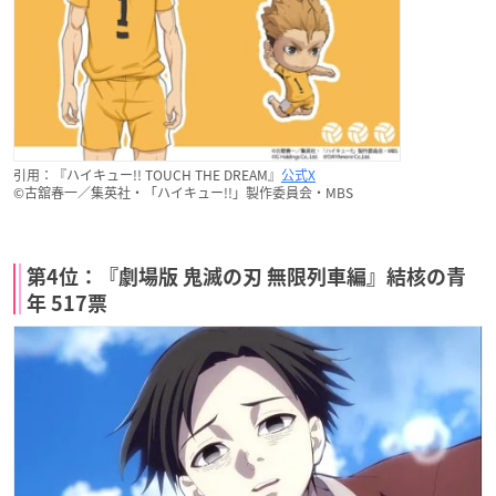
引用：『ハイキュー!! TOUCH THE DREAM』
公式X
©古舘春一／集英社・「ハイキュー!!」製作委員会・MBS
第4位：『劇場版 鬼滅の刃 無限列車編』結核の青
年 517票