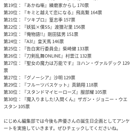
第19位：『あかね噺』練磨家からし 170票
第20位：『キミと越えて恋になる』飛高繋 164票
第21位：『ツキプロ』篁志季 157票
第22位：『妖狐×僕SS』渡狸卍里 156票
第23位：『俺物語!!』剛田猛男 151票
第24位：『A3!』皇天馬 146票
第25位：『告白実行委員会』柴崎健 133票
第26位：『刀剣乱舞ONLINE』村雲江 132票
第27位：『聖女の魔力は万能です』ヨハン・ヴァルデック 129
票
第27位：『グノーシア』沙明 129票
第29位：『フルーツバスケット』真鍋翔 118票
第30位：『スタンドマイヒーローズ』服部耀 105票
第30位：『魔入りました!入間くん』ザガン・ジョニー・ウエ
スタン 105票
にじめん編集部では今後も声優さんの誕生日企画としてアンケ
ートを実施していきます。ぜひチェックしてくださいね。