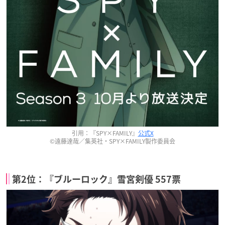
引用：『SPY×FAMILY』
公式X
©遠藤達哉／集英社・SPY×FAMILY製作委員会
第2位：『ブルーロック』雪宮剣優 557票