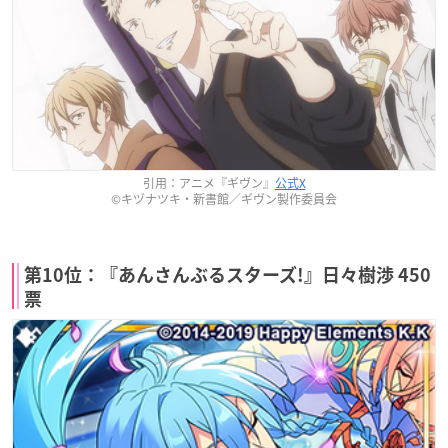
引用：アニメ『ギヴン』
公式X
©キヅナツキ・新書館／ギヴン製作委員会
第10位：『あんさんぶるスターズ!』日々樹渉 450
票