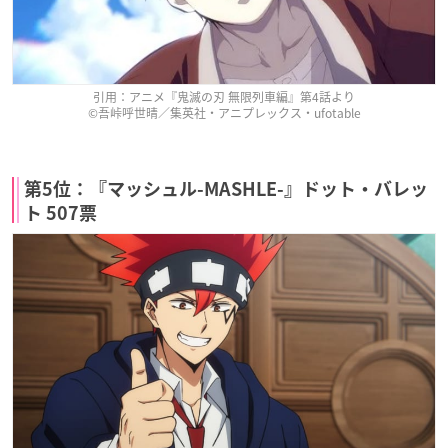
引用：アニメ『鬼滅の刃 無限列車編』第4話より
©吾峠呼世晴／集英社・アニプレックス・ufotable
第5位：『マッシュル-MASHLE-』ドット・バレッ
ト 507票