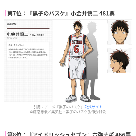
第7位：『黒子のバスケ』小金井慎二 481票
引用：アニメ『黒子のバスケ』
公式サイト
©藤巻忠俊／集英社・黒子のバスケ製作委員会
第8位：『アイドリッシュセブン』六弥ナギ 466票