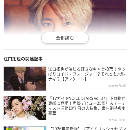
江口拓也の関連記事
江口拓也が演じる好きなキャラ投票！やっ
ぱりロイド・フォージャー？それとも六弥
ナギ？【アンケート】
2026年5月08日
『TVガイドVOICE STARS vol.37』下野紘が
表紙に登場！声優デビュー25周年＆アーテ
ィスト活動10年目の大特集、書店別特典も
豪華
2026年3月19日
【2026年最新版】『アイドリッシュセブン