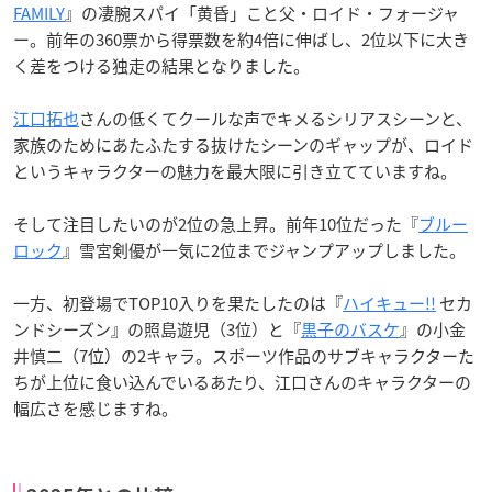
FAMILY
』の凄腕スパイ「黄昏」こと父・ロイド・フォージャ
ー。前年の360票から得票数を約4倍に伸ばし、2位以下に大き
く差をつける独走の結果となりました。
江口拓也
さんの低くてクールな声でキメるシリアスシーンと、
家族のためにあたふたする抜けたシーンのギャップが、ロイド
というキャラクターの魅力を最大限に引き立てていますね。
そして注目したいのが2位の急上昇。前年10位だった『
ブルー
ロック
』雪宮剣優が一気に2位までジャンプアップしました。
一方、初登場でTOP10入りを果たしたのは『
ハイキュー!!
セカ
ンドシーズン』の照島遊児（3位）と『
黒子のバスケ
』の小金
井慎二（7位）の2キャラ。スポーツ作品のサブキャラクターた
ちが上位に食い込んでいるあたり、江口さんのキャラクターの
幅広さを感じますね。