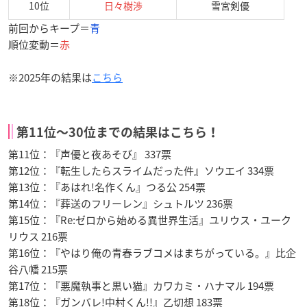
10位
日々樹渉
雪宮剣優
前回からキープ＝
青
順位変動＝
赤
※2025年の結果は
こちら
第11位〜30位までの結果はこちら！
第11位：『声優と夜あそび』 337票
第12位：『転生したらスライムだった件』ソウエイ 334票
第13位：『あはれ!名作くん』つる公 254票
第14位：『葬送のフリーレン』シュトルツ 236票
第15位：『Re:ゼロから始める異世界生活』ユリウス・ユーク
リウス 216票
第16位：『やはり俺の青春ラブコメはまちがっている。』比企
谷八幡 215票
第17位：『悪魔執事と黒い猫』カワカミ・ハナマル 194票
第18位：『ガンバレ!中村くん!!』乙切想 183票