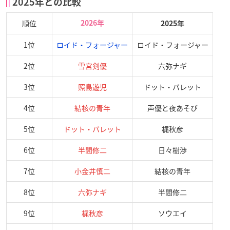
2025年との比較
順位
2026年
2025年
1位
ロイド・フォージャー
ロイド・フォージャー
2位
雪宮剣優
六弥ナギ
3位
照島遊児
ドット・バレット
4位
結核の青年
声優と夜あそび
5位
ドット・バレット
梶秋彦
6位
半間修二
日々樹渉
7位
小金井慎二
結核の青年
8位
六弥ナギ
半間修二
9位
梶秋彦
ソウエイ