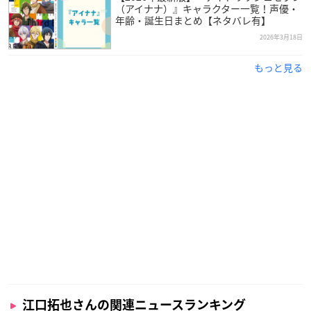
（アイナナ）』キャラクター一覧！声優・
年齢・誕生日まとめ【ネタバレ有】
引用：「81プロデュース」
公式サイト
2026年3月18日
江口拓也
さんは茨城県出身で現在81プロデュースに所属してお
もっと見る
り、今年で39歳を迎えます。
2007年に開催された第1回81オーディションに合格し、2008年
に声優としてデビューしました。
木村良平さん・代永翼さんの3人で結成した音楽ユニット“Trig
nal”として活動するほか、2021年4月にはソロアーティストと
してもデビュー！
独創的な絵を書いたり、アパレルブランドを立ち上げたり、多
彩な方面で活躍している大人気声優さんです。
調査概要
江口拓也さんの関連ニュースランキング