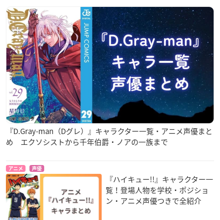
調査期間：2026年5月8日（金）～2026年5月21日（木）
有効投票数：12,259票
『D.Gray-man（Dグレ）』キャラクター一覧・アニメ声優まと
め エクソシストから千年伯爵・ノアの一族まで
アニメ
声優
『ハイキュー!!』キャラクター一
覧！登場人物を学校・ポジショ
ン・アニメ声優つきで全紹介