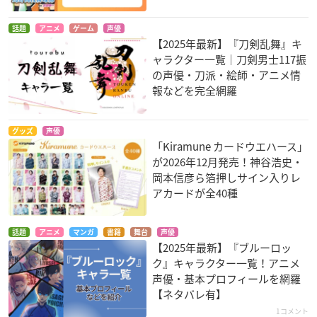
話題
アニメ
ゲーム
声優
【2025年最新】『刀剣乱舞』キ
ャラクター一覧｜刀剣男士117振
の声優・刀派・絵師・アニメ情
報などを完全網羅
グッズ
声優
「Kiramune カードウエハース」
が2026年12月発売！神谷浩史・
岡本信彦ら箔押しサイン入りレ
アカードが全40種
話題
アニメ
マンガ
書籍
舞台
声優
【2025年最新】『ブルーロッ
ク』キャラクター一覧！アニメ
声優・基本プロフィールを網羅
【ネタバレ有】
1コメント