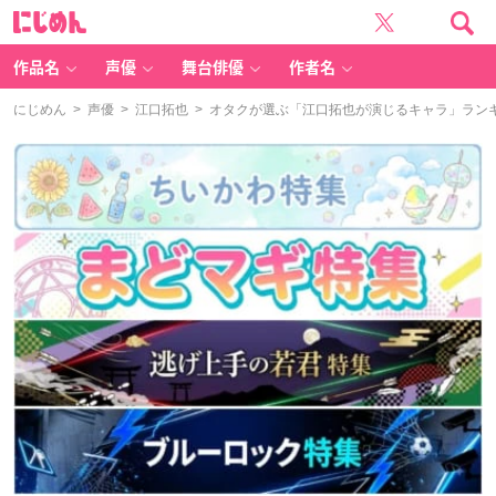
に
じ
め
ん
作品名
声優
舞台俳優
作者名
にじめん
>
声優
>
江口拓也
> オタクが選ぶ「江口拓也が演じるキャラ」ランキング