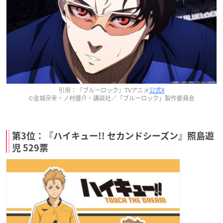
引用：『ブルーロック』TVアニメ
公式X
©金城宗幸・ノ村優介・講談社／「ブルーロック」製作委員会
第3位：『ハイキュー!! セカンドシーズン』照島遊
児 529票