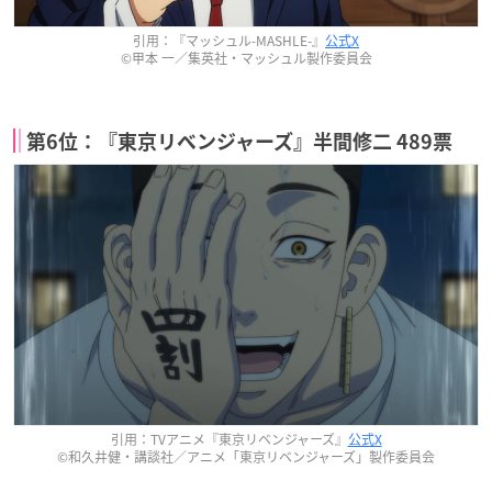
引用：『マッシュル-MASHLE-』
公式X
©甲本 一／集英社・マッシュル製作委員会
第6位：『東京リベンジャーズ』半間修二 489票
引用：TVアニメ『東京リベンジャーズ』
公式X
©和久井健・講談社／アニメ「東京リベンジャーズ」製作委員会