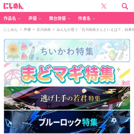
に
じ
め
ん
作品名
声優
舞台俳優
作者名
にじめん
>
声優
>
石川由依
> みんなが思う「石川由依さんといえば？」結果発