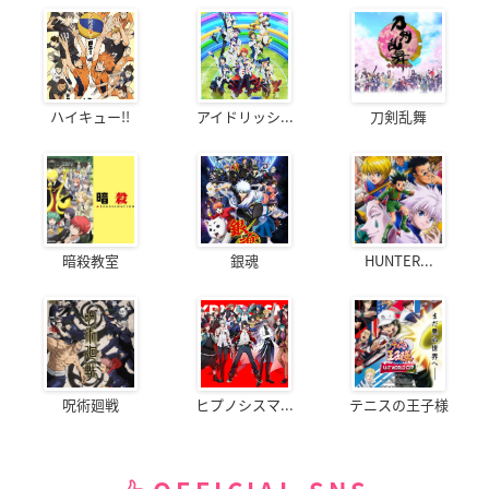
ハイキュー!!
アイドリッシ...
刀剣乱舞
暗殺教室
銀魂
HUNTER...
呪術廻戦
ヒプノシスマ...
テニスの王子様