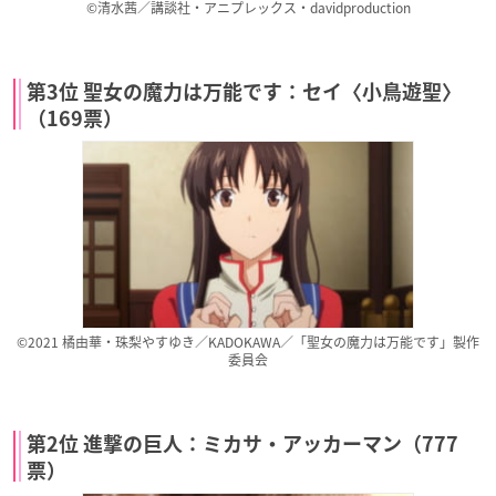
©清水茜／講談社・アニプレックス・davidproduction
第3位 聖女の魔力は万能です：セイ〈小鳥遊聖〉
（169票）
©2021 橘由華・珠梨やすゆき／KADOKAWA／「聖女の魔力は万能です」製作
委員会
第2位 進撃の巨人：ミカサ・アッカーマン（777
票）