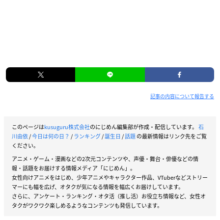
記事の内容について報告する
このページは
kusuguru株式会社
のにじめん編集部が作成・配信しています。
石
川由依
/
今日は何の日？
/
ランキング
/
誕生日
/
話題
の最新情報はリンク先をご覧
ください。
アニメ・ゲーム・漫画などの2次元コンテンツや、声優・舞台・俳優などの情
報・話題をお届けする情報メディア「にじめん」。
女性向けアニメをはじめ、少年アニメやキャラクター作品、VTuberなどストリー
マーにも幅を広げ、オタクが気になる情報を幅広くお届けしています。
さらに、アンケート・ランキング・オタ活（推し活）お役立ち情報など、女性オ
タクがワクワク楽しめるようなコンテンツも発信しています。