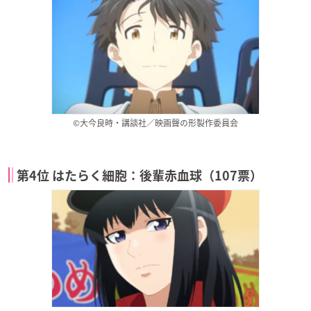
©大今良時・講談社／映画聲の形製作委員会
第4位 はたらく細胞：後輩赤血球（107票）