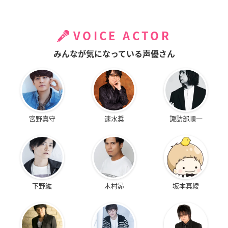
VOICE ACTOR
みんなが気になっている声優さん
宮野真守
速水奨
諏訪部順一
下野紘
木村昴
坂本真綾