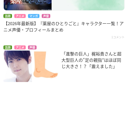
話題
アニメ
マンガ
声優
【2026年最新版】『薬屋のひとりごと』キャラクター一覧！ア
ニメ声優・プロフィールまとめ
1コメント
話題
アニメ
声優
「進撃の巨人」梶裕貴さんと超
大型巨人の“足の親指”はほぼ同
じ大きさ！？「震えました」