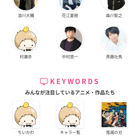
浪川大輔
花江夏樹
森川智之
村瀬歩
中村悠一
斉藤壮馬
KEYWORDS
みんなが注目しているアニメ・作品たち
ちいかわ
キャラ一覧
鬼滅の刃