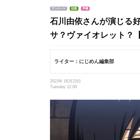
アンケート
話題
声優
石川由依さんが演じる
サ？ヴァイオレット？
ライター：にじめん編集部
2023年 05月23日
Tuesday 12:00