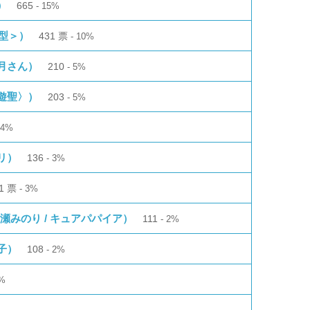
）
665
15%
B型＞）
431
票
10%
月さん）
210
5%
遊聖〉）
203
5%
4%
リ）
136
3%
21
票
3%
瀬みのり / キュアパパイア）
111
2%
子）
108
2%
%