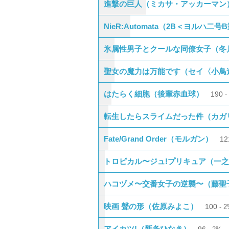
進撃の巨人（ミカサ・アッカーマン
NieR:Automata（2B＜ヨルハ二号
氷属性男子とクールな同僚女子（冬
聖女の魔力は万能です（セイ〈小鳥
はたらく細胞（後輩赤血球）
190
転生したらスライムだった件（カガ
Fate/Grand Order（モルガン）
1
トロピカル〜ジュ!プリキュア（一之
ハコヅメ〜交番女子の逆襲〜（藤聖
映画 聲の形（佐原みよこ）
100
2
アイカツ!（新条ひなき）