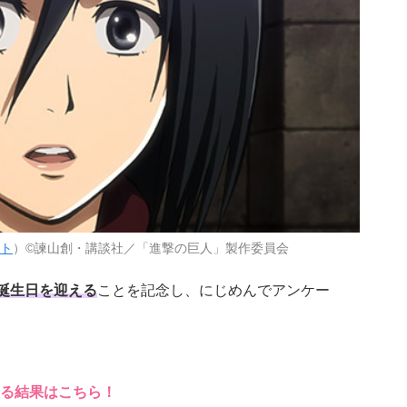
ト
）©諫山創・講談社／「進撃の巨人」製作委員会
お誕生日を迎える
ことを記念し、にじめんでアンケー
る結果はこちら！