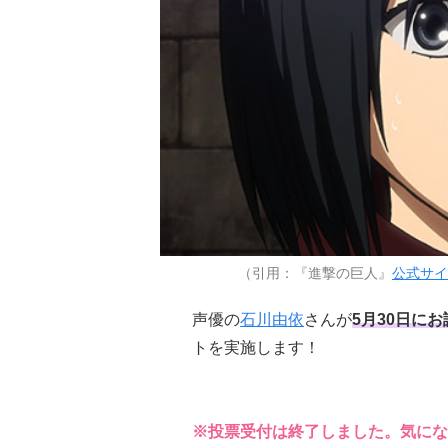
（引用：『進撃の巨人』
公式サイ
声優の
石川由依
さんが
5月30日に
トを実施します！
※投票受付は終了しました。気にな