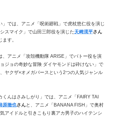
い」では、アニメ「呪術廻戦」で虎杖悠仁役を演じ
シスマイク」で山田三郎役を演じた
天﨑滉平
さん
じます。
、アニメ「攻殻機動隊 ARISE」でバトー役を演
ョジョの奇妙な冒険 ダイヤモンドは砕けない」で
、ヤクザ×オメガバースという2つの人気ジャンル
んはさみしがり」では、アニメ「FAIRY TAI
柿原徹也
さん
と、アニメ「BANANA FISH」で奥村
気アイドルと引きこもり裏アカ男子のハイテンシ