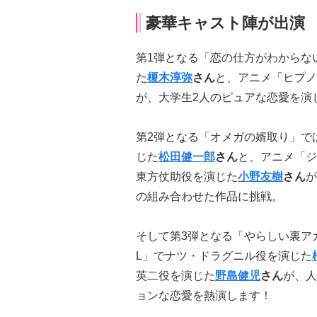
豪華キャスト陣が出演
第1弾となる「恋の仕方がわからな
た
榎木淳弥
さん
と、アニメ「ヒプノ
が、大学生2人のピュアな恋愛を演
第2弾となる「オメガの婿取り」では
じた
松田健一郎
さん
と、アニメ「ジ
東方仗助役を演じた
小野友樹
さん
が
の組み合わせた作品に挑戦。
そして第3弾となる「やらしい裏アカく
L」でナツ・ドラグニル役を演じた
英二役を演じた
野島健児
さん
が、人
ョンな恋愛を熱演します！