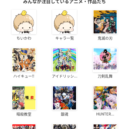
みんなが注目しているアニメ・作品たち
ちいかわ
キャラ一覧
鬼滅の刃
ハイキュー!!
アイドリッシ...
刀剣乱舞
暗殺教室
銀魂
HUNTER...