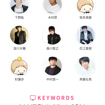
下野紘
木村昴
坂本真綾
浪川大輔
森川智之
花江夏樹
村瀬歩
中村悠一
斉藤壮馬
KEYWORDS