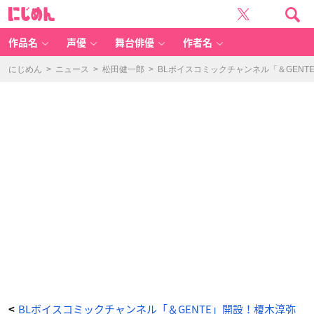
「オ
に
メ
じ
ガ
め
の
ん
婿
取
作品名
声優
舞台俳優
作者名
り」
-
ア
ニ
にじめん
>
ニュース
>
松田健一郎
>
BLボイスコミックチャンネル「＆GENT
メ
情
報
サ
イ
ト
に
じ
め
ん
BLボイスコミックチャンネル「＆GENTE」開設！榎木淳弥
<