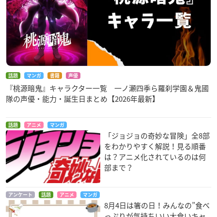
話題
マンガ
書籍
声優
『桃源暗鬼』キャラクター一覧 一ノ瀬四季ら羅刹学園＆鬼國
隊の声優・能力・誕生日まとめ【2026年最新】
話題
アニメ
マンガ
「ジョジョの奇妙な冒険」全8部
をわかりやすく解説！見る順番
は？アニメ化されているのは何
部まで？
アンケート
話題
アニメ
マンガ
8月4日は箸の日！みんなの”食べ
っぷりが気持ちいい大食いキャ