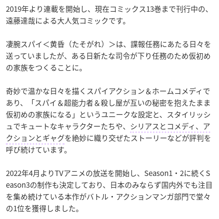
2019年より連載を開始し、現在コミックス13巻まで刊行中の、
遠藤達哉による大人気コミックです。
凄腕スパイ＜黄昏（たそがれ）＞は、諜報任務にあたる日々を
送っていましたが、ある日新たな司令が下り任務のため仮初め
の家族をつくることに。
奇妙で温かな日々を描くスパイアクション＆ホームコメディで
あり、「スパイ＆超能力者＆殺し屋が互いの秘密を抱えたまま
仮初めの家族になる」というユニークな設定と、スタイリッシ
ュでキュートなキャラクターたちや、
シリアスとコメディ、ア
クションとギャグ
を絶妙に織り交ぜたストーリーなどが評判を
呼び続けています。
2022年4月よりTVアニメの放送を開始し、Season1・2に続くS
eason3の制作も決定しており、日本のみならず国内外でも注目
を集め続けている本作がバトル・アクションマンガ部門で堂々
の1位を獲得しました。