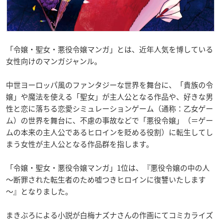
「令嬢・聖女・悪役令嬢マンガ」とは、近年人気を博している
女性向けのマンガジャンル。
中世ヨーロッパ風のファンタジーな世界を舞台に、「貴族の令
嬢」や魔法を使える「聖女」が主人公となる作品や、好きな男
性と恋に落ちる恋愛シミュレーションゲーム（通称：乙女ゲー
ム）の世界を舞台に、不慮の事故などで「悪役令嬢」（＝ゲー
ムの本来の主人公であるヒロインを貶める役割）に転生してし
まう女性が主人公となる作品群を指します。
「令嬢・聖女・悪役令嬢マンガ」1位は、『悪役令嬢の中の人
～断罪された転生者のため嘘つきヒロインに復讐いたします
～』となりました。
まきぶろによる小説が白梅ナズナさんの作画にてコミカライズ