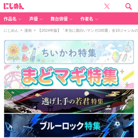
に
じ
め
ん
作品名
声優
舞台俳優
作者名
にじめん
>
漫画
> 【2024年版】「本当に面白いマンガ100選」全10ジャンルの