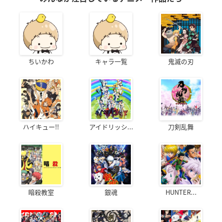
ちいかわ
キャラ一覧
鬼滅の刃
ハイキュー!!
アイドリッシ...
刀剣乱舞
暗殺教室
銀魂
HUNTER...