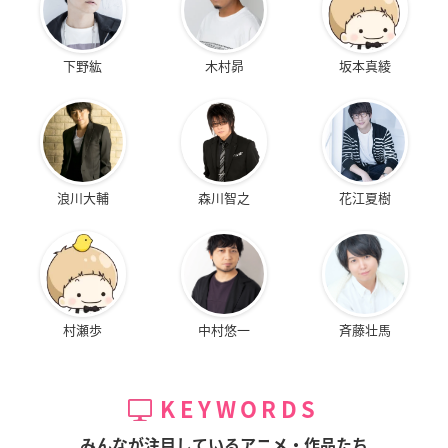
下野紘
木村昴
坂本真綾
浪川大輔
森川智之
花江夏樹
村瀬歩
中村悠一
斉藤壮馬
KEYWORDS
みんなが注目しているアニメ・作品たち