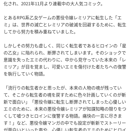
化され、2021年11月より連載中の大人気コミック。
とあるRPG系乙女ゲームの悪役令嬢レミリアに転生した「エ
ミ」は、世界の滅亡とレミリアの破滅を回避するために、転生
してから努力を積み重ねていました。
しかしその努力も虚しく、同じく転生者であるヒロインの「星
の乙女」に陥れられ、断罪されてしまいます。そのショックで
意識を失ったエミの代わりに、中から見守っていた本来の「レ
ミリア」が目を覚まし、可愛いエミを傷付けた者たちへの復讐
を執行していく物語。
「流行りの転生者かと思ったが、本来の人物の魂が残ってい
て、そこから転生者の魂を戻すために色々計画していくのが斬
新で面白い」「悪役令嬢に転生し断罪されてしまった心優しい
エミのために、本来の悪役令嬢レミリアが知謀知略の限りをつ
くして嘘つきヒロインに復讐する物語。痛快の一言に尽きま
す！」など、悪役令嬢マンガの中でも設定が斬新でストーリー
が面白いといった声や、心優しい転生者のエミのためにヒロイ