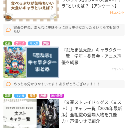
ラ”といえば？【アンケート】
36コメント
銀魂の神楽。あんなに美味そうに食う美少女だったらいくらても奢り
たい
話題
アニメ
マンガ
声優
『忍たま乱太郎』キャラクター
一覧 学年・委員会・アニメ声
優を網羅
7コメント
めっちゃ分かりやすいです！ ありがとうございます！！
話題
マンガ
書籍
声優
舞台俳優
『文豪ストレイドッグス（文ス
ト）』キャラ一覧【2026年最新
版】全組織の登場人物を異能
力・声優つきで紹介