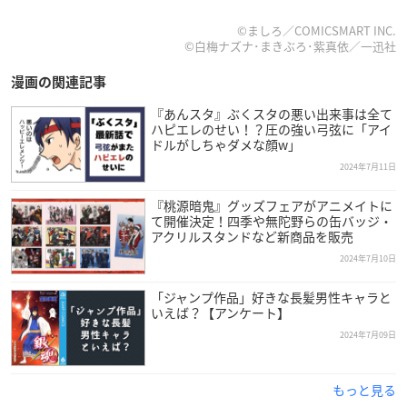
©ましろ／COMICSMART INC.
©白梅ナズナ･まきぶろ･紫真依／一迅社
漫画の関連記事
『あんスタ』ぶくスタの悪い出来事は全て
ハピエレのせい！？圧の強い弓弦に「アイ
ドルがしちゃダメな顔w」
2024年7月11日
『桃源暗鬼』グッズフェアがアニメイトに
て開催決定！四季や無陀野らの缶バッジ・
アクリルスタンドなど新商品を販売
2024年7月10日
「ジャンプ作品」好きな長髪男性キャラと
いえば？【アンケート】
2024年7月09日
もっと見る