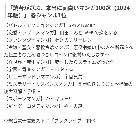
「読者が選ぶ、本当に面白いマンガ100選【2024
年版】」 各ジャンル1位
【バトル・アクションマンガ】 SPY×FAMILY
【恋愛・ラブコメマンガ】 山田くんとLv999の恋をする
【ファンタジーマンガ】 葬送のフリーレン
【令嬢・聖女・悪役令嬢マンガ】 悪役令嬢の中の人～断罪され
た転生者のため嘘つきヒロインに復讐いたします～
【異世界・転生マンガ】 転生したらスライムだった件
【学園・青春マンガ】 ちはやふる
【ヒューマンドラママンガ】 宇宙兄弟
【ミステリー・サスペンスマンガ】 薬屋のひとりごと～猫猫の
後宮謎解き手帳～
【スポーツマンガ】 ハイキュー!!
【ギャグ・コメディマンガ】 極主夫道
※総合電子書籍ストア「ブックライブ」調べ