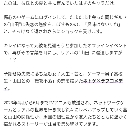
たのは、彼氏との愛と共に育んでいたはずのキャラだけ。
傷心の中ゲームにログインして、たまたま出会った同じギルド
の“山田”に失恋の愚痴をこぼすものの、「興味はないすね」
と、そっけなく返されさらにショックを受けます。
キレイになって元彼を見返そうと参加したオフラインイベント
で、再びその言葉を耳にし、リアルの“山田”に遭遇しますが―
―！？
予期せぬ失恋に落ち込む女子大生・茜と、ゲーマー男子高校
生・山田との「難攻不落」の恋を描いた
ネトゲ×ラブコメデ
。
ィ
2023年4月から6月までTVアニメも放送され、ネットワークゲ
ームとリアルの世界を行き来し徐々にレベルアップしていく茜
と山田の関係性が、周囲の個性豊かな友人たちとともに温かく
描かれるストーリーが注目を集め続けています。