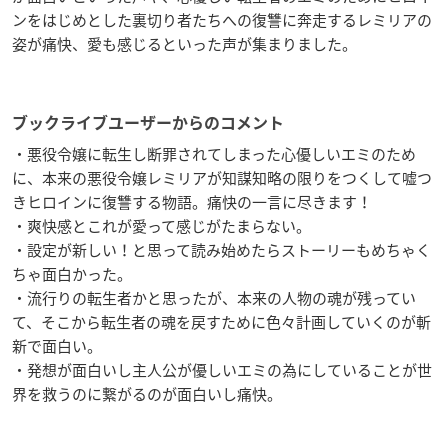
ンをはじめとした裏切り者たちへの復讐に奔走するレミリアの
姿が痛快、愛も感じるといった声が集まりました。
ブックライブユーザーからのコメント
・悪役令嬢に転生し断罪されてしまった心優しいエミのため
に、本来の悪役令嬢レミリアが知謀知略の限りをつくして嘘つ
きヒロインに復讐する物語。痛快の一言に尽きます！
・爽快感とこれが愛って感じがたまらない。
・設定が新しい！と思って読み始めたらストーリーもめちゃく
ちゃ面白かった。
・流行りの転生者かと思ったが、本来の人物の魂が残ってい
て、そこから転生者の魂を戻すために色々計画していくのが斬
新で面白い。
・発想が面白いし主人公が優しいエミの為にしていることが世
界を救うのに繋がるのが面白いし痛快。