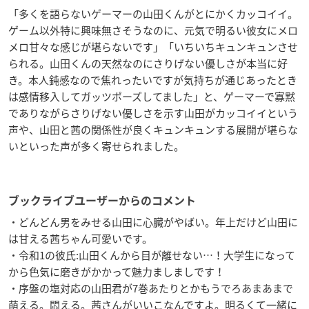
「多くを語らないゲーマーの山田くんがとにかくカッコイイ。
ゲーム以外特に興味無さそうなのに、元気で明るい彼女にメロ
メロ甘々な感じが堪らないです」「いちいちキュンキュンさせ
られる。山田くんの天然なのにさりげない優しさが本当に好
き。本人鈍感なので焦れったいですが気持ちが通じあったとき
は感情移入してガッツポーズしてました」と、ゲーマーで寡黙
でありながらさりげない優しさを示す山田がカッコイイという
声や、山田と茜の関係性が良くキュンキュンする展開が堪らな
いといった声が多く寄せられました。
ブックライブユーザーからのコメント
・どんどん男をみせる山田に心臓がやばい。年上だけど山田に
は甘える茜ちゃん可愛いです。
・令和1の彼氏:山田くんから目が離せない…！大学生になって
から色気に磨きがかかって魅力ましましです！
・序盤の塩対応の山田君が7巻あたりとかもうでろあまあまで
萌える。悶える。茜さんがいいこなんですよ。明るくて一緒に