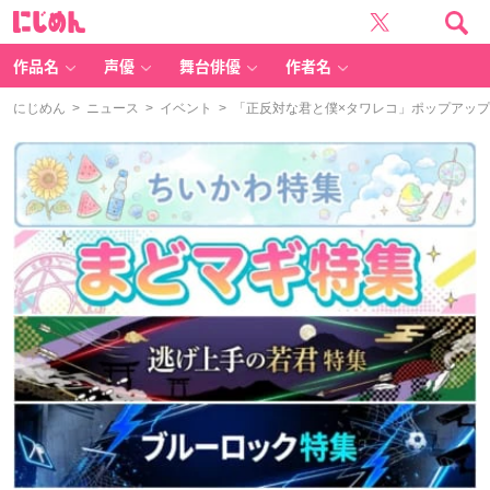
に
じ
め
ん
作品名
声優
舞台俳優
作者名
にじめん
>
ニュース
>
イベント
> 「正反対な君と僕×タワレコ」ポップアッ