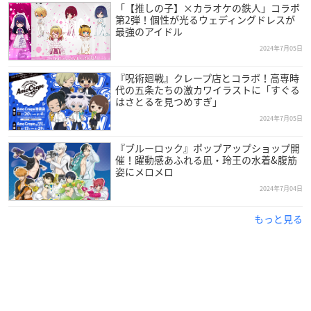
「【推しの子】×カラオケの鉄人」コラボ
第2弾！個性が光るウェディングドレスが
最強のアイドル
2024年7月05日
『呪術廻戦』クレープ店とコラボ！高専時
代の五条たちの激カワイラストに「すぐる
はさとるを見つめすぎ」
2024年7月05日
『ブルーロック』ポップアップショップ開
催！躍動感あふれる凪・玲王の水着&腹筋
姿にメロメロ
2024年7月04日
もっと見る