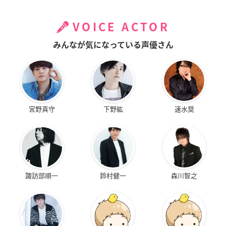
VOICE ACTOR
みんなが気になっている声優さん
宮野真守
下野紘
速水奨
諏訪部順一
鈴村健一
森川智之