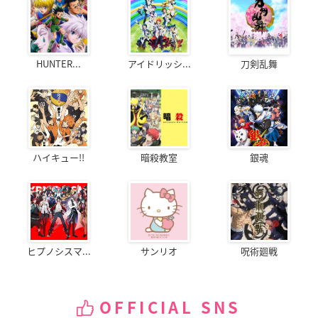
HUNTER...
アイドリッシ...
刀剣乱舞
ハイキュー!!
暗殺教室
銀魂
ヒプノシスマ...
サンリオ
呪術廻戦
OFFICIAL SNS