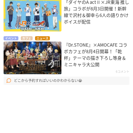
「ダイヤのA actⅡ×JR東海 推し
旅」コラボが8月3日開催！新幹
線で沢村＆御幸ら6人の語りかけ
ボイスが配信
イベント
カフェ
ニュース
『Dr.STONE』×AMOCAFE コラ
ボカフェが8月4日開幕！「乾
杯」テーマの描き下ろし等身＆
ミニキャラ大公開
6コメント
どこから予約すればいいのかわからない😭