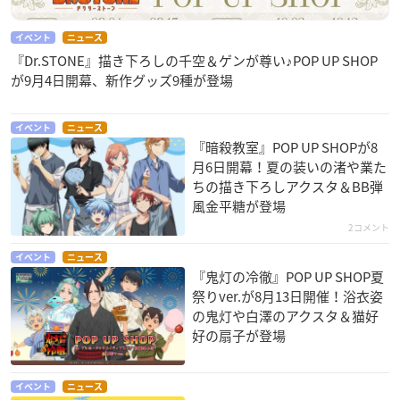
イベント
ニュース
『Dr.STONE』描き下ろしの千空＆ゲンが尊い♪POP UP SHOP
が9月4日開幕、新作グッズ9種が登場
イベント
ニュース
『暗殺教室』POP UP SHOPが8
月6日開幕！夏の装いの渚や業た
ちの描き下ろしアクスタ＆BB弾
風金平糖が登場
2コメント
イベント
ニュース
『鬼灯の冷徹』POP UP SHOP夏
祭りver.が8月13日開催！浴衣姿
の鬼灯や白澤のアクスタ＆猫好
好の扇子が登場
イベント
ニュース