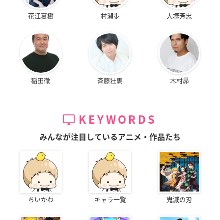
花江夏樹
村瀬歩
大塚芳忠
稲田徹
斉藤壮馬
木村昴
KEYWORDS
みんなが注目しているアニメ・作品たち
ちいかわ
キャラ一覧
鬼滅の刃