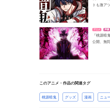
トも激ア
アニメ
声優
『桃源暗鬼
公開、無
このアニメ・作品の関連タグ
桃源暗鬼
グッズ
漫画
ニュ