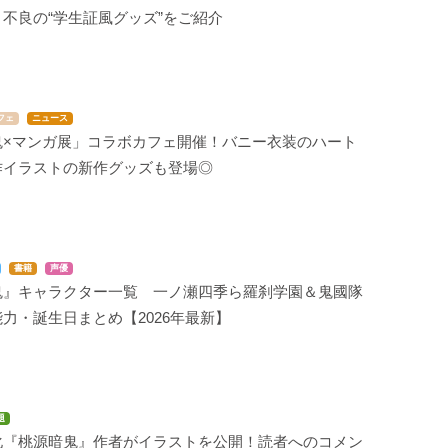
不良の“学生証風グッズ”をご紹介
フェ
ニュース
鬼×マンガ展」コラボカフェ開催！バニー衣装のハート
作イラストの新作グッズも登場◎
書籍
声優
鬼』キャラクター一覧 一ノ瀬四季ら羅刹学園＆鬼國隊
力・誕生日まとめ【2026年最新】
題
化『桃源暗鬼』作者がイラストを公開！読者へのコメン