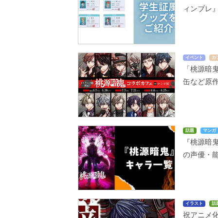
ィンブレ』
イベント
カ
「桃源暗
缶など原
話題
マンガ
『桃源暗
の声優・能
イラスト
話
祝アニメ