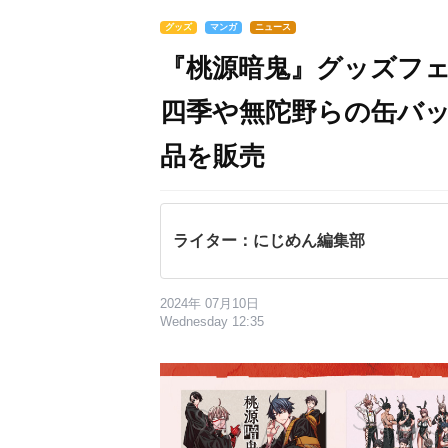
グッズ
マンガ
ニュース
『桃源暗鬼』グッズフ
四季や無陀野らの缶バ
品を販売
ライター：にじめん編集部
2024年 07月10日
Wednesday 12:35