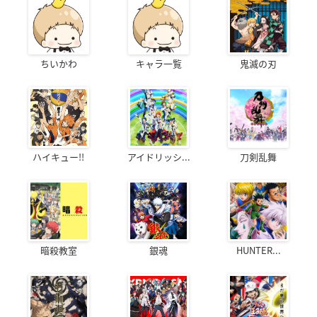
ちいかわ
キャラ一覧
鬼滅の刃
ハイキュー!!
アイドリッシ...
刀剣乱舞
暗殺教室
銀魂
HUNTER...