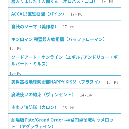
19
魔入りました！入間くん（オロバス・ココ）
1%
17
ACCA13区監察課（パイン）
1%
17
食戟のソーマ（美作昴）
1%
キン肉マン 完璧超人始祖編（バッファローマン）
16
1%
ソードアート・オンライン（エギル / アンドリュー・ギ
ルバート・ミルズ）
16
1%
15
美男高校地球防衛部HAPPY KISS!（フラヌイ）
1%
14
魔法使いの約束（ヴィンセント）
1%
13
炎炎ノ消防隊（カロン）
1%
劇場版 Fate/Grand Order -神聖円卓領域キャメロッ
ト-（アグラヴェイン）