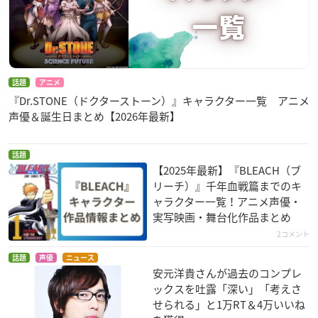
話題
アニメ
『Dr.STONE（ドクターストーン）』キャラクター一覧 アニメ
声優＆誕生日まとめ【2026年最新】
話題
【2025年最新】『BLEACH（ブ
リーチ）』千年血戦篇までのキ
ャラクター一覧！アニメ声優・
実写映画・舞台化作品まとめ
2コメント
話題
声優
ニュース
安元洋貴さんが過去のコンプレ
ックスを吐露「深い」「考えさ
せられる」と1万RT＆4万いいね