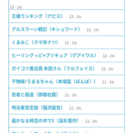
13
1%
13
王様ランキング（アピス）
1%
12
アルスラーン戦記（キシュワード）
1%
12
くまみこ（クマ井ナツ）
1%
12
ヒーリングっど♥プリキュア（グアイワル）
1%
12
ガイコツ書店員 本田さん（フルフェイス）
1%
11
干物妹!うまるちゃん（本場猛〈ぼんば〉）
1%
11
忍者と極道（邪樹右龍）
1%
11
明治東亰恋伽（福沢諭吉）
1%
11
遙かなる時空の中で5（高杉晋作）
1%