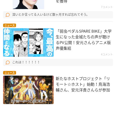
を獲得
7コメント
深いとか言ってる人いるけど数ヶ月すれば忘れてそう。
ニュース
「弱虫ペダルSPARE BIKE」大学
生になった金城たちの声が聴け
るPV公開！安元さんらアニメ版
声優集結
4コメント
これは！！！！！！
ニュース
新たなホストプロジェクト「リ
モート☆ホスト」始動！鳥海浩
輔さん、安元洋貴さんらが参加