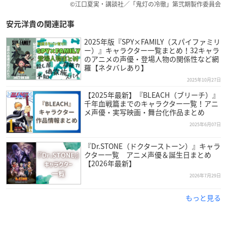
©江口夏実・講談社／「鬼灯の冷徹」第弐期製作委員会
安元洋貴の関連記事
2025年版『SPY×FAMILY（スパイファミリ
ー）』キャラクター一覧まとめ！32キャラ
のアニメの声優・登場人物の関係性など網
羅【ネタバレあり】
2025年10月27日
【2025年最新】『BLEACH（ブリーチ）』
千年血戦篇までのキャラクター一覧！アニ
メ声優・実写映画・舞台化作品まとめ
2025年6月07日
『Dr.STONE（ドクターストーン）』キャラ
クター一覧 アニメ声優＆誕生日まとめ
【2026年最新】
2026年7月29日
もっと見る