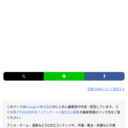
記事の内容について報告する
このページは
kusuguru株式会社
のにじめん編集部が作成・配信しています。
安
元洋貴
/
今日は何の日？
/
アンケート
/
誕生日
/
話題
の最新情報はリンク先をご覧
ください。
アニメ・ゲーム・漫画などの2次元コンテンツや、声優・舞台・俳優などの情