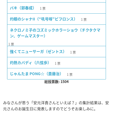
1
票
バキ（郭春成）
1
票
灼眼のシャナII（“吼号呀”ビフロンス）
ネクロノミ子のコズミックホラーショウ（チクタクマ
ン、ゲームマスター）
1
票
1
票
強くてニューサーガ（ゼントス）
1
票
灼熱カバディ（六弦歩）
1
票
じゃんたま PONG☆（斎藤治）
総投票数: 1504
みなさんが思う「安元洋貴さんといえば？」の集計結果は、安
元さんのお誕生日に発表しますのでどうぞお楽しみに。