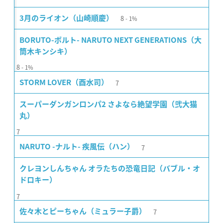
8
3月のライオン（山崎順慶）
1%
BORUTO-ボルト- NARUTO NEXT GENERATIONS（大
筒木キンシキ）
8
1%
7
STORM LOVER（酉水司）
スーパーダンガンロンパ2 さよなら絶望学園（弐大猫
丸）
7
7
NARUTO -ナルト- 疾風伝（ハン）
クレヨンしんちゃん オラたちの恐竜日記（バブル・オ
ドロキー）
7
7
佐々木とピーちゃん（ミュラー子爵）