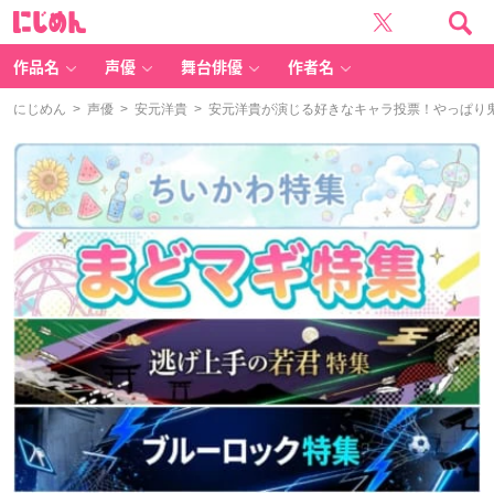
に
じ
め
ん
作品名
声優
舞台俳優
作者名
にじめん
>
声優
>
安元洋貴
> 安元洋貴が演じる好きなキャラ投票！やっぱり