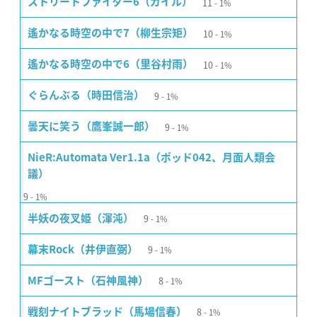
11
ストリートファイター6（ガイル）
1%
10
遙かなる時空の中で7（柳生宗矩）
1%
10
遙かなる時空の中で6（里谷村雨）
1%
9
ぐらんぶる（時田信治）
1%
9
曇天に笑う（鷹峯誠一郎）
1%
NieR:Automata Ver1.1a（ポッド042、月面人類会
議）
9
1%
9
半妖の夜叉姫（渾沌）
1%
9
幕末Rock（井伊直弼）
1%
8
MFゴースト（石神風神）
1%
8
戦刻ナイトブラッド（馬場信春）
1%