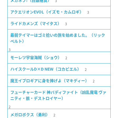
3
メガネブ!（白銀穂貴）
3
アクエリオンEVOL（イズモ・カムロギ）
3
ライドカメンズ（マイタス）
最弱テイマーはゴミ拾いの旅を始めました。（リック
ベルト）
3
2
モーレツ宇宙海賊（ショウ）
2
ハイスクールD×D NEW（コカビエル）
2
魔王イブロギアに身を捧げよ（マキディー）
フューチャーカード 神バディファイト（凶乱魔竜 ヴァ
ニティ・骸・デストロイヤー）
2
2
メガロボクス（勇利）