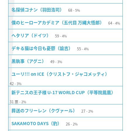
68
名探偵コナン（羽田浩司）
5%
64
僕のヒーローアカデミア（五代目 万縄大悟郎）
4%
59
ヘタリア（ドイツ）
4%
55
デキる猫は今日も憂鬱（諭吉）
4%
49
黒執事（アグニ）
3%
ユーリ!!! on ICE（クリストフ・ジャコメッティ）
42
3%
新テニスの王子様 U-17 WORLD CUP（平等院鳳凰）
31
票
2%
27
葬送のフリーレン（クヴァール）
2%
26
SAKAMOTO DAYS（豹）
2%