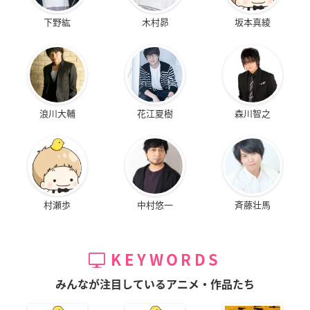
下野紘
木村昴
坂本真綾
浪川大輔
花江夏樹
森川智之
村瀬歩
中村悠一
斉藤壮馬
KEYWORDS
みんなが注目しているアニメ・作品たち