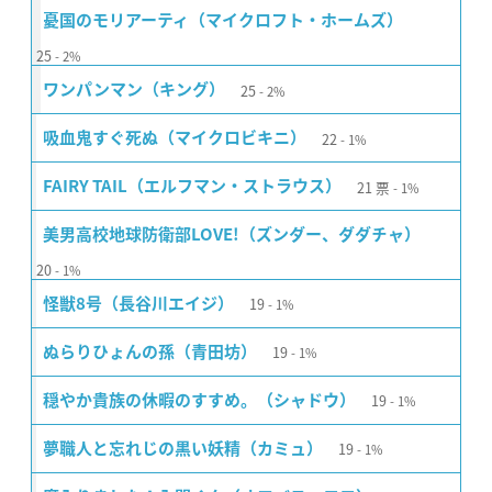
憂国のモリアーティ（マイクロフト・ホームズ）
25
2%
25
ワンパンマン（キング）
2%
22
吸血鬼すぐ死ぬ（マイクロビキニ）
1%
21
票
FAIRY TAIL（エルフマン・ストラウス）
1%
美男高校地球防衛部LOVE!（ズンダー、ダダチャ）
20
1%
19
怪獣8号（長谷川エイジ）
1%
19
ぬらりひょんの孫（青田坊）
1%
19
穏やか貴族の休暇のすすめ。（シャドウ）
1%
19
夢職人と忘れじの黒い妖精（カミュ）
1%