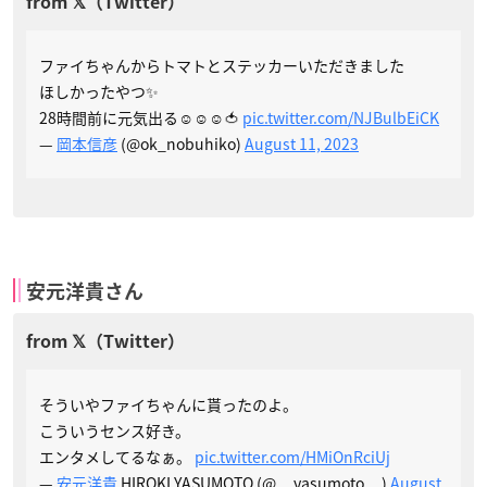
ファイちゃんからトマトとステッカーいただきました
ほしかったやつ✨
28時間前に元気出る☺️☺️☺️🍅
pic.twitter.com/NJBulbEiCK
—
岡本信彦
(@ok_nobuhiko)
August 11, 2023
安元洋貴さん
そういやファイちゃんに貰ったのよ。
こういうセンス好き。
エンタメしてるなぁ。
pic.twitter.com/HMiOnRciUj
—
安元洋貴
HIROKI YASUMOTO (@__yasumoto__)
August