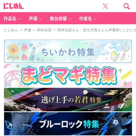
に
じ
め
ん
作品名
声優
舞台俳優
作者名
にじめん
>
声優
>
岡本信彦
> 岡本信彦さん・安元洋貴さんら声優界にじわじわ