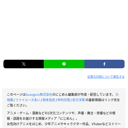
記事の内容について報告する
このページは
kusuguru株式会社
のにじめん編集部が作成・配信しています。
大
地葉
/
ファイルーズあい
/
岡本信彦
/
仲村宗悟
/
安元洋貴
の最新情報はリンク先を
ご覧ください。
アニメ・ゲーム・漫画などの2次元コンテンツや、声優・舞台・俳優などの情
報・話題をお届けする情報メディア「にじめん」。
女性向けアニメをはじめ、少年アニメやキャラクター作品、VTuberなどストリー