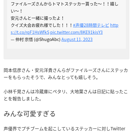
ファイルーズさんからトマトステッカー貰った〜！！嬉し
い〜！
安元さんと一緒に撮ったよ！
クイズ大会お疲れ様でした！！！
#声優28時間テレビ
http
s://t.co/rqF1HsWfkS
pic.twitter.com/8KE91kisY3
— 仲村 宗悟 (@ShugoAbc)
August 11, 2023
岡本信彦さん・安元洋貴さんらがファイルーズさんにステッカ
ーをもらったそうで、みんなとっても嬉しそう。
小林千晃さんは冷蔵庫にペタリ、大地葉さんは日記に貼ったこ
とを報告しました。
みんな可愛すぎる
声優界でプチブームを起こしているステッカーに対しTwitter