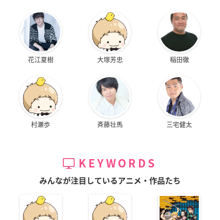
花江夏樹
大塚芳忠
稲田徹
村瀬歩
斉藤壮馬
三宅健太
KEYWORDS
みんなが注目しているアニメ・作品たち