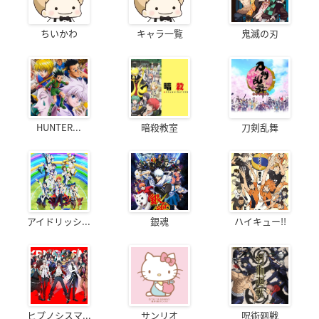
ちいかわ
キャラ一覧
鬼滅の刃
HUNTER...
暗殺教室
刀剣乱舞
アイドリッシ...
銀魂
ハイキュー!!
ヒプノシスマ...
サンリオ
呪術廻戦