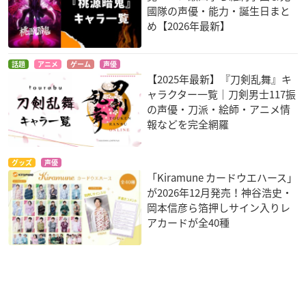
國隊の声優・能力・誕生日まと
め【2026年最新】
話題
アニメ
ゲーム
声優
【2025年最新】『刀剣乱舞』キ
ャラクター一覧｜刀剣男士117振
の声優・刀派・絵師・アニメ情
報などを完全網羅
グッズ
声優
「Kiramune カードウエハース」
が2026年12月発売！神谷浩史・
岡本信彦ら箔押しサイン入りレ
アカードが全40種