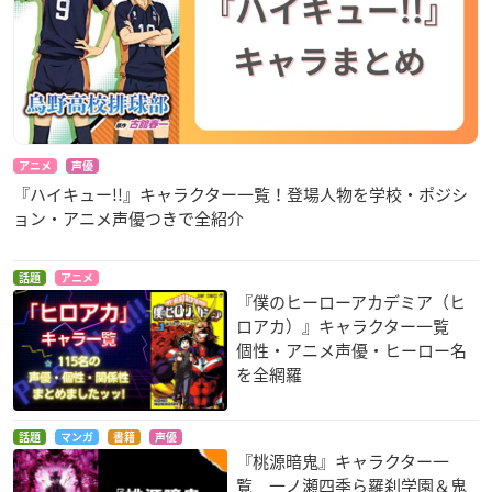
アニメ
声優
『ハイキュー!!』キャラクター一覧！登場人物を学校・ポジシ
ョン・アニメ声優つきで全紹介
話題
アニメ
『僕のヒーローアカデミア（ヒ
ロアカ）』キャラクター一覧
個性・アニメ声優・ヒーロー名
を全網羅
話題
マンガ
書籍
声優
『桃源暗鬼』キャラクター一
覧 一ノ瀬四季ら羅刹学園＆鬼