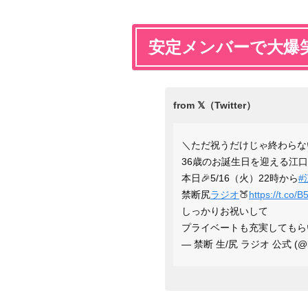
安定メンバーで大爆
＼ただ祝うだけじゃ終わらない
36歳のお誕生日を迎える江
本日🎉5/16（火）22時から
#
禁断尻
ラジオ
🍑
https://t.co
しっかりお祝いして
プライベートも充実してもら
— 禁断 生/尻 ラジオ 公式 (@kin