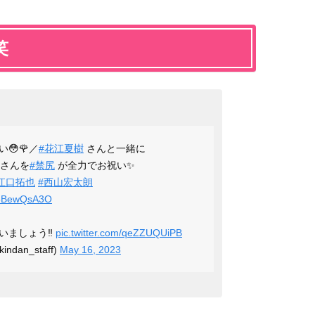
笑
😳🌹／
#花江夏樹
さんと一緒に
口さんを
#禁尻
が全力でお祝い✨
江口拓也
#西山宏太朗
/B5BewQsA3O
いましょう‼️
pic.twitter.com/qeZZUQUiPB
dan_staff)
May 16, 2023