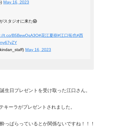
o)
May 16, 2023
がスタジオに来た😱
s://t.co/B5BewQsA3O
#花江夏樹
#江口拓也
#西
tnyny67yZY
dan_staff)
May 16, 2023
誕生日プレゼントを受け取った江口さん。
テキーラがプレゼントされました。
酔っぱらっているとか関係ない
ですね！！！