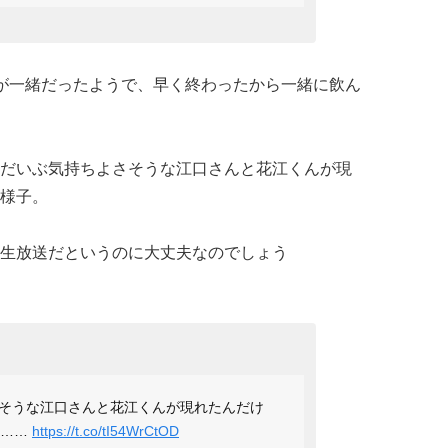
が一緒だったようで、早く終わったから一緒に飲ん
だいぶ気持ちよさそうな江口さんと花江くんが現
様子。
生放送だというのに大丈夫なのでしょう
そうな江口さんと花江くんが現れたんだけ
す……
https://t.co/tI54WrCtOD