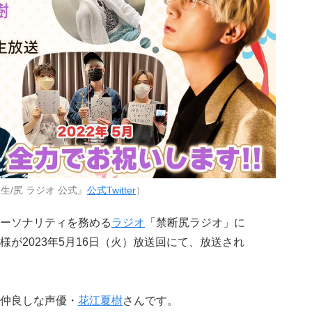
生/尻 ラジオ 公式』
公式Twitter
）
ーソナリティを務める
ラジオ
「禁断尻ラジオ」に
様が
2023年5月16日（火）放送回にて、放送され
仲良しな声優・
花江夏樹
さんです。