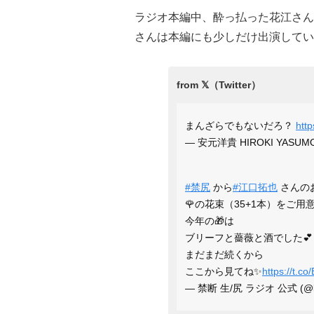
ラジオ本編中、酔っ払った花江さん
さんは本編にも少しだけ出演してい
まんざらでもないだろ？
htt
— 安元洋貴 HIROKI YASUMO
#禁尻
から
#江口拓也
さんの
🌹の花束（35+1本）をご
今年の🎁は
ブリーフと薔薇と酒でした💕
まだまだ続くから
ここから見てね✨
https://t.
— 禁断 生/尻 ラジオ 公式 (@kin