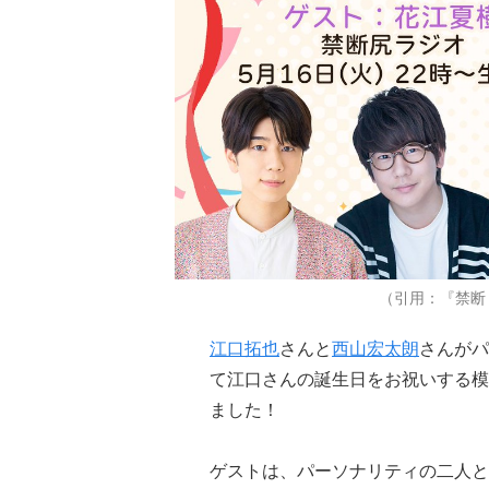
（引用：『禁断 
江口拓也
さんと
西山宏太朗
さんがパ
て江口さんの誕生日をお祝いする模
ました！
ゲストは、パーソナリティの二人と