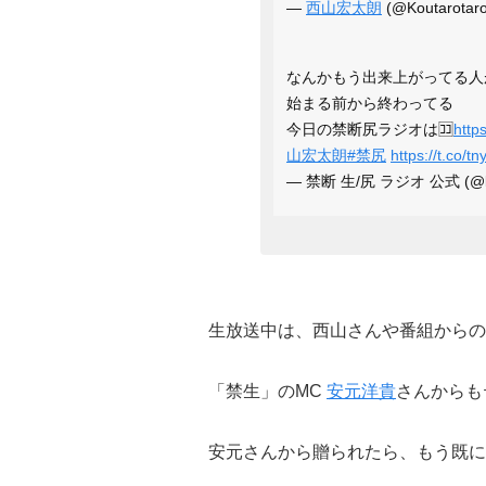
—
西山宏太朗
(@Koutarotar
なんかもう出来上がってる人
始まる前から終わってる
今日の禁断尻ラジオは🈁
http
山宏太朗
#禁尻
https://t.co/
— 禁断 生/尻 ラジオ 公式 (@kin
生放送中は、西山さんや番組からの
「禁生」のMC
安元洋貴
さんからも
安元さんから贈られたら、もう既に