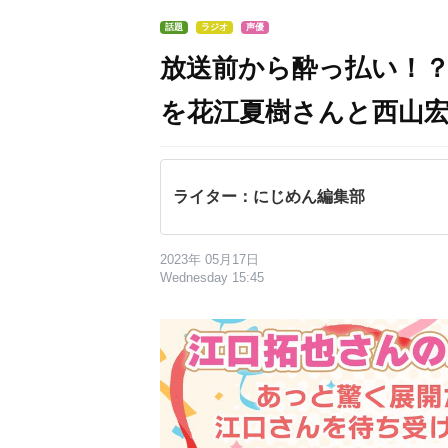
話題
ラジオ
声優
放送前から酔っ払い！
を花江夏樹さんと西山
ライター：にじめん編集部
2023年 05月17日
Wednesday 15:45