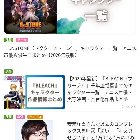
話題
アニメ
『Dr.STONE（ドクターストーン）』キャラクター一覧 アニメ
声優＆誕生日まとめ【2026年最新】
話題
【2025年最新】『BLEACH（ブ
リーチ）』千年血戦篇までのキ
ャラクター一覧！アニメ声優・
実写映画・舞台化作品まとめ
2コメント
話題
声優
ニュース
安元洋貴さんが過去のコンプレ
ックスを吐露「深い」「考えさ
せられる」と1万RT＆4万いいね