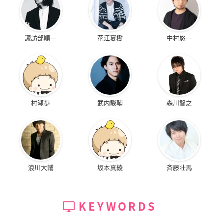
諏訪部順一
花江夏樹
中村悠一
村瀬歩
武内駿輔
森川智之
浪川大輔
坂本真綾
斉藤壮馬
KEYWORDS