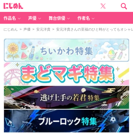
に
じ
め
ん
作品名
声優
舞台俳優
作者名
にじめん
>
声優
>
安元洋貴
> 安元洋貴さんの至福のひと時がとってもオシャ