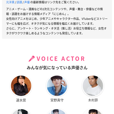
元洋貴
/
話題
/
声優
の最新情報はリンク先をご覧ください。
アニメ・ゲーム・漫画などの2次元コンテンツや、声優・舞台・俳優などの情
報・話題をお届けする情報メディア「にじめん」。
女性向けアニメをはじめ、少年アニメやキャラクター作品、VTuberなどストリー
マーにも幅を広げ、オタクが気になる情報を幅広くお届けしています。
さらに、アンケート・ランキング・オタ活（推し活）お役立ち情報など、女性オ
タクがワクワク楽しめるようなコンテンツも発信しています。
VOICE ACTOR
みんなが気になっている声優さん
速水奨
宮野真守
木村昴