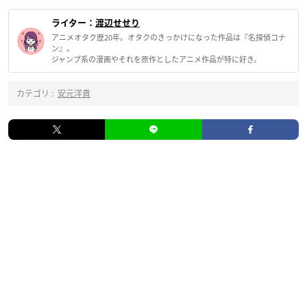
ライター：
渡辺せせり
アニメオタク歴20年。オタクのきっかけになった作品は『名探偵コナ
ン』。
ジャンプ系の漫画やそれを原作としたアニメ作品が特に好き。
カテゴリ :
安元洋貴