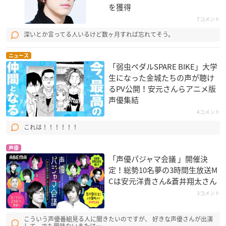
を獲得
7コメント
深いとか言ってる人いるけど数ヶ月すれば忘れてそう。
ニュース
「弱虫ペダルSPARE BIKE」大学
生になった金城たちの声が聴け
るPV公開！安元さんらアニメ版
声優集結
4コメント
これは！！！！！！
声優
「声優パジャマ会議 」開催決
定！総勢10名夢の3時間生放送M
Cは安元洋貴さん&蒼井翔太さん
3コメント
こういう声優番組見る人に聞きたいのですが、 好きな声優さんが出演