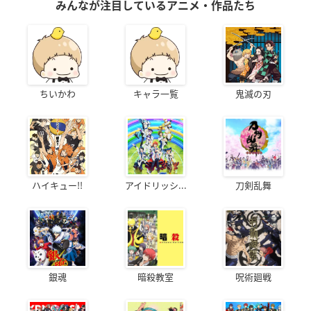
みんなが注目しているアニメ・作品たち
ちいかわ
キャラ一覧
鬼滅の刃
ハイキュー!!
アイドリッシ...
刀剣乱舞
銀魂
暗殺教室
呪術廻戦