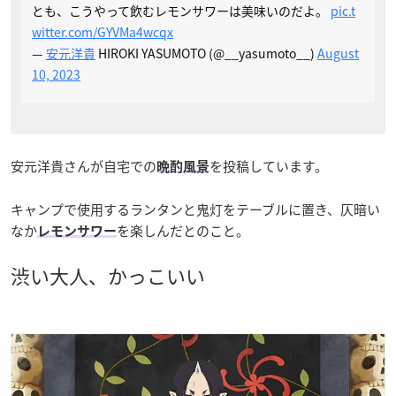
とも、こうやって飲むレモンサワーは美味いのだよ。
pic.t
witter.com/GYVMa4wcqx
—
安元洋貴
HIROKI YASUMOTO (@__yasumoto__)
August
10, 2023
安元洋貴さんが自宅での
を投稿しています。
晩酌風景
キャンプで使用するランタンと鬼灯をテーブルに置き、仄暗い
なか
を楽しんだとのこと。
レモンサワー
渋い大人、かっこいい