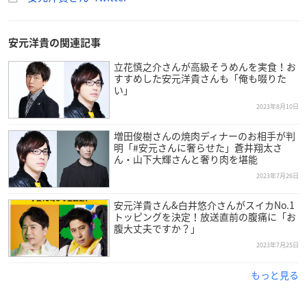
安元洋貴の関連記事
立花慎之介さんが高級そうめんを実食！お
すすめした安元洋貴さんも「俺も啜りた
い」
2023年8月10日
増田俊樹さんの焼肉ディナーのお相手が判
明「#安元さんに奢らせた」蒼井翔太さ
ん・山下大輝さんと奢り肉を堪能
2023年7月26日
安元洋貴さん&白井悠介さんがスイカNo.1
トッピングを決定！放送直前の腹痛に「お
腹大丈夫ですか？」
2023年7月25日
もっと見る