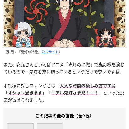
（引用：『鬼灯の冷徹』
公式サイト
）
また、安元さんといえばアニメ『鬼灯の冷徹』で
を演じ
鬼灯様
ているので、鬼灯を家に飾っているというだけで尊いですね。
本投稿に対しファンからは「
」
大人な時間の楽しみ方ですね
「
」「
」といった反
オシャレ過ぎます
リアル鬼灯さまだ！！！
応が寄せられました。
この記事の他の画像（全2枚）