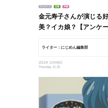
アンケート
話題
声優
金元寿子さんが演じる
美？イカ娘？【アンケ
ライター：にじめん編集部
2021年 12月09日
Thursday 11:25