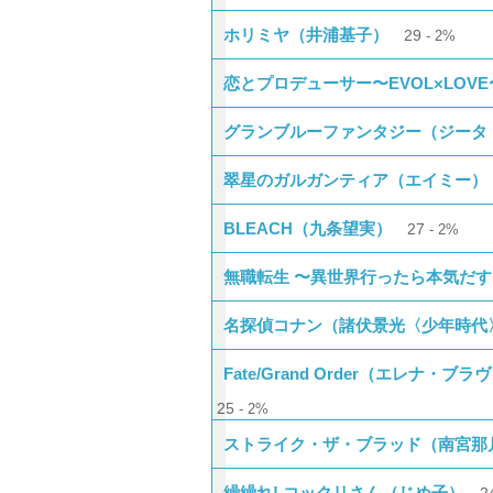
ホリミヤ（井浦基子）
29
2%
恋とプロデューサー〜EVOL×LOV
グランブルーファンタジー（ジータ
翠星のガルガンティア（エイミー）
BLEACH（九条望実）
27
2%
無職転生 〜異世界行ったら本気だ
名探偵コナン（諸伏景光〈少年時代
Fate/Grand Order（エレ
25
2%
ストライク・ザ・ブラッド（南宮那月 
繰繰れ! コックリさん（じめ子）