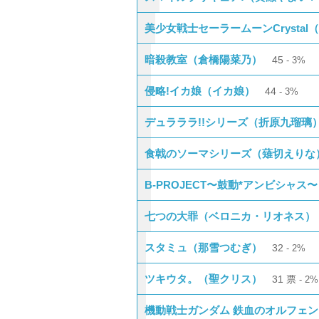
美少女戦士セーラームーンCrystal
暗殺教室（倉橋陽菜乃）
45
3%
侵略!イカ娘（イカ娘）
44
3%
デュラララ!!シリーズ（折原九瑠璃
食戟のソーマシリーズ（薙切えりな
B-PROJECT〜鼓動*アンビシャス
七つの大罪（ベロニカ・リオネス）
スタミュ（那雪つむぎ）
32
2%
ツキウタ。（聖クリス）
31
票
2%
機動戦士ガンダム 鉄血のオルフェ