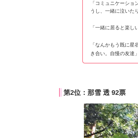
「コミュニケーショ
うし、一緒に泣いた
「一緒に居ると楽し
「なんかもう既に星
き合い。自慢の友達
第2位：那雪 透 92票