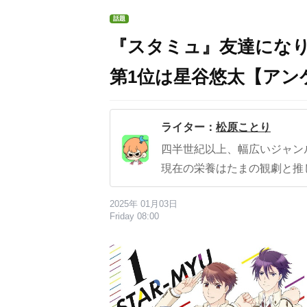
話題
『スタミュ』友達になり
第1位は星谷悠太【アン
ライター：
松原ことり
四半世紀以上、幅広いジャン
現在の栄養はたまの観劇と推
2025年 01月03日
Friday 08:00