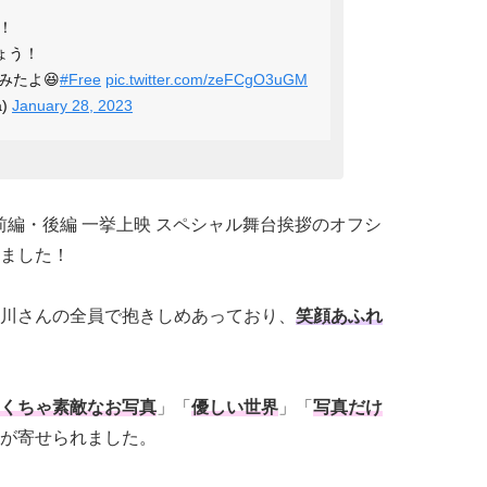
！
ょう！
みたよ😆
#Free
pic.twitter.com/zeFCgO3uGM
a)
January 28, 2023
troke-」 前編・後編 一挙上映 スペシャル舞台挨拶のオフシ
ました！
川さんの全員で抱きしめあっており、
笑顔あふれ
くちゃ素敵なお写真
」「
優しい世界
」「
写真だけ
が寄せられました。