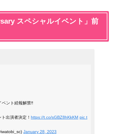
niversary スペシャルイベント」前
イベント続報解禁‼️
ント出演者決定！
https://t.co/sGBZ8hKkKM
pic.t
atobi_sc)
January 28, 2023