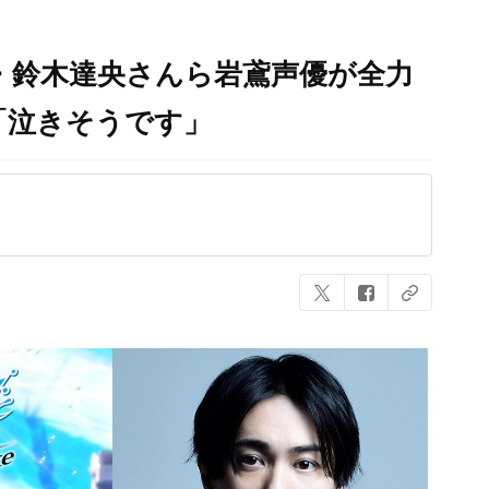
ん・鈴木達央さんら岩鳶声優が全力
「泣きそうです」