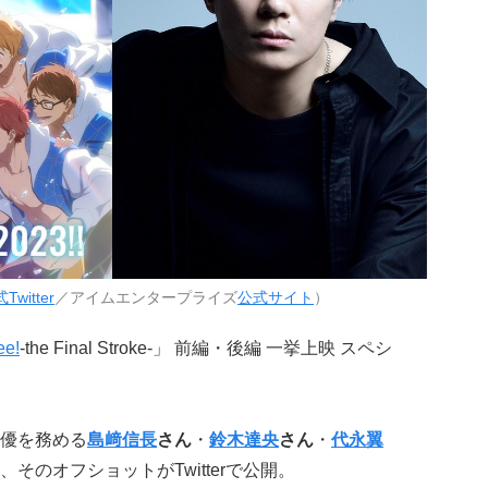
Twitter
／アイムエンタープライズ
公式サイト
）
ee!
-the Final Stroke-」 前編・後編 一挙上映 スペシ
優を務める
島﨑信長
さん
・
鈴木達央
さん
・
代永翼
そのオフショットがTwitterで公開。