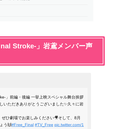
Final Stroke-」岩鳶メンバー声
l Stroke-」前編・後編 一挙上映スペシャル舞台挨拶
しいただきありがとうございました✨久々に岩
、ぜひ劇場でお楽しみください🎥そして、8月
ょう🙌
#Free_Final
#TV_Free
pic.twitter.com/1