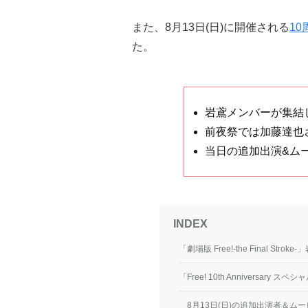
また、8月13日(日)に開催される
1
た。
岩鳶メンバーが集結
前夜祭では加藤達也
当日の追加出演&ム
「劇場版 Free!-the Final St
「Free! 10th Anniversar
8月13日(日)の追加出演者＆ム