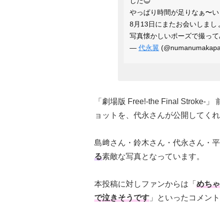
した😊
やっぱり時間が足りなぁ〜い
8月13日にまたお会いしまし
写真懐かしいポーズで撮って
—
代永翼
(@numanumakap
「劇場版 Free!-the Final S
ョットを、代永さんが公開してくれ
島﨑さん・鈴木さん・代永さん・平
る
素敵な写真となっています。
本投稿に対しファンからは「
めちゃ
で泣きそうです
」といったコメント