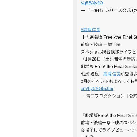
Vq5BAfy9O
— 「Free!」シリーズ公式 (@iw
#島﨑信長
【「劇場版 Free!-the Final S
前編・後編 一挙上映
スペシャル舞台挨拶ライブビ
〈1月28日（土）開催@新宿
劇場版 Free!-the Final Stroke
七瀬 遙役
島﨑信長
が登壇
8月のイベントもよろしくお
om/8yCNGEc55r
— 青二プロダクション【公式】 (@a
『劇場版Free!-the Final Stro
前編・後編一挙上映のスペシ
会場そしてライブビューイン