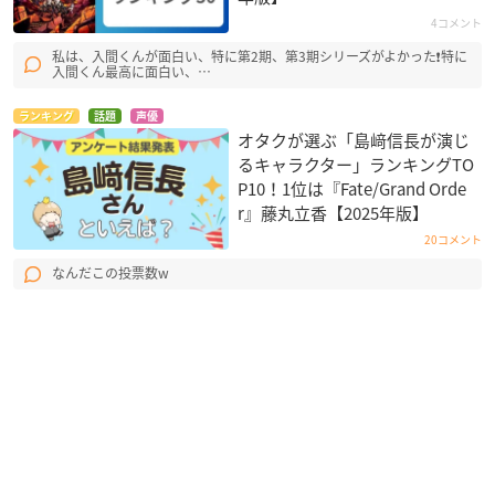
4コメント
私は、入間くんが面白い、特に第2期、第3期シリーズがよかった❗特に
入間くん最高に面白い、…
ランキング
話題
声優
オタクが選ぶ「島﨑信長が演じ
るキャラクター」ランキングTO
P10！1位は『Fate/Grand Orde
r』藤丸立香【2025年版】
20コメント
なんだこの投票数w