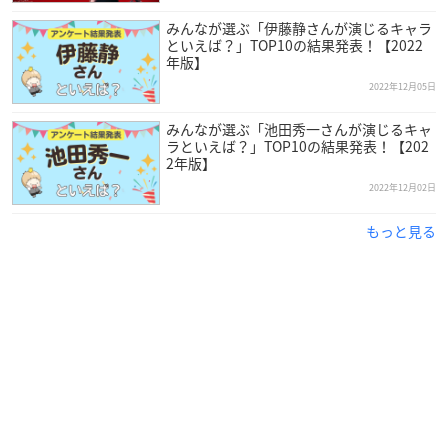
みんなが選ぶ「伊藤静さんが演じるキャラ
といえば？」TOP10の結果発表！【2022
年版】
（引用：「青二プロダクション」
公式サイト
）
2022年12月05日
島﨑信長
さんは宮城県出身で、現在青二プロダクションに所
みんなが選ぶ「池田秀一さんが演じるキャ
ラといえば？」TOP10の結果発表！【202
属。
2年版】
2022年12月02日
「新機動戦記ガンダムW」の主人公ヒイロ・ユイを演じた緑川
光さんがきっかけで声優という職業を意識するようになり、オ
もっと見る
ーディションを経て養成所へ入所しました。
2009年に「戦場のヴァルキュリア」のヘルバート・ニールセン
役でデビューして以降、様々なメインキャラクターを演じ、20
13年には第7回声優アワードにて新人男優賞を受賞。
現在も多くの作品に引っ張りだこな大人気声優です！