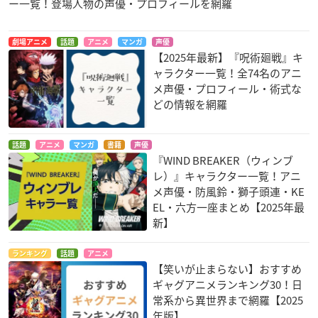
ー一覧！登場人物の声優・プロフィールを網羅
劇場アニメ
話題
アニメ
マンガ
声優
【2025年最新】『呪術廻戦』キ
ャラクター一覧！全74名のアニ
メ声優・プロフィール・術式な
どの情報を網羅
話題
アニメ
マンガ
書籍
声優
『WIND BREAKER（ウィンブ
レ）』キャラクター一覧！アニ
メ声優・防風鈴・獅子頭連・KE
EL・六方一座まとめ【2025年最
新】
ランキング
話題
アニメ
【笑いが止まらない】おすすめ
ギャグアニメランキング30！日
常系から異世界まで網羅【2025
年版】