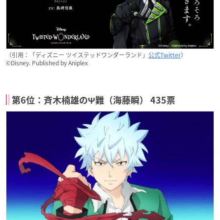
（引用：「ディズニー ツイステッドワンダーランド」
公式Twitter
）
©Disney. Published by Aniplex
第6位：斉木楠雄のΨ難（海藤瞬） 435票