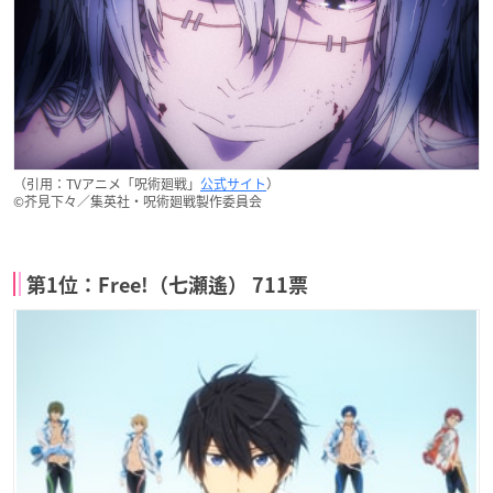
（引用：TVアニメ「呪術廻戦」
公式サイト
）
©芥見下々／集英社・呪術廻戦製作委員会
第1位：Free!（七瀬遙） 711票