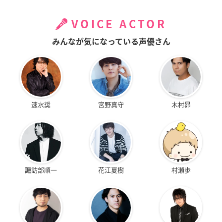
VOICE ACTOR
みんなが気になっている声優さん
速水奨
宮野真守
木村昴
諏訪部順一
花江夏樹
村瀬歩