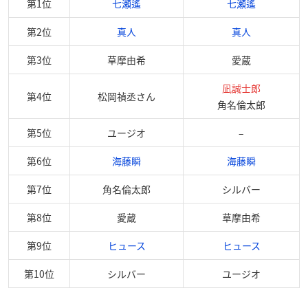
第1位
七瀬遙
七瀬遙
第2位
真人
真人
第3位
草摩由希
愛蔵
凪誠士郎
第4位
松岡禎丞さん
角名倫太郎
第5位
ユージオ
–
第6位
海藤瞬
海藤瞬
第7位
角名倫太郎
シルバー
第8位
愛蔵
草摩由希
第9位
ヒュース
ヒュース
第10位
シルバー
ユージオ