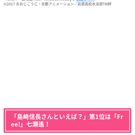
©2017 おおじこうじ・京都アニメーション／岩鳶高校水泳部TM絆
「島﨑信長さんといえば？」第1位は「Fr
ee!」七瀬遙！