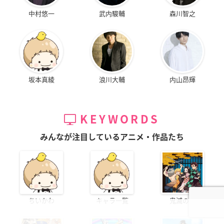
中村悠一
武内駿輔
森川智之
坂本真綾
浪川大輔
内山昂輝
KEYWORDS
みんなが注目しているアニメ・作品たち
ちいかわ
キャラ一覧
鬼滅の刃