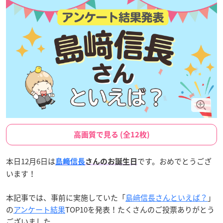
高画質で見る (全12枚)
本日12月6日は
です。おめでとうござ
島﨑信長
さんのお誕生日
います！
本記事では、事前に実施していた「
島﨑信長さんといえば？
」
の
アンケート結果
TOP10を発表！たくさんのご投票ありがとう
ございました。