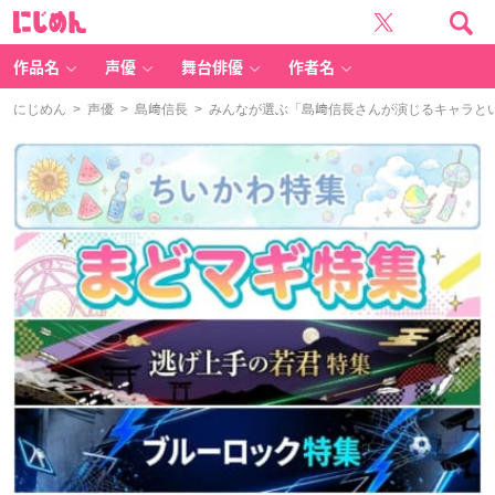
に
じ
め
ん
作品名
声優
舞台俳優
作者名
にじめん
>
声優
>
島﨑信長
> みんなが選ぶ「島﨑信長さんが演じるキャラといえ