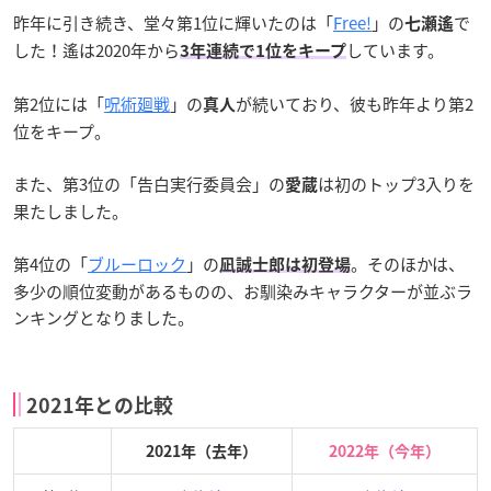
昨年に引き続き、堂々第1位に輝いたのは「
Free!
」の
で
七瀬遙
した！遙は2020年から
しています。
3年連続で1位をキープ
第2位には「
呪術廻戦
」の
が続いており、彼も昨年より第2
真人
位をキープ。
また、第3位の「告白実行委員会」の
は初のトップ3入りを
愛蔵
果たしました。
第4位の「
ブルーロック
」の
。そのほかは、
凪誠士郎は初登場
多少の順位変動があるものの、お馴染みキャラクターが並ぶラ
ンキングとなりました。
2021年との比較
2021年（去年）
2022年（今年）