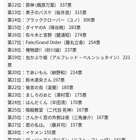
第12位：原神 (楓原万葉） 337票
第13位：黒子のバスケ（桜井良） 315票
第14位：ブラッククローバー（ユノ） 306票
第15位：ダイヤのA（降谷暁） 283票
第16位：佐々木と宮野（鍵浦昭） 274票
第17位：Fate/Grand Order（藤丸立香） 254票
第18位：俺物語!!（砂川誠） 237票
第19位：虫かぶり姫（アルフレッド・ベルンシュタイン） 221
票
第20位：であいもん（納野和） 214票
第21位：鈴木達央さん 197票
第22位：後宮の烏（温螢） 185票
第23位：ましろのおと（澤村雪） 175票
第24位：はんだくん（半田清） 170票
第25位：暗殺教室 （二代目 死神） 167票
第25位：さんかく窓の外側は夜（三角康介） 167票
第27位：君の名は。（藤井司） 157票
第28位：イケメン 155票
第29位：ヴィジュアルプリズン（ミスト・フレーヴ） 141票