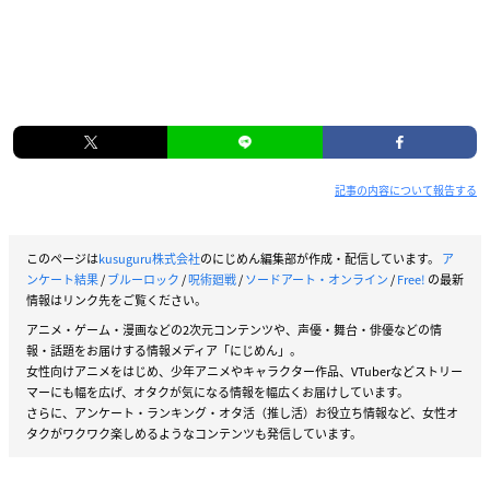
記事の内容について報告する
このページは
kusuguru株式会社
のにじめん編集部が作成・配信しています。
ア
ンケート結果
/
ブルーロック
/
呪術廻戦
/
ソードアート・オンライン
/
Free!
の最新
情報はリンク先をご覧ください。
アニメ・ゲーム・漫画などの2次元コンテンツや、声優・舞台・俳優などの情
報・話題をお届けする情報メディア「にじめん」。
女性向けアニメをはじめ、少年アニメやキャラクター作品、VTuberなどストリー
マーにも幅を広げ、オタクが気になる情報を幅広くお届けしています。
さらに、アンケート・ランキング・オタ活（推し活）お役立ち情報など、女性オ
タクがワクワク楽しめるようなコンテンツも発信しています。