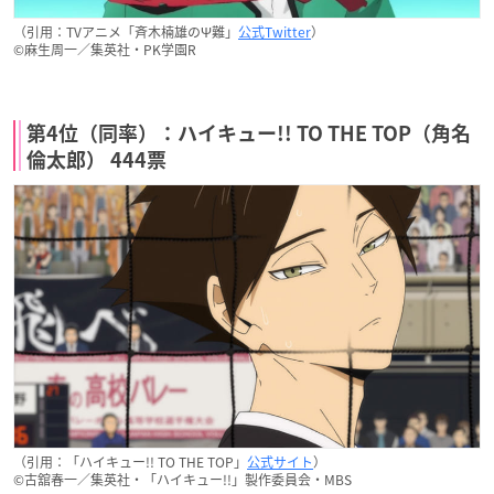
（引用：TVアニメ「斉木楠雄のΨ難」
公式Twitter
）
©麻生周一／集英社・PK学園R
第4位（同率）：ハイキュー!! TO THE TOP（角名
倫太郎） 444票
（引用：「ハイキュー!! TO THE TOP」
公式サイト
）
©古舘春一／集英社・「ハイキュー!!」製作委員会・MBS