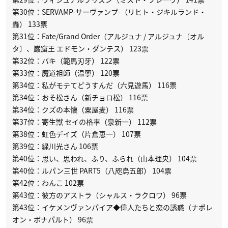
第30位：SERVAMP-サーヴァンプ-（リヒト・ジキルランド・
轟） 133票
第31位：Fate/Grand Order（アルジュナ / アルジュナ〔オル
タ〕、巌窟王 エドモン・ダンテス） 123票
第32位：バキ（範馬刃牙） 122票
第33位：魔道祖師（温寧） 120票
第34位：私がモテてどうすんだ（六見遊馬） 116票
第34位：おそ松さん（新チョロ松） 116票
第34位：クズの本懐（粟屋麦） 116票
第37位：寄生獣 セイの格率（泉新一） 112票
第38位：虹色デイズ（片倉恵一） 107票
第39位：緑川光さん 106票
第40位：思い、思われ、ふり、ふられ（山本理央） 104票
第40位：ルパン三世 PART5（八咫烏五郎） 104票
第42位：わんこ 102票
第43位：彼方のアストラ（シャルス・ラクロワ） 96票
第43位：イケメンヴァンパイア◆偉人たちと恋の誘惑（ナポレ
オン・ボナパルト） 96票