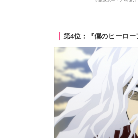
©金城宗幸・ノ村優介
第4位：『僕のヒーローア