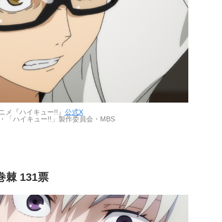
ニメ『ハイキュー!!』
公式X
・「ハイキュー!!」製作委員会・MBS
棘 131票