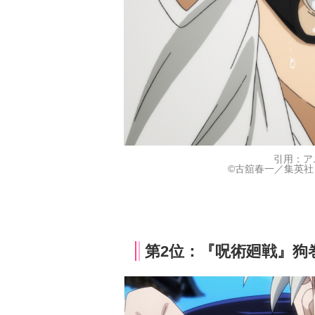
引用：ア
©古舘春一／集英社
第2位：『呪術廻戦』狗巻