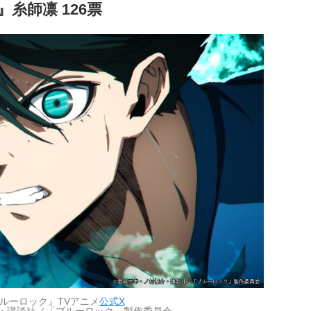
糸師凛 126票
ルーロック』TVアニメ
公式X