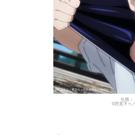
引用：
©芥見下々