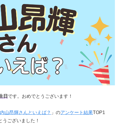
生日
です。おめでとうございます！
内山昂輝さんといえば？
」の
アンケート結果
TOP1
とうございました！