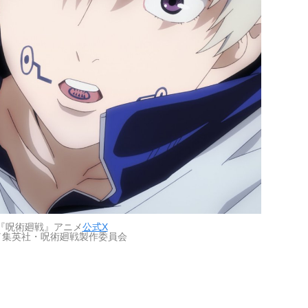
『呪術廻戦』アニメ
公式X
／集英社・呪術廻戦製作委員会