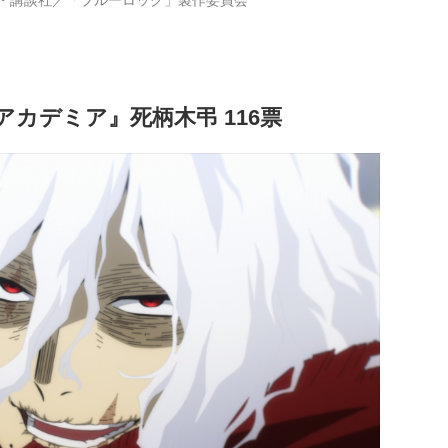
・講談社／「ブルーロック」製作委員会
カデミア』死柄木弔 116票