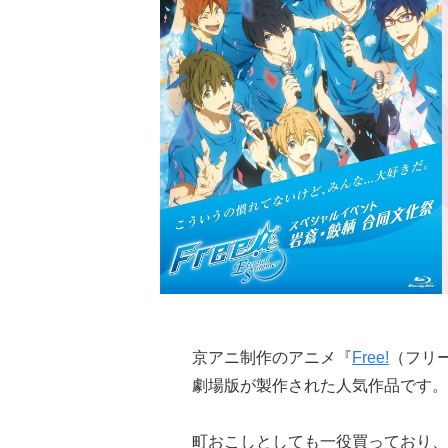
京アニ制作のアニメ『
Free!
（フリ
劇場版が製作された人気作品です。
町おこしとしても一役買っており、