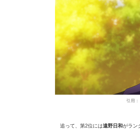
引用：
追って、第2位には
遠野日和
がラン