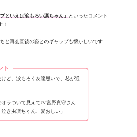
プといえば涙もろい凛ちゃん」
といったコメント
す！
ちと再会直後の姿とのギャップも懐かしいです
ント
だけど、涙もろく友達思いで、芯が通
」
オラついて見えてcv.宮野真守さん
う泣き虫凛ちゃん、愛おしい」