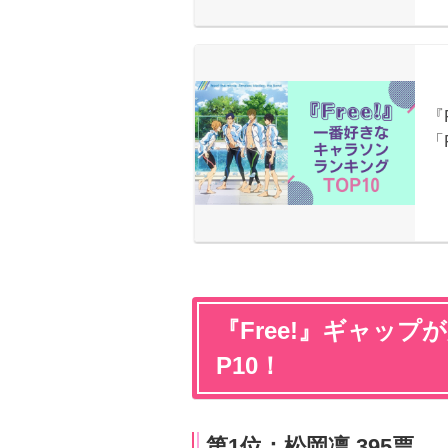
『Free!』ギャッ
P10！
第1位：松岡凛 395票