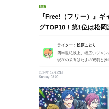
話題
『Free!（フリー）
グTOP10！第1位は松
ライター：
松原ことり
四半世紀以上、幅広いジャン
現在の栄養はたまの観劇と推
2024年 12月22日
Sunday 08:00