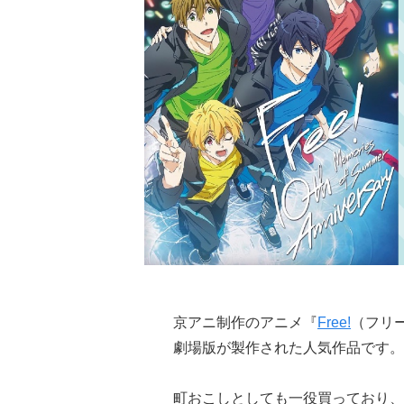
京アニ制作のアニメ『
Free!
（フリ
劇場版が製作された人気作品です。
町おこしとしても一役買っており、