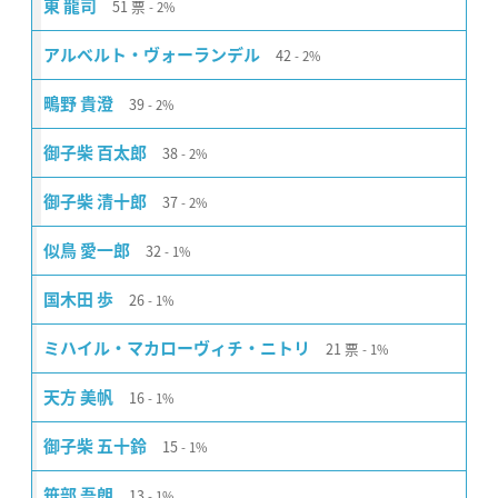
51
票
東 龍司
2%
42
アルベルト・ヴォーランデル
2%
39
鴫野 貴澄
2%
38
御子柴 百太郎
2%
37
御子柴 清十郎
2%
32
似鳥 愛一郎
1%
26
国木田 歩
1%
21
票
ミハイル・マカローヴィチ・ニトリ
1%
16
天方 美帆
1%
15
御子柴 五十鈴
1%
13
笹部 吾朗
1%