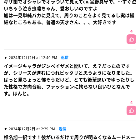
ギザ歯でオシャレでオラついて見えてcv.宮野真守で、…すぐ泣
いちゃう泣き虫凛ちゃん、愛おしいのですよ
旭は一見単純バカに見えて、周りのことをよく見てるし実は繊
細なところもある、普通の天才さん、、、大好きです
4
2024年12月2日 at 12:40 PM
返信
イメージキャラがジンベイザメと聞いて、え？だったのです
が、シリーズが進むにつれピッタリと思うようになりました。
ばっと見ちょっと怖そうだけど、とても後輩思いでゆったりし
た性格で方向音痴、ファッションに拘らない良いひとなんで
す。ほんと。
4
2024年12月2日 at 2:29 PM
返信
椎名旭一択です！彼がいるだけで周りが明るくなるムードメー