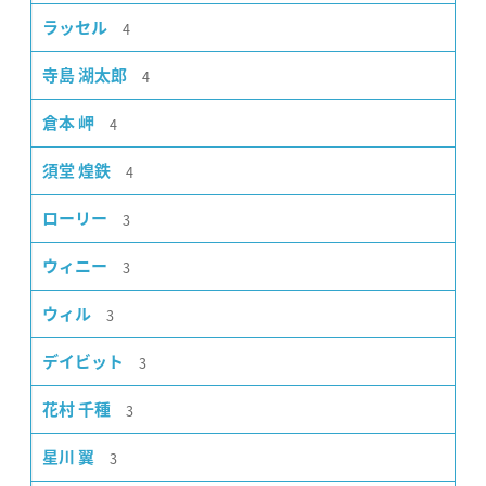
4
ラッセル
4
寺島 湖太郎
4
倉本 岬
4
須堂 煌鉄
3
ローリー
3
ウィニー
3
ウィル
3
デイビット
3
花村 千種
3
星川 翼