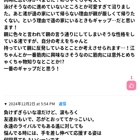
泳げそうなのに進めていないところとか可愛すぎて沼りまし
た。あと渚が遥の家にいて帰らない理由が親が厳しくて帰りた
くない。という理由で遥の家にいるときもギャップ…だと思い
ます！
親に色々と言われて親の言う通りにしてしまいそうな性格をし
ている渚ですが、自分の考えをちゃんと
持っていて親に反発しているとことか考えさせられます…！江
ちゃんとか一番筋肉に興味なさそうなのに筋肉には意外とめち
ゃくちゃ物知りなとことか!?
一番のギャップだと思う！
1
2024年12月2日 at 5:54 PM
返信
負けずぎらいな凛だけど、涙もろく
友達おもいで、芯がとおっててかっこいい。
永遠のライバルでもある遙に対しても
悩んでる時には、手を差し伸べて応援する姿は
何回見てもよいシーンです。