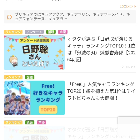
15コメント
プリキュアではキュアアクア、キュアマリン、キュアマーメイド、キ
ュアフォンテーヌ、キュアラ…
ランキング
アンケート
話題
声優
オタクが選ぶ「日野聡が演じる
キャラ」ランキングTOP10！1位
は『鬼滅の刃』煉󠄁獄杏寿郎【202
6年版】
2コメント
ランキング
話題
「Free!」人気キャラランキング
TOP20！遙を抑えた第1位は？イ
ワトビちゃんも大健闘！
ランキング
話題
声優
オタクが選ぶ「日野聡が演じる
キャラ」ランキングTOP10！1位