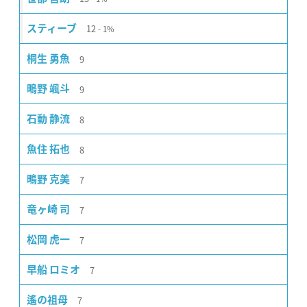
12
スティーブ
1%
9
桐生 勇魚
9
鴫野 颯斗
8
石動 静流
8
魚住 拓也
7
鴫野 克美
7
竜ヶ崎 司
7
松岡 虎一
7
早船 ロミオ
7
遙の祖母