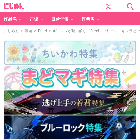
に
じ
め
ん
作品名
声優
舞台俳優
作者名
にじめん
>
話題
>
Free!
> ギャップが魅力的な『Free!（フリー）』キャラと