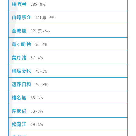
185
橘 真琴
8%
141
票
山崎 宗介
6%
121
票
金城 楓
5%
96
竜ヶ崎 怜
4%
87
葉月 渚
4%
79
桐嶋 夏也
3%
70
遠野 日和
3%
63
椎名 旭
3%
63
芹沢 尚
3%
59
松岡 江
3%