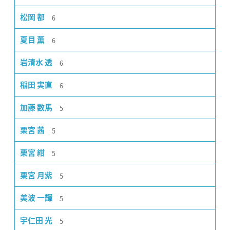
6
松岡 都
6
夏目 薫
6
岩清水 透
6
稲田 実直
5
加藤 数馬
5
栗宮 茜
5
栗宮 紺
5
栗宮 月紫
5
美波 一輝
5
宇仁田 光