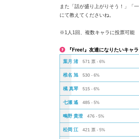
また「話が盛り上がりそう！」「一
にて教えてくださいね。
※1人1回、複数キャラに投票可能
『Free!』友達になりたいキャ
葉月 渚
571
票
6%
椎名 旭
530
6%
橘 真琴
515
6%
七瀬 遙
485
5%
鴫野 貴澄
476
5%
松岡 江
421
票
5%