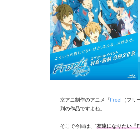
京アニ制作のアニメ『
Free!
（フリ
判の作品ですよね。
そこで今回は、“
友達になりたい『Fr