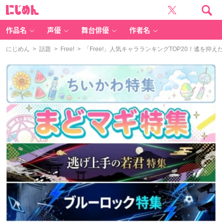
に
じ
め
ん
作品名
声優
舞台俳優
作者名
にじめん
>
話題
>
Free!
> 「Free!」人気キャラランキングTOP20！遙を抑