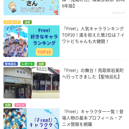
6年版】
2コメント
ランキング
話題
「Free!」人気キャラランキング
TOP20！遙を抑えた第1位は？イ
ワトビちゃんも大健闘！
聖地巡礼
レポート
話題
「Free!」の舞台！鳥取県岩美町
へ行ってきました【聖地巡礼】
話題
アニメ
『Free!』キャラクター一覧！登
場人物の基本プロフィール・ア
ニメ情報を網羅