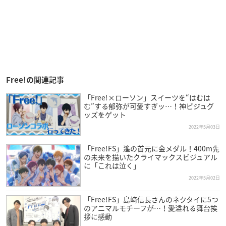
Free!の関連記事
「Free!×ローソン」スイーツを“はむは
む”する郁弥が可愛すぎッ…！神ビジュグ
ッズをゲット
2022年5月03日
「Free!FS」遙の首元に金メダル！400m先
の未来を描いたクライマックスビジュアル
に「これは泣く」
2022年5月02日
「Free!FS」島﨑信長さんのネクタイに5つ
のアニマルモチーフが…！愛溢れる舞台挨
拶に感動