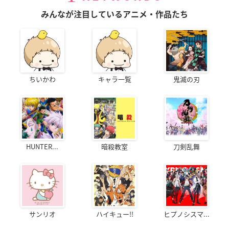
みんなが注目しているアニメ・作品たち
ちいかわ
キャラ一覧
鬼滅の刃
HUNTER...
暗殺教室
刀剣乱舞
サンリオ
ハイキュー!!
ヒプノシスマ...