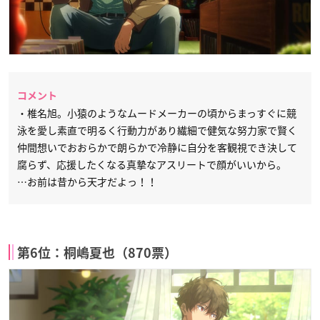
コメント
・椎名旭。小猿のようなムードメーカーの頃からまっすぐに競
泳を愛し素直で明るく行動力があり繊細で健気な努力家で賢く
仲間想いでおおらかで朗らかで冷静に自分を客観視でき決して
腐らず、応援したくなる真摯なアスリートで顔がいいから。
…お前は昔から天才だよっ！！
第6位：桐嶋夏也（870票）