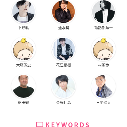
下野紘
速水奨
諏訪部順一
大塚芳忠
花江夏樹
村瀬歩
稲田徹
斉藤壮馬
三宅健太
KEYWORDS