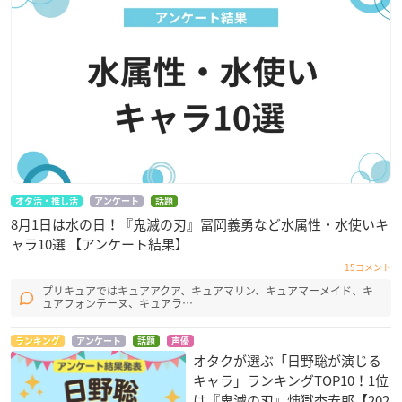
オタ活・推し活
アンケート
話題
8月1日は水の日！『鬼滅の刃』冨岡義勇など水属性・水使いキ
ャラ10選 【アンケート結果】
15コメント
プリキュアではキュアアクア、キュアマリン、キュアマーメイド、キ
ュアフォンテーヌ、キュアラ…
ランキング
アンケート
話題
声優
オタクが選ぶ「日野聡が演じる
キャラ」ランキングTOP10！1位
は『鬼滅の刃』煉󠄁獄杏寿郎【202