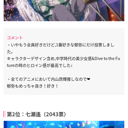
コメント
・いやもう全員好きだけど,1番好きな郁弥にだけ投票しまし
た。
キャラクターデザイン含め,中学時代の美少女感&Dive to the Fu
tureの時のヒロイン感が最高でした♪
・全てのアニメにおいて内山昂輝推しなので❤
郁弥もめっちゃ良き！好き！
第2位：七瀬遙（2043票）