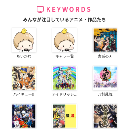
KEYWORDS
みんなが注目しているアニメ・作品たち
ちいかわ
キャラ一覧
鬼滅の刃
ハイキュー!!
アイドリッシ...
刀剣乱舞