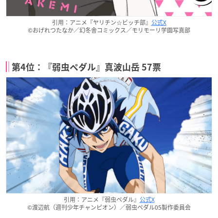
引用：アニメ『ヤリチン☆ビッチ部』
公式X
©おげれつたなか／幻冬舎コミックス／モリモーリ学園写真部
第4位：『弱虫ペダル』真波山岳 57票
引用：アニメ『弱虫ペダル』
公式X
©渡辺航（週刊少年チャンピオン）／弱虫ペダル05製作委員会