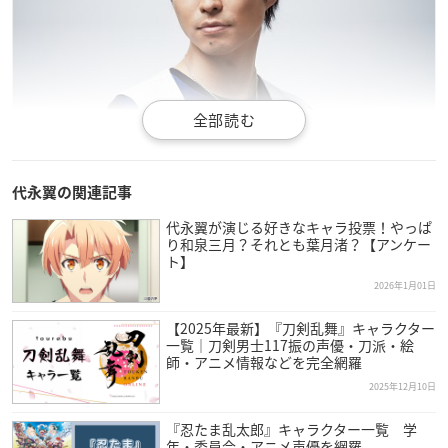
代永翼の関連記事
代永翼が演じる好きなキャラ投票！やっぱ
り和泉三月？それとも葉月渚？【アンケー
ト】
2026年1月01日
【2025年最新】『刀剣乱舞』キャラクター
一覧｜刀剣男士117振の声優・刀派・絵
師・アニメ情報などを完全網羅
2025年12月10日
『忍たま乱太郎』キャラクター一覧 学
年・委員会・アニメ声優を網羅