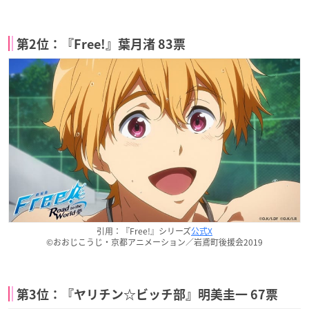
第2位：『Free!』葉月渚 83票
引用：『Free!』シリーズ
公式X
©おおじこうじ・京都アニメーション／岩鳶町後援会2019
第3位：『ヤリチン☆ビッチ部』明美圭一 67票