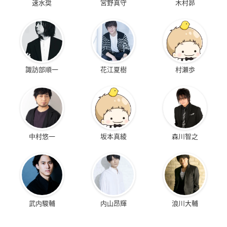
速水奨
宮野真守
木村昴
諏訪部順一
花江夏樹
村瀬歩
中村悠一
坂本真綾
森川智之
武内駿輔
内山昂輝
浪川大輔