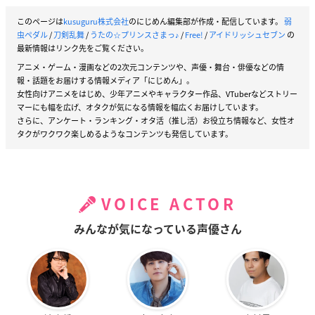
このページは
kusuguru株式会社
のにじめん編集部が作成・配信しています。
弱
虫ペダル
/
刀剣乱舞
/
うたの☆プリンスさまっ♪
/
Free!
/
アイドリッシュセブン
の
最新情報はリンク先をご覧ください。
アニメ・ゲーム・漫画などの2次元コンテンツや、声優・舞台・俳優などの情
報・話題をお届けする情報メディア「にじめん」。
女性向けアニメをはじめ、少年アニメやキャラクター作品、VTuberなどストリー
マーにも幅を広げ、オタクが気になる情報を幅広くお届けしています。
さらに、アンケート・ランキング・オタ活（推し活）お役立ち情報など、女性オ
タクがワクワク楽しめるようなコンテンツも発信しています。
VOICE ACTOR
みんなが気になっている声優さん