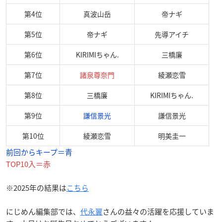
第4位
真波山岳
帝ナギ
第5位
帝ナギ
先導アイチ
第6位
KIRIMIちゃん.
三橋廉
第7位
諸泉尊奈門
綾瀬恋雪
第8位
三橋廉
KIRIMIちゃん.
第9位
謙信景光
謙信景光
第10位
綾瀬恋雪
明美圭一
前回からキープ＝青
TOP10入＝赤
※2025年の結果は
こちら
にじめん編集部では、
代永翼
さんの益々の活躍を応援していま