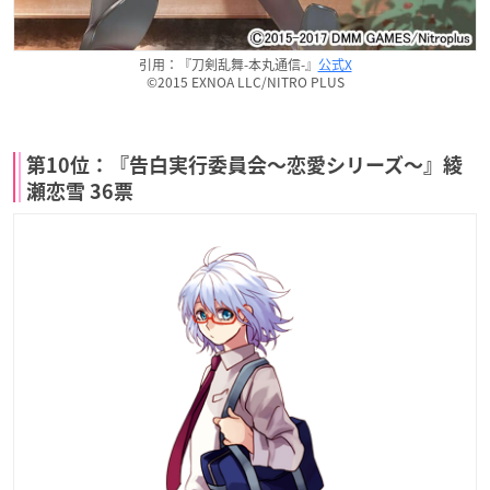
引用：『刀剣乱舞-本丸通信-』
公式X
©2015 EXNOA LLC/NITRO PLUS
第10位：『告白実行委員会〜恋愛シリーズ〜』綾
瀬恋雪 36票