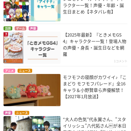
ラクター一覧！声優・年齢・誕
生日まとめ【ネタバレ有】
話題
ゲーム
声優
【2025年最新】『ときメモGS
4』キャラクター一覧！登場人物
の声優・身長・誕生日などを網
羅
1コメント
アニメ
ニュース
モフモフの寝顔がカワイイ♪『こ
まどり モフモフパレード』全16
キャラ＆小野賢章ら声優解禁！
【2027年1月放送】
声優
ニュース
“大人の色気”代永翼さん、“スタ
イリッシュ”八代拓さんが本日