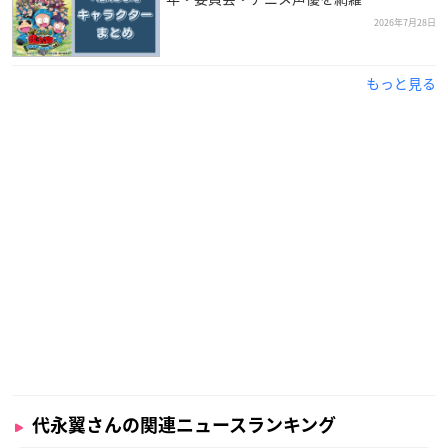
2026年7月28日
引用：賢プロダクション
公式サイト
代永翼
さんは茨城県出身で、現在賢プロダクションに所属して
もっと見る
おり、今年で42歳を迎えます。
元々は自身の高い声がコンプレックスでしたが、声優という職
業を知ったことで声優を志すようになった代永さん。専門学
校・養成所を経て、2006年にデビューを果たしました。
2008年には、第2回声優アワードで
。
新人男優賞受賞を獲得
江口拓也さん・木村良平さんの3人で結成した音楽ユニット・T
rignalでも活動するなど、多方面で活躍している人気声優さん
です！
調査概要
代永翼さんの関連ニュースランキング