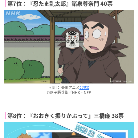
第7位：『忍たま乱太郎』諸泉尊奈門 40票
引用：NHKアニメ
公式X
©尼子騒兵衛／NHK・NEP
第8位：『おおきく振りかぶって』三橋廉 38票