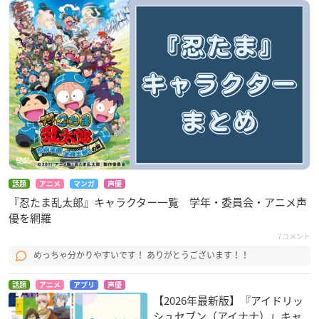
調査期間：2026年1月1日（木）～1月6日（火）
有効投票数：1133票
話題
アニメ
マンガ
声優
『忍たま乱太郎』キャラクター一覧 学年・委員会・アニメ声
優を網羅
7コメント
めっちゃ分かりやすいです！ ありがとうございます！！
話題
アニメ
アプリ
声優
【2026年最新版】『アイドリッ
シュセブン（アイナナ）』キャ