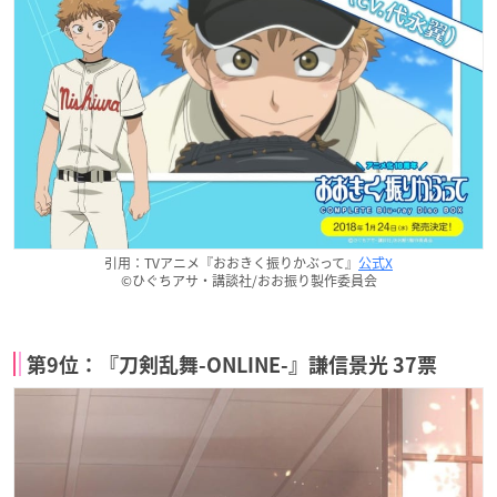
引用：TVアニメ『おおきく振りかぶって』
公式X
©ひぐちアサ・講談社/おお振り製作委員会
第9位：『刀剣乱舞-ONLINE-』謙信景光 37票