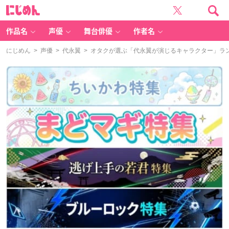
に
じ
め
ん
作品名
声優
舞台俳優
作者名
にじめん
>
声優
>
代永翼
> オタクが選ぶ「代永翼が演じるキャラクター」ランキ