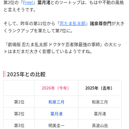
第2位の『
Free!
』
とのツートップは、もはや不動の風格
葉月渚
と言えそうです。
そして、昨年の第11位から『
忍たま乱太郎
』
が大き
諸泉尊奈門
くランクアップを果たして第7位に。
『劇場版 忍たま乱太郎 ドクタケ忍者隊最強の軍師』の大ヒッ
トはまだまだ大きく影響しているようですね。
2025年との比較
2026年（今年）
2025年（去年）
第1位
和泉三月
和泉三月
第2位
葉月渚
葉月渚
第3位
明美圭一
真波山岳