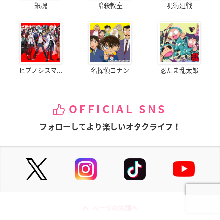
銀魂
暗殺教室
呪術廻戦
ヒプノシスマ...
名探偵コナン
忍たま乱太郎
OFFICIAL SNS
フォローしてより楽しいオタクライフ！
ページの先頭へ