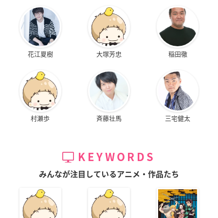
花江夏樹
大塚芳忠
稲田徹
村瀬歩
斉藤壮馬
三宅健太
KEYWORDS
みんなが注目しているアニメ・作品たち