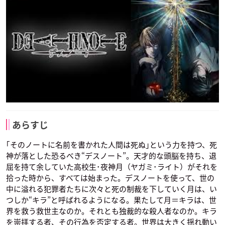
あらすじ
｢そのノートに名前を書かれた人間は死ぬ｣という力を持つ、死
神が落とした恐るべき“デスノート”。天才的な頭脳を持ち、退
屈を持て余していた高校生･夜神月（ヤガミ･ライト）がそれを
拾った時から、すべては始まった。デスノートを使って、世の
中に溢れる犯罪者たちに次々と死の制裁を下していく月は、い
つしか“キラ”と呼ばれるようになる。果たして月＝キラは、世
界を救う救世主なのか。それとも独裁的な殺人者なのか。キラ
を崇拝する者、その行為を否定する者。世界は大きく揺れ動い