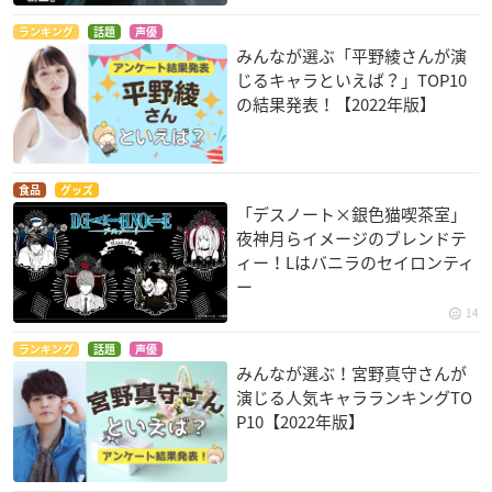
ランキング
話題
声優
みんなが選ぶ「平野綾さんが演
じるキャラといえば？」TOP10
の結果発表！【2022年版】
食品
グッズ
「デスノート×銀色猫喫茶室」
夜神月らイメージのブレンドテ
ィー！Lはバニラのセイロンティ
ー
14
ランキング
話題
声優
みんなが選ぶ！宮野真守さんが
演じる人気キャラランキングTO
P10【2022年版】