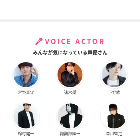
VOICE ACTOR
みんなが気になっている声優さん
宮野真守
速水奨
下野紘
鈴村健一
諏訪部順一
森川智之