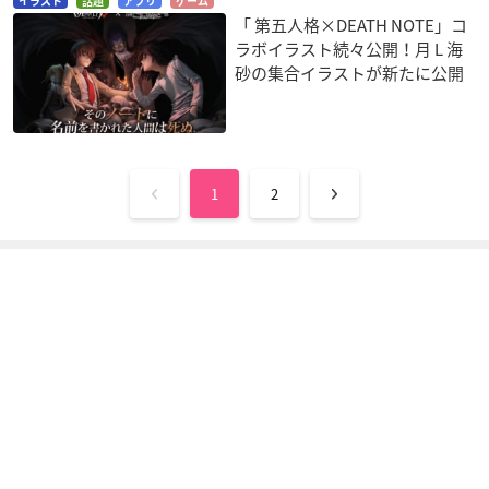
イラスト
話題
アプリ
ゲーム
「 第五人格×DEATH NOTE」コ
ラボイラスト続々公開！月 L 海
砂の集合イラストが新たに公開
1
2