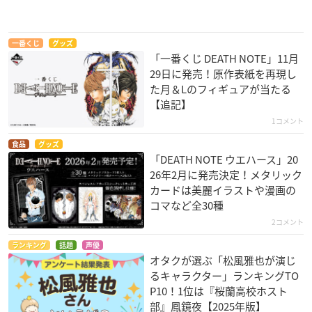
一番くじ
グッズ
「一番くじ DEATH NOTE」11月
29日に発売！原作表紙を再現し
た月＆Lのフィギュアが当たる
【追記】
1コメント
食品
グッズ
「DEATH NOTE ウエハース」20
26年2月に発売決定！メタリック
カードは美麗イラストや漫画の
コマなど全30種
2コメント
ランキング
話題
声優
オタクが選ぶ「松風雅也が演じ
るキャラクター」ランキングTO
P10！1位は『桜蘭高校ホスト
部』鳳鏡夜【2025年版】