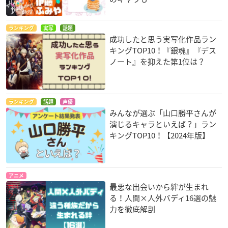
ランキング
実写
話題
成功したと思う実写化作品ラン
キングTOP10！『銀魂』『デス
ノート』を抑えた第1位は？
ランキング
話題
声優
みんなが選ぶ「山口勝平さんが
演じるキャラといえば？」ラン
キングTOP10！【2024年版】
アニメ
最悪な出会いから絆が生まれ
る！人間×人外バディ16選の魅
力を徹底解剖