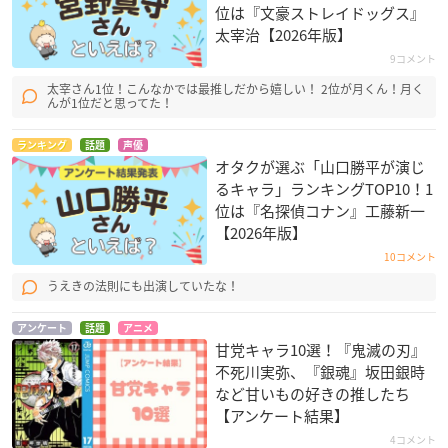
位は『文豪ストレイドッグス』
太宰治【2026年版】
9コメント
太宰さん1位！こんなかでは最推しだから嬉しい！ 2位が月くん！月く
んが1位だと思ってた！
ランキング
話題
声優
オタクが選ぶ「山口勝平が演じ
るキャラ」ランキングTOP10！1
位は『名探偵コナン』工藤新一
【2026年版】
10コメント
うえきの法則にも出演していたな！
アンケート
話題
アニメ
甘党キャラ10選！『鬼滅の刃』
不死川実弥、『銀魂』坂田銀時
など甘いもの好きの推したち
【アンケート結果】
4コメント