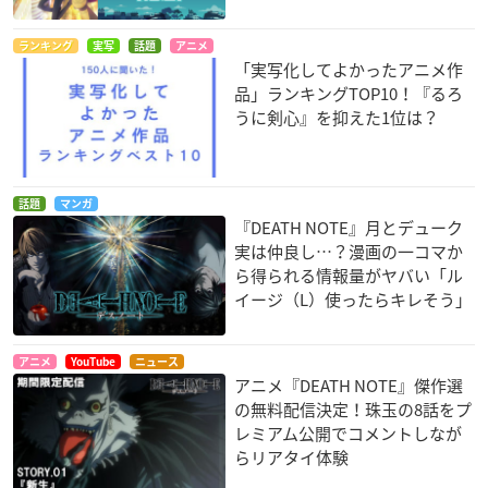
ランキング
実写
話題
アニメ
「実写化してよかったアニメ作
品」ランキングTOP10！『るろ
うに剣心』を抑えた1位は？
話題
マンガ
『DEATH NOTE』月とデューク
実は仲良し…？漫画の一コマか
ら得られる情報量がヤバい「ル
イージ（L）使ったらキレそう」
アニメ
YouTube
ニュース
アニメ『DEATH NOTE』傑作選
の無料配信決定！珠玉の8話をプ
レミアム公開でコメントしなが
らリアタイ体験