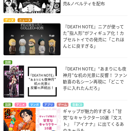
売&ノベルティを配布
グッズ
ニュース
『DEATH NOTE』ニアが使って
た“指人形”がフィギュア化！カ
プセルトイでの発売に「これほ
んとに良すぎる」
話題
『DEATH NOTE』“あまりにも夜
神月”な机の光景に反響！ ファン
歓喜の名シーン再現に「どこで
手に入れたんだろ」
話題
アニメ
マンガ
アプリ
ゲーム
音楽CD
ギャップが魅力的すぎる！“甘
党”なキャラクター10選『文ス
ト』『アイナナ』に出てくるあ
のキャラも