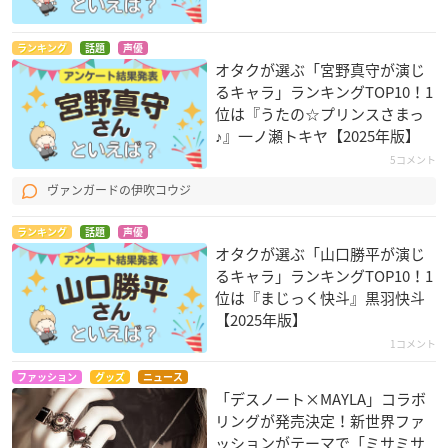
ランキング
話題
声優
オタクが選ぶ「宮野真守が演じ
るキャラ」ランキングTOP10！1
位は『うたの☆プリンスさまっ
♪』一ノ瀬トキヤ【2025年版】
5コメント
ヴァンガードの伊吹コウジ
ランキング
話題
声優
オタクが選ぶ「山口勝平が演じ
るキャラ」ランキングTOP10！1
位は『まじっく快斗』黒羽快斗
【2025年版】
1コメント
ファッション
グッズ
ニュース
「デスノート×MAYLA」コラボ
リングが発売決定！新世界ファ
ッションがテーマで「ミサミサ