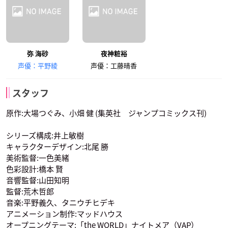
弥 海砂
夜神粧裕
声優：平野綾
声優：工藤晴香
スタッフ
原作:大場つぐみ、小畑 健 (集英社 ジャンプコミックス刊)
シリーズ構成:井上敏樹
キャラクターデザイン:北尾 勝
美術監督:一色美緒
色彩設計:橋本 賢
音響監督:山田知明
監督:荒木哲郎
音楽:平野義久、タニウチヒデキ
アニメーション制作:マッドハウス
オープニングテーマ:「the WORLD」ナイトメア（VAP）