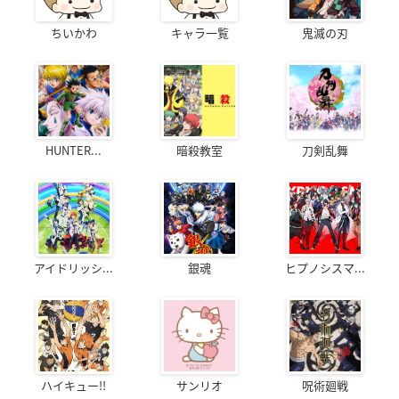
ちいかわ
キャラ一覧
鬼滅の刃
HUNTER...
暗殺教室
刀剣乱舞
アイドリッシ...
銀魂
ヒプノシスマ...
ハイキュー!!
サンリオ
呪術廻戦