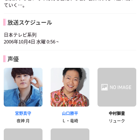
ていく…。
放送スケジュール
日本テレビ系列
2006年10月4日 水曜 0:56 ~
声優
宮野真守
山口勝平
中村獅童
夜神 月
Ｌ・竜崎
リューク