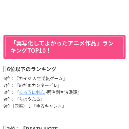
「実写化してよかったアニメ作品」ラン
キングTOP10！
6位以下のランキング
6位：『カイジ 人生逆転ゲーム』
7位：『のだめカンタービレ』
8位：『
るろうに剣心
-明治剣客浪漫譚』
9位：『ちはやふる』
9位（同率）：『ゆるキャン△』
3位：『DEATH NOTE』