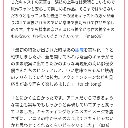
じたキャストの豪華さ、演技の上手さは素晴らしいもので
原作ファンも安心して楽しめる作品。そこまではやらない
だろうと思っていると普通にその壁をキャストの方々が乗
り越えて演技されるのでいい意味で裏切られて作品を楽し
めます。中でも橋本環奈さん演じる神楽が原作の神楽その
ものなのでぜひ見ていただきたいです」（maro36）
「最初の特報が出された時はあの
銀魂
を実写化！？と
戦慄しましたが、蓋を開けてみれば漫画のキャラがそ
のまま現実に出てきたかのような再現度の高い俳優女
優さんたちのビジュアルと、いい意味でちゃんと銀魂
のノリをしていた演技力。アクションシーンなども見
応えがあり面白く楽しめました」（taichitong）
「とにかく面白かったです。アニメだからできるよう
な場面も実写でもしっかりと再現していてずっと笑っ
ていました。キャスティングもアニメのイメージを崩
さずに、アニメの中からそのまま出てきたんじゃない
かと思わせてくれるくらいピッタリでした」（aaa）