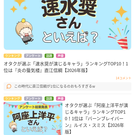
ランキング
アンケート
話題
声優
オタクが選ぶ「速水奨が演じるキャラ」ランキングTOP10！1
位は『炎の蜃気楼』直江信綱【2026年版】
14コメント
この時代に直江信綱が1位になるのおもろすぎるw
ランキング
アンケート
話題
声優
オタクが選ぶ「阿座上洋平が演
じるキャラ」ランキングTOP1
0！1位は『バーンブレイバー
ン』ルイス・スミス【2026年
版】