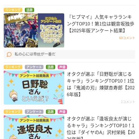
ランキング
話題
『ヒプマイ』人気キャラランキ
ングTOP10！第1位は観音坂独歩
【2025年版アンケート結果】
60コメント
私の心には帝统が一番だ
ランキング
アンケート
話題
声優
オタクが選ぶ「日野聡が演じる
キャラ」ランキングTOP10！1位
は『鬼滅の刃』煉󠄁獄杏寿郎【202
6年版】
2コメント
ランキング
アンケート
話題
声優
オタクが選ぶ「逢坂良太が演じ
るキャラ」ランキングTOP10！1
位は『ダイヤのA』沢村栄純【20
26年版】