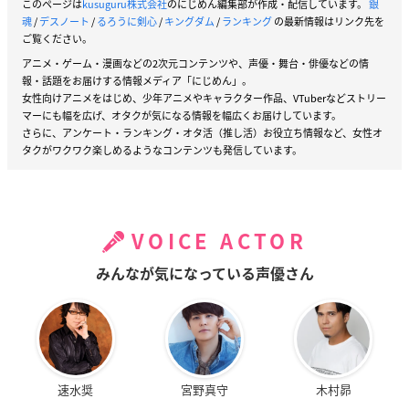
このページは
kusuguru株式会社
のにじめん編集部が作成・配信しています。
銀
魂
/
デスノート
/
るろうに剣心
/
キングダム
/
ランキング
の最新情報はリンク先を
ご覧ください。
アニメ・ゲーム・漫画などの2次元コンテンツや、声優・舞台・俳優などの情
報・話題をお届けする情報メディア「にじめん」。
女性向けアニメをはじめ、少年アニメやキャラクター作品、VTuberなどストリー
マーにも幅を広げ、オタクが気になる情報を幅広くお届けしています。
さらに、アンケート・ランキング・オタ活（推し活）お役立ち情報など、女性オ
タクがワクワク楽しめるようなコンテンツも発信しています。
VOICE ACTOR
みんなが気になっている声優さん
速水奨
宮野真守
木村昴