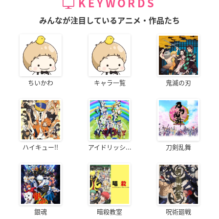
KEYWORDS
みんなが注目しているアニメ・作品たち
ちいかわ
キャラ一覧
鬼滅の刃
ハイキュー!!
アイドリッシ...
刀剣乱舞
銀魂
暗殺教室
呪術廻戦