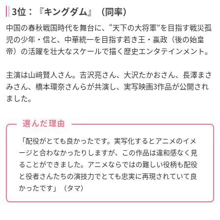
3位：『キングダム』（同率）
中国の春秋戦国時代を舞台に、“天下の大将軍”を目指す戦災孤
児の少年・信と、中華統一を目指す若き王・嬴政（後の始皇
帝）の活躍を壮大なスケールで描く歴史エンタテインメント。
主演は山﨑賢人さん。吉沢亮さん、大沢たかおさん、長澤まさ
みさん、橋本環奈さんらが共演し、実写映画3作品が公開され
ました。
選んだ理由
「配役がとても良かったです。実写化するとアニメのイメ
ージと合わなかったりしますが、この作品は違和感なく見
ることができました。アニメならではの難しい役柄も配役
と役者さんたちの演技力でとても忠実に再現されていて良
かったです」（タマ）