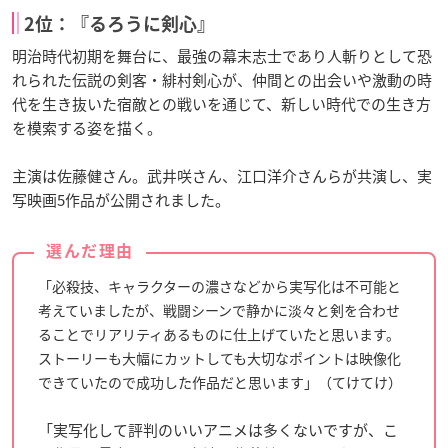
2位：『るろうに剣心』
明治時代初期を舞台に、最強の幕末志士であり人斬りとして恐
れられた伝説の剣客・緋村剣心が、仲間との出会いや激動の時
代を生き抜いた宿敵との戦いを通じて、新しい時代での生き方
を模索する姿を描く。
主演は佐藤健さん。武井咲さん、江口洋介さんらが共演し、実
写映画5作品が公開されました。
選んだ理由
「必殺技、キャラクターの濃さなどから実写化は不可能と
考えていましたが、戦闘シーンで静かに淡々と剣を合わせ
ることでリアリティあるものに仕上げていたと思います。
ストーリーも大幅にカットしても大切なポイントは映像化
できていたので成功した作品だと思います」（てけてけ）
「実写化して評判のいいアニメは多くないですが、こ