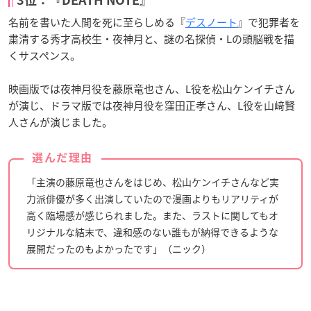
名前を書いた人間を死に至らしめる『
デスノート
』で犯罪者を
粛清する秀才高校生・夜神月と、謎の名探偵・Lの頭脳戦を描
くサスペンス。
映画版では夜神月役を藤原竜也さん、L役を松山ケンイチさん
が演じ、ドラマ版では夜神月役を窪田正孝さん、L役を山﨑賢
人さんが演じました。
選んだ理由
「主演の藤原竜也さんをはじめ、松山ケンイチさんなど実
力派俳優が多く出演していたので漫画よりもリアリティが
高く臨場感が感じられました。また、ラストに関してもオ
リジナルな結末で、違和感のない誰もが納得できるような
展開だったのもよかったです」（ニック）