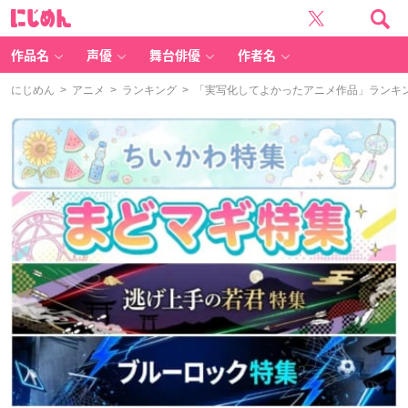
に
じ
め
ん
作品名
声優
舞台俳優
作者名
にじめん
>
アニメ
>
ランキング
> 「実写化してよかったアニメ作品」ランキン