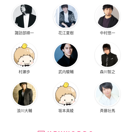
諏訪部順一
花江夏樹
中村悠一
村瀬歩
武内駿輔
森川智之
浪川大輔
坂本真綾
斉藤壮馬