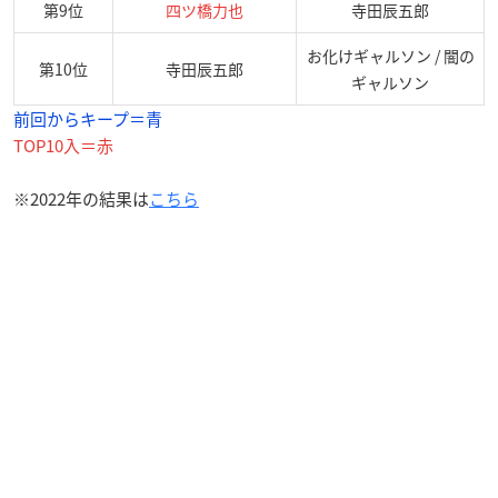
第9位
四ツ橋力也
寺田辰五郎
お化けギャルソン / 闇の
第10位
寺田辰五郎
ギャルソン
前回からキープ＝青
TOP10入＝赤
※2022年の結果は
こちら