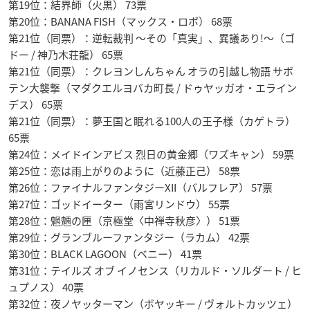
第19位：結界師（火黒） 73票
第20位：BANANA FISH（マックス・ロボ） 68票
第21位（同票）：逆転裁判 〜その「真実」、異議あり!〜（ゴ
ドー / 神乃木荘龍） 65票
第21位（同票）：クレヨンしんちゃん オラの引越し物語 サボ
テン大襲撃（マダクエルヨバカ町長 / ドゥヤッガオ・エライン
デス） 65票
第21位（同票）：夢王国と眠れる100人の王子様（カゲトラ）
65票
第24位：メイドインアビス 烈日の黄金郷（ワズキャン） 59票
第25位：恋は雨上がりのように（近藤正己） 58票
第26位：ファイナルファンタジーXII（バルフレア） 57票
第27位：ゴッドイーター（雨宮リンドウ） 55票
第28位：魍魎の匣（京極堂〈中禅寺秋彦〉） 51票
第29位：グランブルーファンタジー（ラカム） 42票
第30位：BLACK LAGOON（ベニー） 41票
第31位：テイルズ オブ イノセンス（リカルド・ソルダート / ヒ
ュプノス） 40票
第32位：夜ノヤッターマン（ボヤッキー / ヴォルトカッツェ）