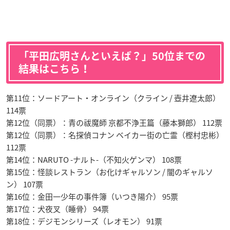
「平田広明さんといえば？」50位までの
結果はこちら！
第11位：ソードアート・オンライン（クライン / 壺井遼太郎）
114票
第12位（同票）：青の祓魔師 京都不浄王篇（藤本獅郎） 112票
第12位（同票）：名探偵コナン ベイカー街の亡霊（樫村忠彬）
112票
第14位：NARUTO -ナルト-（不知火ゲンマ） 108票
第15位：怪談レストラン（お化けギャルソン / 闇のギャルソ
ン） 107票
第16位：金田一少年の事件簿（いつき陽介） 95票
第17位：犬夜叉（睡骨） 94票
第18位：デジモンシリーズ（レオモン） 91票