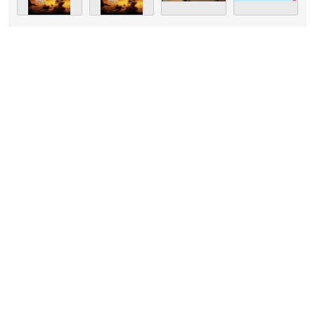
（引用：平田広明さん
公式サイト
）
平田さんは東京都出身で現在ひらたプロダクションジャパンに
所属しており、今年で60歳を迎えます。
高校卒業後は演劇学校を経て劇団に所属し、
舞台俳優
として活
躍。声優活動は1990年代よりスタートさせました。
「
ONE PIECE
」のサンジなど国民的アニメに出演していること
でも知られているほか、2011年には第6回声優アワードにて主
演男優賞を受賞。
数多くの洋画作品で吹き替えも担当している人気声優さんで
す！