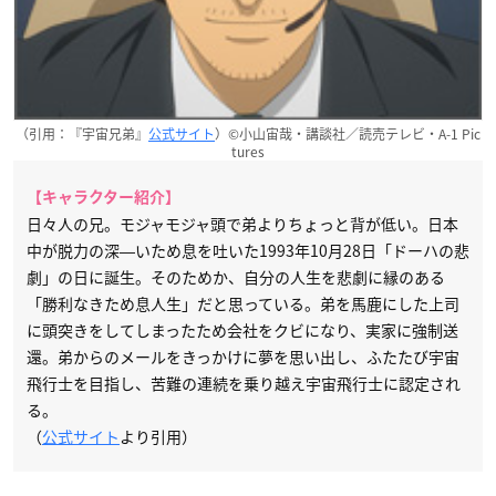
（引用：『宇宙兄弟』
公式サイト
）©小山宙哉・講談社／読売テレビ・A-1 Pic
tures
【キャラクター紹介】
日々人の兄。モジャモジャ頭で弟よりちょっと背が低い。日本
中が脱力の深―いため息を吐いた1993年10月28日「ドーハの悲
劇」の日に誕生。そのためか、自分の人生を悲劇に縁のある
「勝利なきため息人生」だと思っている。弟を馬鹿にした上司
に頭突きをしてしまったため会社をクビになり、実家に強制送
還。弟からのメールをきっかけに夢を思い出し、ふたたび宇宙
飛行士を目指し、苦難の連続を乗り越え宇宙飛行士に認定され
る。
（
公式サイト
より引用）