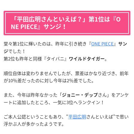
「平田広明さんといえば？」第1位は『O
NE PIECE』サンジ！
堂々第1位に輝いたのは、昨年に引き続き『
ONE PIECE
』
サン
でした！
ジ
第2位も昨年と同様『タイバニ』
。
ワイルドタイガー
順位自体は変わりませんでしたが、票差はかなり近づき、前年
が10％差だったのに対し今年は2％差でした。
また、今年は昨年なかった「
さん」をアンケ
ジョニー・デップ
ートに追加したところ、一気に3位へランクイン！
ご本人公認ということもあり、“
平田広明
さんといえば”で思い
浮かぶ人が多かったようです。