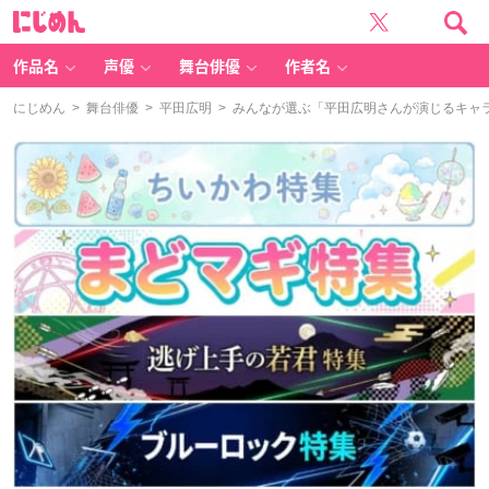
に
じ
め
ん
作品名
声優
舞台俳優
作者名
にじめん
>
舞台俳優
>
平田広明
> みんなが選ぶ「平田広明さんが演じるキャラと