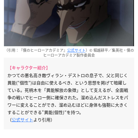
（引用：『僕のヒーローアカデミア』
公式サイト
）© 堀越耕平／集英社・僕の
ヒーローアカデミア製作委員会
【キャラクター紹介】
かつての悪名高き敵ヴィラン・デストロの息子で、父と同じく
異能(“個性”)は自由に使えるべき、という思想を掲げて暗躍し
ている。死柄木を「異能解放の象徴」として支えるが、全面戦
争の戦いでヒーロー側に確保された。溜め込んだストレスをパ
ワーに変えることができ、溜め込むほどに身体も強靭に大きく
することができる“異能(個性)”を持つ。
（
公式サイト
より引用）