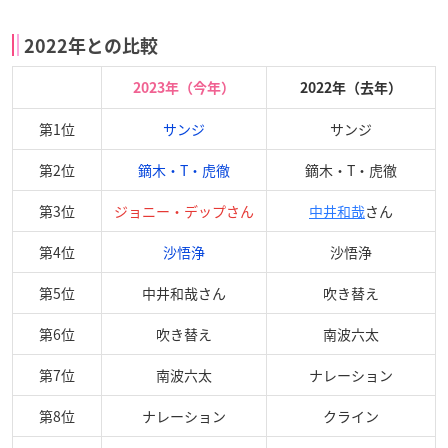
2022年との比較
2023年（今年）
2022年（去年）
第1位
サンジ
サンジ
第2位
鏑木・T・虎徹
鏑木・T・虎徹
第3位
ジョニー・デップさん
中井和哉
さん
第4位
沙悟浄
沙悟浄
第5位
中井和哉さん
吹き替え
第6位
吹き替え
南波六太
第7位
南波六太
ナレーション
第8位
ナレーション
クライン