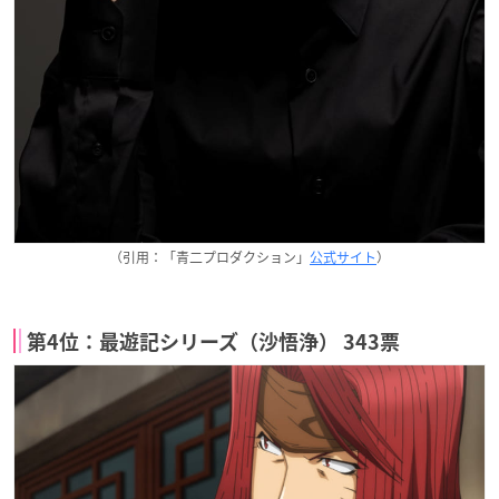
（引用：「青二プロダクション」
公式サイト
）
第4位：最遊記シリーズ（沙悟浄） 343票