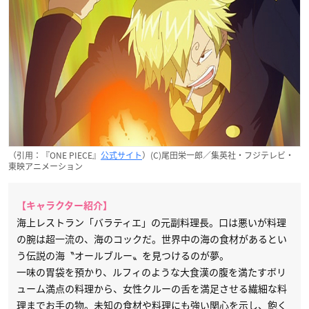
（引用：『ONE PIECE』
公式サイト
）(C)尾田栄一郎／集英社・フジテレビ・
東映アニメーション
【キャラクター紹介】
海上レストラン「バラティエ」の元副料理長。口は悪いが料理
の腕は超一流の、海のコックだ。世界中の海の食材があるとい
う伝説の海〝オールブルー〟を見つけるのが夢。
一味の胃袋を預かり、ルフィのような大食漢の腹を満たすボリ
ューム満点の料理から、女性クルーの舌を満足させる繊細な料
理までお手の物。未知の食材や料理にも強い関心を示し、飽く