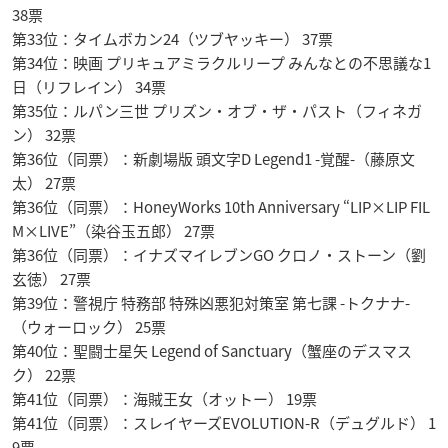
38票
第33位：タイムボカン24（ツブヤッキー） 37票
第34位：映画 プリキュアミラクルリープ みんなとの不思議な1
日（リフレイン） 34票
第35位：ルパン三世 プリズン・オブ・ザ・パスト（フィネガ
ン） 32票
第36位（同票）：新劇場版 頭文字D Legend1 -覚醒-（藤原文
太） 27票
第36位（同票）：HoneyWorks 10th Anniversary “LIP×LIP FIL
M×LIVE”（染谷玉五郎） 27票
第36位（同票）：イナズマイレブンGO クロノ・ストーン（劉
玄徳） 27票
第39位：警視庁 特務部 特殊凶悪犯対策室 第七課 -トクナナ-
（ウォーロック） 25票
第40位：聖闘士星矢 Legend of Sanctuary（蟹座のデスマス
ク） 22票
第41位（同票）：海賊王女（オットー） 19票
第41位（同票）：スレイヤーズEVOLUTION-R（デュグルド） 1
9票