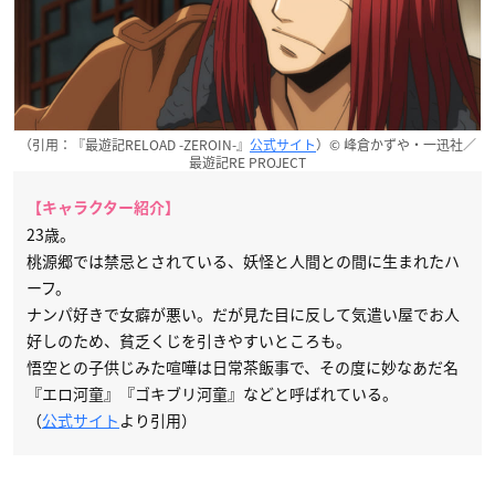
（引用：『最遊記RELOAD -ZEROIN-』
公式サイト
）© 峰倉かずや・一迅社／
最遊記RE PROJECT
【キャラクター紹介】
23歳。
桃源郷では禁忌とされている、妖怪と人間との間に生まれたハ
ーフ。
ナンパ好きで女癖が悪い。だが見た目に反して気遣い屋でお人
好しのため、貧乏くじを引きやすいところも。
悟空との子供じみた喧嘩は日常茶飯事で、その度に妙なあだ名
『エロ河童』『ゴキブリ河童』などと呼ばれている。
（
公式サイト
より引用）