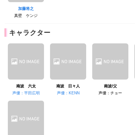
加藤将之
真壁 ケンジ
キャラクター
南波 六太
南波 日々人
南波/父
声優：平田広明
声優：KENN
声優：チョー