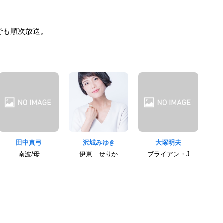
でも順次放送。
田中真弓
沢城みゆき
大塚明夫
南波/母
伊東 せりか
ブライアン・J