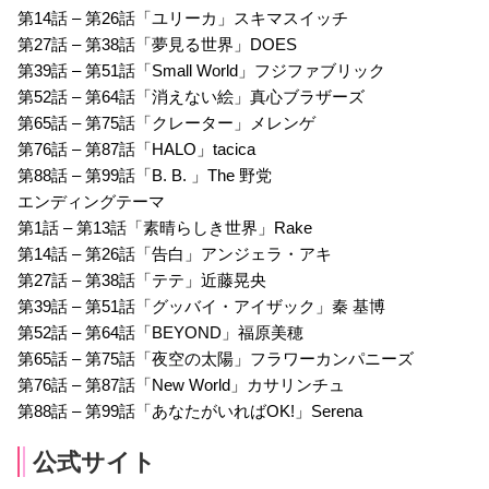
第14話 – 第26話「ユリーカ」スキマスイッチ
第27話 – 第38話「夢見る世界」DOES
第39話 – 第51話「Small World」フジファブリック
第52話 – 第64話「消えない絵」真心ブラザーズ
第65話 – 第75話「クレーター」メレンゲ
第76話 – 第87話「HALO」tacica
第88話 – 第99話「B. B. 」The 野党
エンディングテーマ
第1話 – 第13話「素晴らしき世界」Rake
第14話 – 第26話「告白」アンジェラ・アキ
第27話 – 第38話「テテ」近藤晃央
第39話 – 第51話「グッバイ・アイザック」秦 基博
第52話 – 第64話「BEYOND」福原美穂
第65話 – 第75話「夜空の太陽」フラワーカンパニーズ
第76話 – 第87話「New World」カサリンチュ
第88話 – 第99話「あなたがいればOK!」Serena
公式サイト