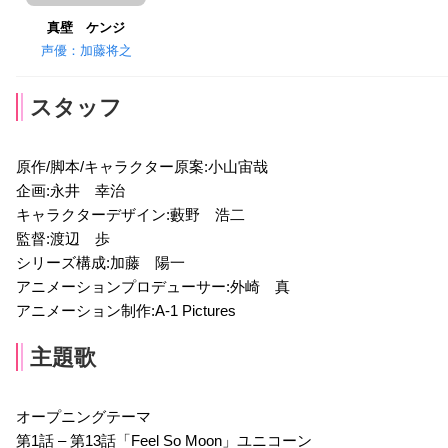
真壁 ケンジ
声優：加藤将之
スタッフ
原作/脚本/キャラクター原案:小山宙哉
企画:永井 幸治
キャラクターデザイン:藪野 浩二
監督:渡辺 歩
シリーズ構成:加藤 陽一
アニメーションプロデューサー:外崎 真
アニメーション制作:A-1 Pictures
主題歌
オープニングテーマ
第1話 – 第13話「Feel So Moon」ユニコーン