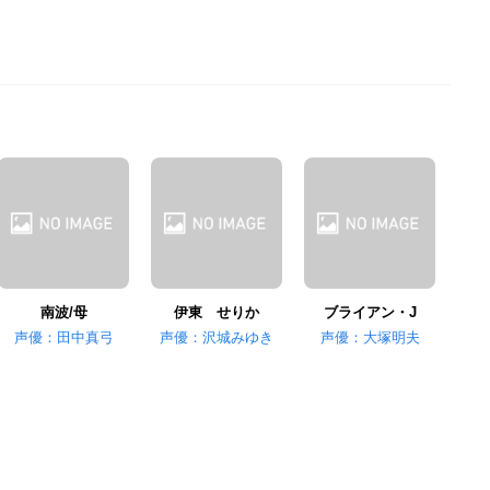
南波/母
伊東 せりか
ブライアン・J
声優：田中真弓
声優：沢城みゆき
声優：大塚明夫