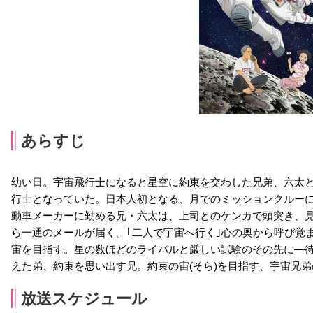
あらすじ
幼い日。宇宙飛行士になると星空に約束を交わした兄弟、六太と
行士となっていた。日本人初となる、月でのミッションクルー
動車メーカーに勤める兄・六太は、上司とのケンカで頭突き、
ら一通のメールが届く。｢二人で宇宙へ行く｣心の奥から呼び覚
宙を目指す。星の数ほどのライバルと厳しい試験のその先に―待
えた弟、約束を思い出す兄。約束の宙(そら)を目指す、宇宙兄
放送スケジュール