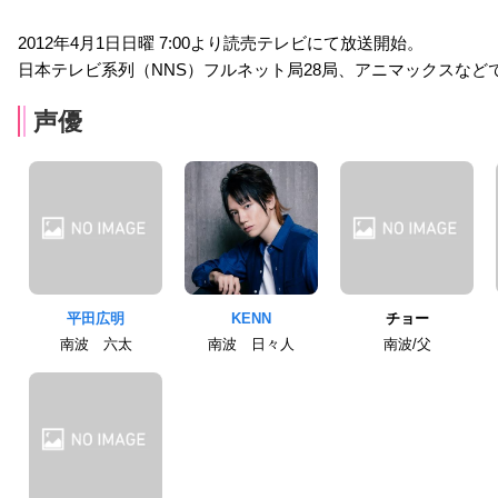
2012年4月1日日曜 7:00より読売テレビにて放送開始。
日本テレビ系列（NNS）フルネット局28局、アニマックスなど
声優
平田広明
KENN
チョー
南波 六太
南波 日々人
南波/父