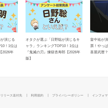
明が演じる
オタクが選ぶ「日野聡が演じるキ
畠中祐が
10！1位は
ャラ」ランキングTOP10！1位は
票！やっ
【2026年
『鬼滅の刃』煉󠄁獄杏寿郎【2026年
喜屋武暦
版】
スリリース送付先
利用規約
プライバシーポリシー
インフォマ