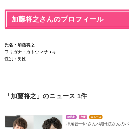
加藤将之さんのプロフィール
氏名：加藤将之
フリガナ：カトウマサユキ
性別：男性
「加藤将之」のニュース 1件
朗読劇
声優
ニュース
神尾晋一郎さん×駒田航さんの