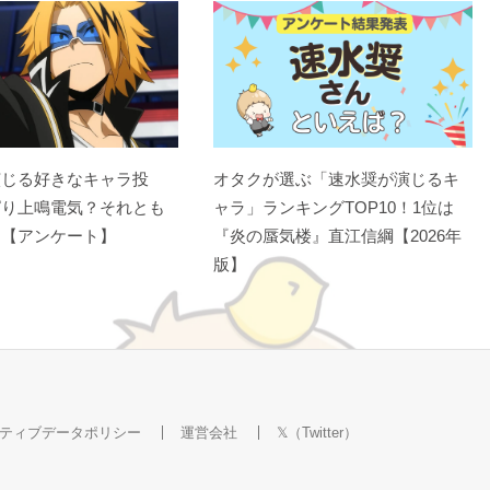
演じる好きなキャラ投
オタクが選ぶ「速水奨が演じるキ
ぱり上鳴電気？それとも
ャラ」ランキングTOP10！1位は
？【アンケート】
『炎の蜃気楼』直江信綱【2026年
版】
ティブデータポリシー
運営会社
𝕏（Twitter）