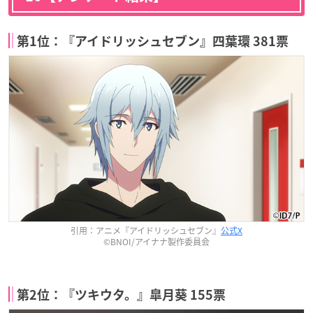
第1位：『アイドリッシュセブン』四葉環 381票
引用：アニメ『アイドリッシュセブン』
公式X
©BNOI/アイナナ製作委員会
第2位：『ツキウタ。』皐月葵 155票