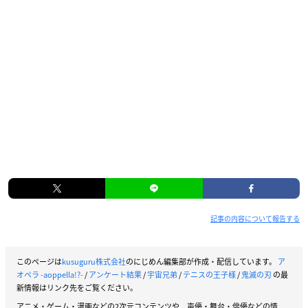
記事の内容について報告する
このページは
kusuguru株式会社
のにじめん編集部が作成・配信しています。
ア
オペラ -aoppella!?-
/
アンケート結果
/
宇宙兄弟
/
テニスの王子様
/
鬼滅の刃
の最
新情報はリンク先をご覧ください。
アニメ・ゲーム・漫画などの2次元コンテンツや、声優・舞台・俳優などの情