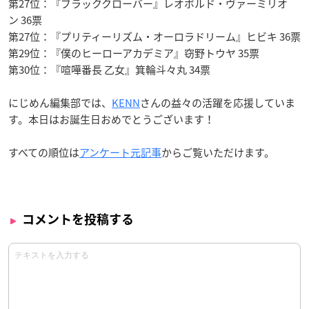
第27位：『ブラッククローバー』レオポルド・ヴァーミリオ
ン 36票
第27位：『プリティーリズム・オーロラドリーム』ヒビキ 36票
第29位：『僕のヒーローアカデミア』窃野トウヤ 35票
第30位：『喧嘩番長 乙女』箕輪斗々丸 34票
にじめん編集部では、
KENN
さんの益々の活躍を応援していま
す。本日はお誕生日おめでとうございます！
すべての順位は
アンケート元記事
からご覧いただけます。
コメントを投稿する