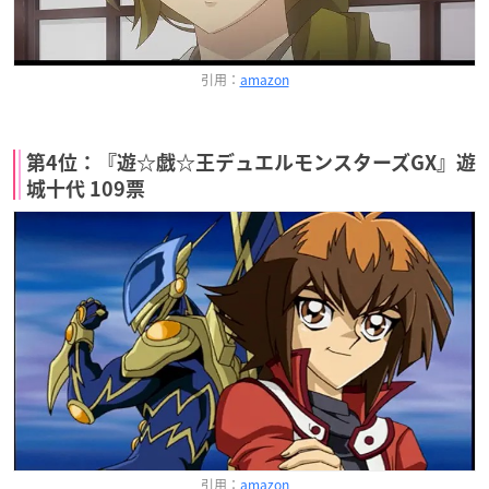
引用：
amazon
第4位：『遊☆戯☆王デュエルモンスターズGX』遊
城十代 109票
引用：
amazon