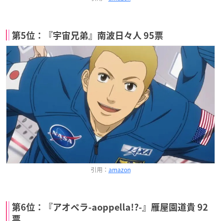
第5位：『宇宙兄弟』南波日々人 95票
引用：
amazon
第6位：『アオペラ-aoppella!?-』雁屋園道貴 92
票