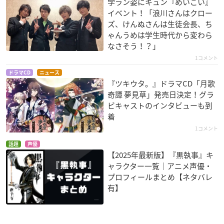
学ラン姿にキュン『めいこい』
イベント！「浪川さんはクロー
ズ、けんぬさんは生徒会長、ち
ゃんうめは学生時代から変わら
なさそう！？」
1コメント
ドラマCD
ニュース
『ツキウタ。』ドラマCD「月歌
奇譚 夢見草」発売日決定！グラ
ビキャストのインタビューも到
着
1コメント
話題
声優
【2025年最新版】『黒執事』キ
ャラクター一覧｜アニメ声優・
プロフィールまとめ【ネタバレ
有】