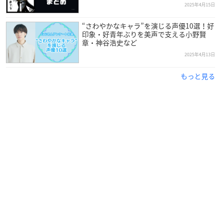
2025年4月15日
引用：にじめん
“さわやかなキャラ”を演じる声優10選！好
印象・好青年ぶりを美声で支える小野賢
KENN
さんは東京都出身で現在Zynchroに所属しており、今年
章・神谷浩史など
で44歳を迎えます。
2025年4月13日
音楽系通信制サポート校卒業後、2003年に「The NaB’s（ザ ネ
もっと見る
イビーズ）」のサポートボーカル・キーボードとしてデビュ
ー。ミュージカル「
テニスの王子様
」を経て、声優デビュー作
品は『
遊☆戯☆王
デュエルモンスターズGX』の主役・遊城十代
を担当しました。
調査概要
調査期間：2026年3月10日（火）〜2026年3月23日（月）
有効投票数：2,829票