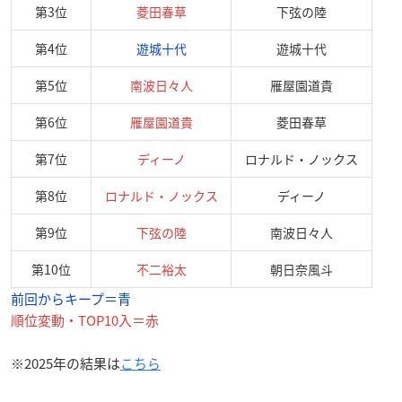
第3位
菱田春草
下弦の陸
第4位
遊城十代
遊城十代
第5位
南波日々人
雁屋園道貴
第6位
雁屋園道貴
菱田春草
第7位
ディーノ
ロナルド・ノックス
第8位
ロナルド・ノックス
ディーノ
第9位
下弦の陸
南波日々人
第10位
不二裕太
朝日奈風斗
前回からキープ＝青
順位変動・TOP10入＝赤
※2025年の結果は
こちら