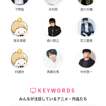
下野紘
木村昴
浪川大輔
坂本真綾
森川智之
花江夏樹
村瀬歩
斉藤壮馬
中村悠一
KEYWORDS
みんなが注目しているアニメ・作品たち