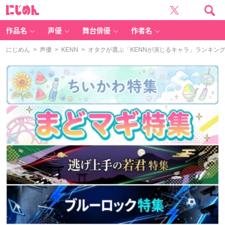
に
じ
め
ん
作品名
声優
舞台俳優
作者名
にじめん
>
声優
>
KENN
> オタクが選ぶ「KENNが演じるキャラ」ランキングT