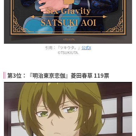
引用：『ツキウタ。』
公式X
©TSUKIUTA.
第3位：『明治東亰恋伽』菱田春草 119票