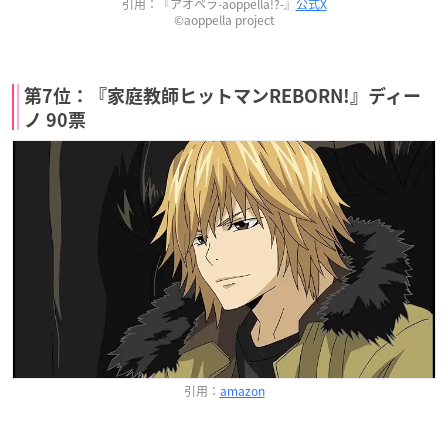
引用：『アオペラ-aoppella!?-』
公式X
©aoppella project
第7位：『家庭教師ヒットマンREBORN!』ディー
ノ 90票
引用：
amazon