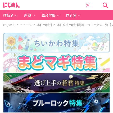
に
じ
め
ん
作品名
声優
舞台俳優
作者名
にじめん
>
ニュース
>
本日の新刊
> 本日発売の新刊漫画・コミックス一覧【発売