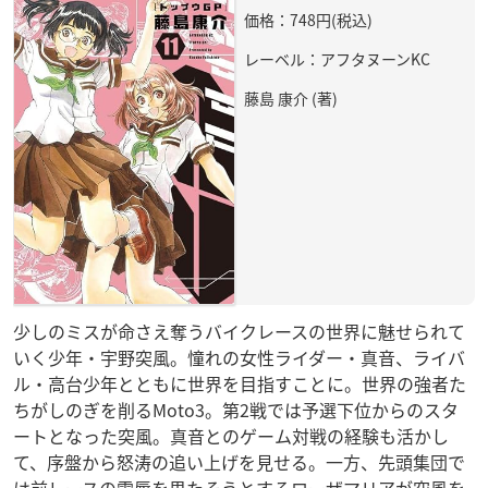
価格：748円(税込)
レーベル：アフタヌーンKC
藤島 康介 (著)
少しのミスが命さえ奪うバイクレースの世界に魅せられて
いく少年・宇野突風。憧れの女性ライダー・真音、ライバ
ル・高台少年とともに世界を目指すことに。世界の強者た
ちがしのぎを削るMoto3。第2戦では予選下位からのスタ
ートとなった突風。真音とのゲーム対戦の経験も活かし
て、序盤から怒涛の追い上げを見せる。一方、先頭集団で
は前レースの雪辱を果たそうとするローザマリアが突風を