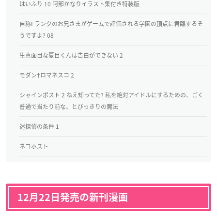
はいふり 10 阿部かなりイラスト集付き特装版
自称Fランクのお兄さまがゲームで評価される学園の頂点に君臨するそ
うですよ? 08
生真面目な夏目くんは告白ができない 2
モダン†ロマネスコ 2
シャインポスト 2 ねえ知ってた? 私を絶対アイドルにするための、ごく
普通で当たり前な、とびっきりの魔法
迷探偵の条件 1
ネコホスト
12月22日発売の新刊漫画