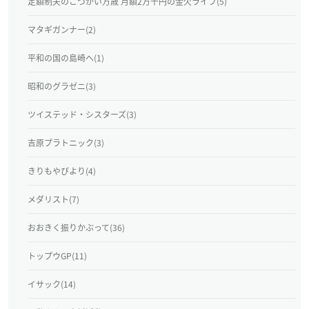
定額制夫のこづかい万歳 月額2万千円の金欠ライフ(5)
マタギガンナー(2)
平和の国の島崎へ(1)
昭和のグラゼニ(3)
ツイステッド・シスターズ(3)
吉原プラトニック(3)
きりもやびより(4)
メダリスト(7)
おおきく振りかぶって(36)
トップウGP(11)
イサック(14)