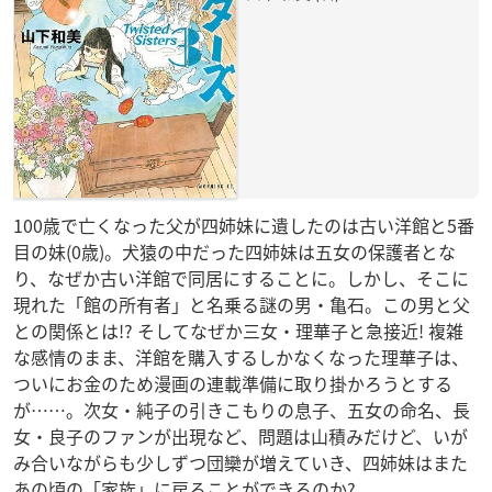
100歳で亡くなった父が四姉妹に遺したのは古い洋館と5番
目の妹(0歳)。犬猿の中だった四姉妹は五女の保護者とな
り、なぜか古い洋館で同居にすることに。しかし、そこに
現れた「館の所有者」と名乗る謎の男・亀石。この男と父
との関係とは!? そしてなぜか三女・理華子と急接近! 複雑
な感情のまま、洋館を購入するしかなくなった理華子は、
ついにお金のため漫画の連載準備に取り掛かろうとする
が……。次女・純子の引きこもりの息子、五女の命名、長
女・良子のファンが出現など、問題は山積みだけど、いが
み合いながらも少しずつ団欒が増えていき、四姉妹はまた
あの頃の「家族」に戻ることができるのか?