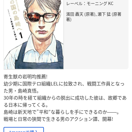
レーベル：モーニング KC
濱田 轟天 (原著), 瀬下 猛 (原著
著)
寄生獣の岩明均推薦!
幼少期に国際テロ組織LELに拉致され、戦闘工作員となっ
た男・島崎真悟。
30年の時を経て組織からの脱出に成功した彼は、故郷であ
る日本に帰ってくる。
島崎は新天地で”平和”な暮らしを手にできるのか――。
戦場と日常の狭間で生きる男のアクション譚、開幕!