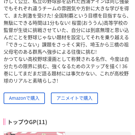
けして公立、私立の野球部を訪れた西浦ナインは同じ強豪
でもそれぞれ違うチームの雰囲気や方針に大きな学びを得
て、また刺激を受けた! 全国制覇という目標を目指すなら、
無駄にできる時間は1分もない! 桜雲(おううん)高等学校の
監督が生徒に挑戦させていた、自分には到底無理と思い込
んだことを野球じゃない題材を設定してそれを乗り越える
「できっこない」課題をさっそく実行、埼玉から三橋の祖
父母宅のある群馬へ強歩による往復に挑む!
かつてない高校野球漫画として称賛される名作、今度は自
分たちの限界に挑む、強くなるためのステップを描く! 36
巻にしてまだまだ語る題材には事欠かない、これが高校野
球のリアルと素晴らしさ!
Amazonで購入
アニメイトで購入
トップウGP(11)