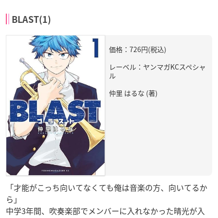
BLAST(1)
価格：726円(税込)
レーベル：ヤンマガKCスペシャ
ル
仲里 はるな (著)
「才能がこっち向いてなくても俺は音楽の方、向いてるか
ら」
中学3年間、吹奏楽部でメンバーに入れなかった晴光が入