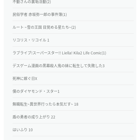
不動さんの裏垢活動(2)
民俗学者 赤坂弥一郎の事件簿(1)
ルート ~雪の王国 目覚める星たち~(2)
リコリス・リコイル 1
ラブライブ!スーパースター!! Liella! Kila2 Life Comic(1)
デスゲーム漫画の黒幕殺人鬼の妹に転生して失敗した3
死神に嫁ぐ日X
僕のダイヤモンド・スター1
無職転生~異世界行ったら本気だす~ 18
盾の勇者の成り上がり 22
はいふり 10