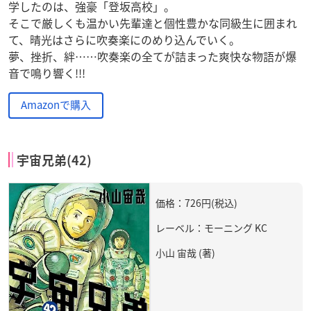
学したのは、強豪「登坂高校」。
そこで厳しくも温かい先輩達と個性豊かな同級生に囲まれ
て、晴光はさらに吹奏楽にのめり込んでいく。
夢、挫折、絆……吹奏楽の全てが詰まった爽快な物語が爆
音で鳴り響く!!!
Amazonで購入
宇宙兄弟(42)
価格：726円(税込)
レーベル：モーニング KC
小山 宙哉 (著)