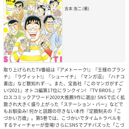
吉本 浩二 (著)
取り上げられたTV番組は『アメトーーク!』『王様のブラン
チ』『ラヴィット!』『シューイチ』『マンガ沼』『ハナコ
書店』など数知れず…。また、宝島社『このマンガがすご
い!2021』オトコ編第17位にランクイン! 『TV BROS.』ブ
ロスコミックアワード2020大推薦9作に選出! SNSで広く拡
散され大きく盛り上がった「ステーション・バー」などで
もお馴染み! 何かと話題の尽きない本作『定額制夫の「こ
づかい万歳」。第5巻では、こづかいでタイムトラベルを
するティーチャーが登場!さらにSNSでプチバズった「こづ