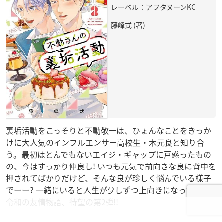
レーベル：アフタヌーンKC
藤峰式 (著)
裏垢活動をこっそりと不動敬一は、ひょんなことをきっか
けに大人気のインフルエンサー高校生・木元良と知り合
う。最初はとんでもないエイジ・ギャップに戸惑ったもの
の、今はすっかり仲良し! いつも元気で前向きな良に背中を
押されてばかりだけど、そんな良が珍しく悩んでいる様子
でーー? 一緒にいると人生が少しずつ上向きになっていく
令和の友情物語、待望の第2弾!!