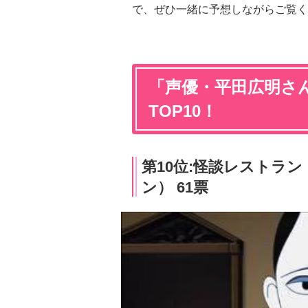
で、ぜひ一緒に予想しながらご覧く
「声優・平田広明さ
TOP10！
第10位:怪談レストラン
ン） 61票