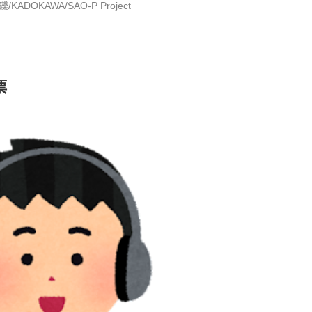
礫/KADOKAWA/SAO-P Project
票