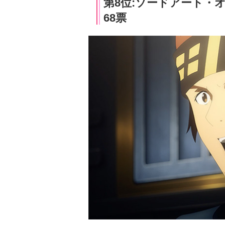
第8位:ソードアート・オ
68票