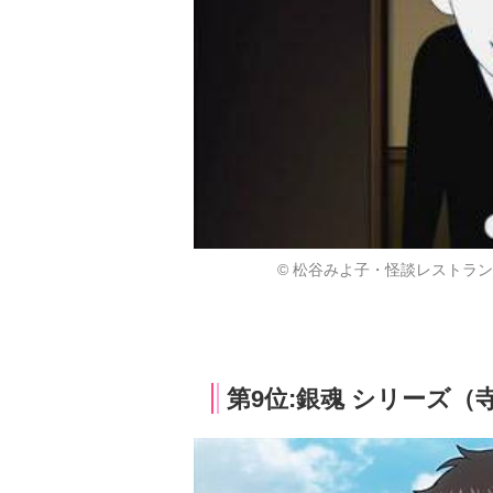
© 松谷みよ子・怪談レストラ
第9位:銀魂 シリーズ（