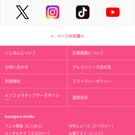
ページの先頭へ
にじめんについて
記事掲載について
お問い合わせ
プレスリリース送付先
利用規約
プライバシーポリシー
インフォマティブデータポリシ
運営会社
ー
kusuguru
media
アニメ情報［にじめん］
科学ニュース［ナゾロジー］
メンタルケア［ココロジー］
心理テスト［シンリ］