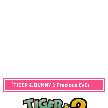
「TIGER & BUNNY 2 Precious EVE」