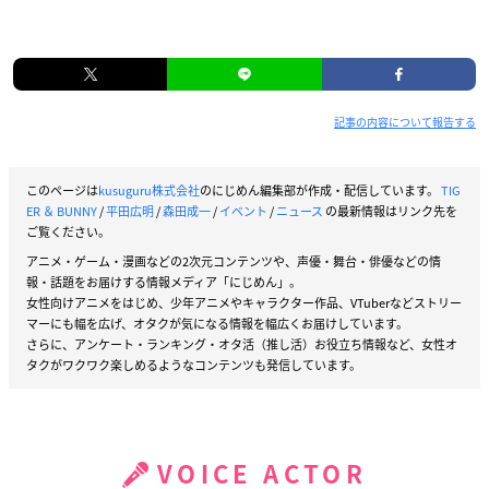
記事の内容について報告する
このページは
kusuguru株式会社
のにじめん編集部が作成・配信しています。
TIG
ER ＆ BUNNY
/
平田広明
/
森田成一
/
イベント
/
ニュース
の最新情報はリンク先を
ご覧ください。
アニメ・ゲーム・漫画などの2次元コンテンツや、声優・舞台・俳優などの情
報・話題をお届けする情報メディア「にじめん」。
女性向けアニメをはじめ、少年アニメやキャラクター作品、VTuberなどストリー
マーにも幅を広げ、オタクが気になる情報を幅広くお届けしています。
さらに、アンケート・ランキング・オタ活（推し活）お役立ち情報など、女性オ
タクがワクワク楽しめるようなコンテンツも発信しています。
VOICE ACTOR