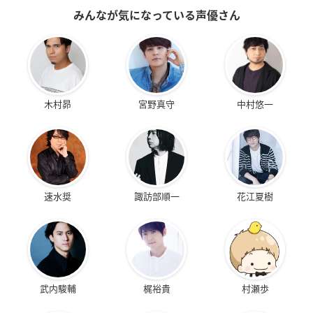
みんなが気になっている声優さん
木村昴
宮野真守
中村悠一
速水奨
諏訪部順一
花江夏樹
武内駿輔
梶裕貴
村瀬歩