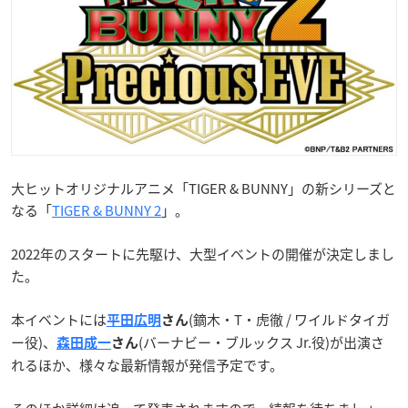
大ヒットオリジナルアニメ「TIGER & BUNNY」の新シリーズと
なる「
TIGER & BUNNY 2
」。
2022年のスタートに先駆け、大型イベントの開催が決定しまし
た。
本イベントには
(鏑木・T・虎徹 / ワイルドタイガ
平田広明
さん
ー役)、
(バーナビー・ブルックス Jr.役)が出演さ
森田成一
さん
れるほか、様々な最新情報が発信予定です。