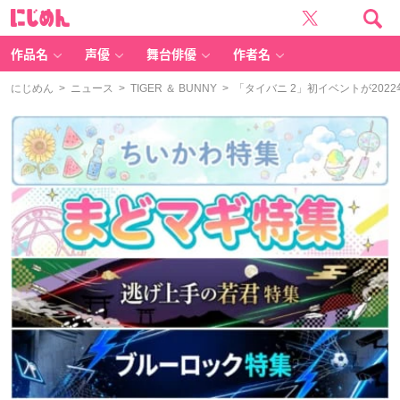
に
じ
め
ん
作品名
声優
舞台俳優
作者名
にじめん
>
ニュース
>
TIGER ＆ BUNNY
> 「タイバニ 2」初イベントが20