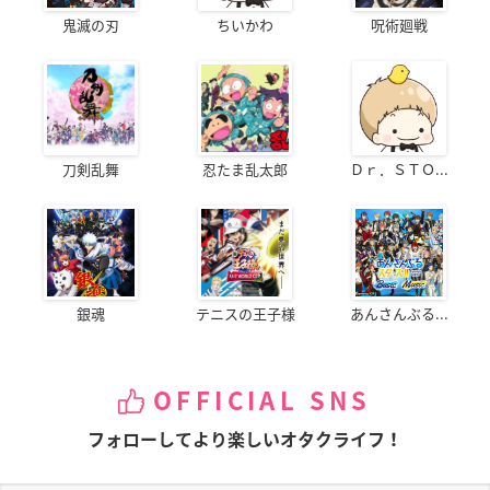
鬼滅の刃
ちいかわ
呪術廻戦
刀剣乱舞
忍たま乱太郎
Ｄｒ．ＳＴＯ...
銀魂
テニスの王子様
あんさんぶる...
OFFICIAL SNS
フォローしてより楽しいオタクライフ！