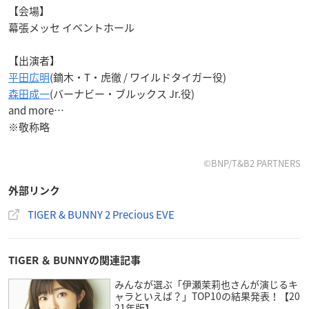
【会場】
幕張メッセ イベントホール
【出演者】
平田広明
(鏑木・T・虎徹 / ワイルドタイガー役)
森田成一
(バーナビー・ブルックス Jr.役)
and more…
※敬称略
©BNP/T&B2 PARTNERS
外部リンク
TIGER & BUNNY 2 Precious EVE
TIGER ＆ BUNNYの関連記事
みんなが選ぶ「伊瀬茉莉也さんが演じるキ
ャラといえば？」TOP10の結果発表！【20
21年版】