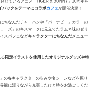
せているアニメ「TIGER & BUNNY」10周年を
イバックをテーマにコラボ
カフェ
が開催決定！
にちなんだチャーハンや「バーナビー」カラーの
ローズ」のキスマークに見立てたラムネ味のゼリ
イスパフェなど
キャラクターにちなんだメニュー
れる
限定イラストを使用したオリジナルグッズや特
NNY」の各キャラクターの歩みや名シーンなどを振り
界観に浸りながら充実したひと時をお過ごしくだ