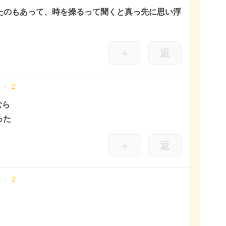
ったのもあって、時を操るって聞くと真っ先に思い浮
＋
返
2
むら
った
＋
返
2