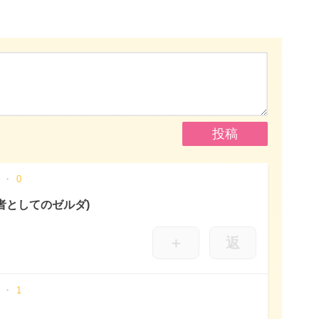
0
者としてのゼルダ)
＋
返
1