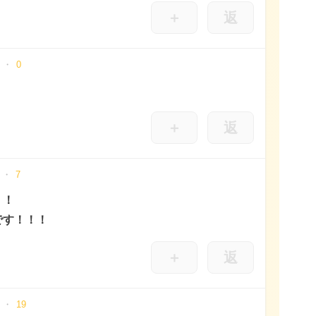
＋
返
0
＋
返
7
！！
です！！！
＋
返
19