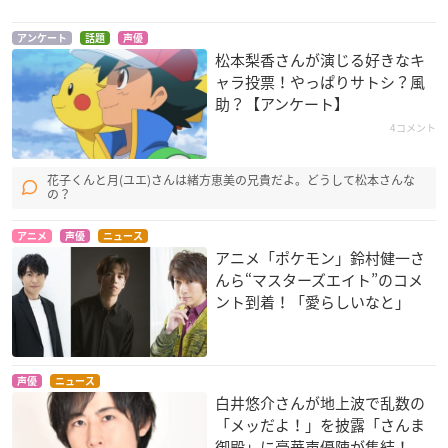
メイプルストーリー
逮捕しちゃうぞ フル
ふたつの胡桃
アンケート
話題
声優
スロットル
プードゥー
将吉
松本梨香さんが演じる好きなキ
葵双葉
ャラ投票！やっぱりサトシ？風
助？【アンケート】
4コメント
花子くんと月(ユエ)さんは緒方恵美の兄貴だよ。どうして松本さんな
の？
仙界伝 封神演義
おそ松くん(第2作)
リクはよわくない
アニメ
声優
ニュース
アニメ「ポケモン」鈴村健一さ
雷震子
チョロ松
ナレーション
んら“マスターズエイト”のコメ
ント到着！「愛らしいなと」
声優
ニュース
白井悠介さんが地上波で乱数の
「メッだよ！」を披露「さんま
劇場版ポケットモン
ミュウツーの逆襲 EV
モンスターストライ
御殿」に豪華声優陣が集結！