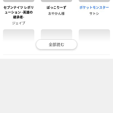
セブンナイツ レボリ
ぽっこりーず
ポケットモンスター
ューション -英雄の
おやかん様
サトシ
継承者-
ジェイブ
されど罪人は竜と踊
ポケットモンスター
ポケットモンスター
る
サン＆ムーン
XY&Z
ジャベイラ
サトシ
サトシ