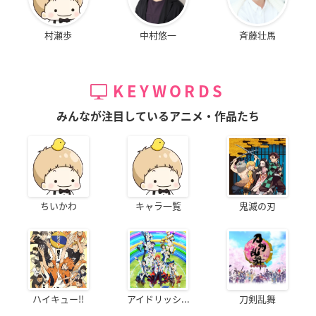
村瀬歩
中村悠一
斉藤壮馬
KEYWORDS
みんなが注目しているアニメ・作品たち
ちいかわ
キャラ一覧
鬼滅の刃
ハイキュー!!
アイドリッシ...
刀剣乱舞