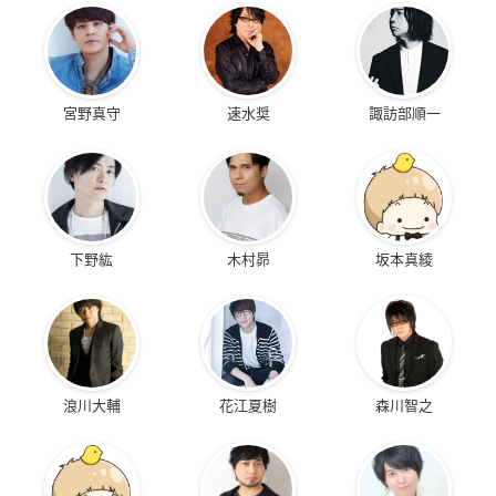
宮野真守
速水奨
諏訪部順一
逮捕しちゃうぞ the
劇場版ポケットモン
ピカチュウのなつや
MOVIE
スター ミュウツーの
すみ
逆襲
葵双葉
サトシ
サトシ
下野紘
木村昴
坂本真綾
浪川大輔
花江夏樹
森川智之
劇場版 X-エックス-
那吒