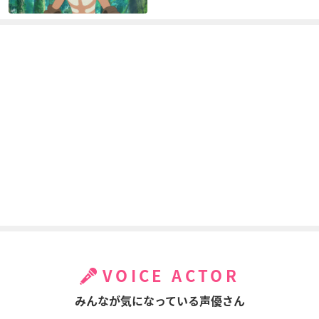
よなよなペンギン
劇場版 ポケットモン
劇場版 ポケットモン
スター ダイヤモンド
スター ダイヤモンド
デビル四人組
&パール アルセウス
&パール ギラティナ
超克の時空へ
と氷空の花束 シェイ
ミ
サトシ
サトシ
劇場版 ポケットモン
劇場版 ポケットモン
ピカチュウたんけん
スター 結晶塔の帝王
スター 幻のポケモン
たい
VOICE ACTOR
ルギア爆誕
サトシ
サトシ
サトシ
みんなが気になっている声優さん