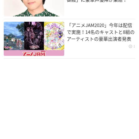
スター ココ
OLUTION
ク THE MOVIE ソ
ラノカナタ
サトシ
サトシ
未定
「アニメJAM2020」今年は配信
で実施！14名のキャストと8組の
アーティストの豪華出演者発表
1
劇場版ポケットモン
劇場版ポケットモン
ポケモン・ザ・ムー
スター みんなの物語
スター キミにきめ
ビーXY＆Z 「ボルケ
た！
ニオンと機巧（から
サトシ
くり）のマギアナ」
サトシ
サトシ