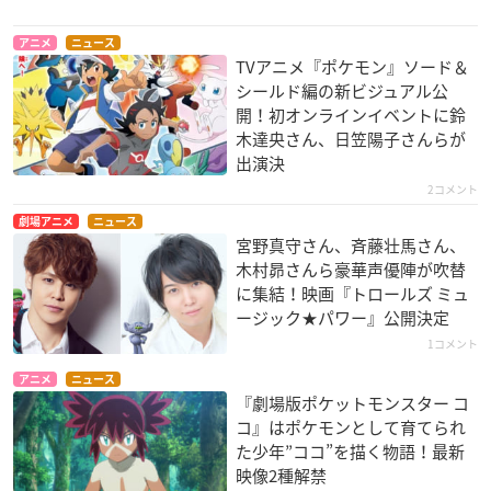
ポケモン・ザ・ムー
ポケモン・ザ・ムー
十五少年漂流記 ～海
ビーXY「光輪（リン
ビーXY 「破壊の繭と
賊島DE! 大冒険～
アニメ
ニュース
グ）の超魔神 フー
ディアンシー」
ドリアン
TVアニメ『ポケモン』ソード＆
パ」
サトシ
シールド編の新ビジュアル公
サトシ
開！初オンラインイベントに鈴
木達央さん、日笠陽子さんらが
出演決
2コメント
劇場アニメ
ニュース
宮野真守さん、斉藤壮馬さん、
木村昴さんら豪華声優陣が吹替
に集結！映画『トロールズ ミュ
劇場版ポケットモン
劇場版 ポケットモン
劇場版 ポケットモン
ージック★パワー』公開決定
スター ベストウイッ
スター ベストウイッ
スター ダイヤモンド
シュ「神速のゲノセ
シュ キュレムVS聖剣
&パール 幻影の覇者
1コメント
クト ミュウツー覚
士 ケルディオ!
ゾロアーク
醒」
サトシ
サトシ
アニメ
ニュース
『劇場版ポケットモンスター コ
サトシ
コ』はポケモンとして育てられ
た少年”ココ”を描く物語！最新
映像2種解禁