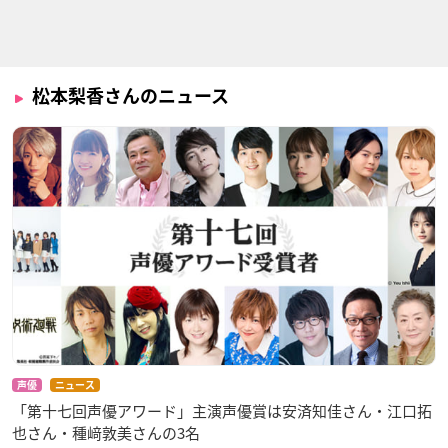
パンパカパンツ
わしも-wasimo-(第
わしも-wasimo-
2シリーズ)
シルキー
わしも
わしも
松本梨香さんのニュース
ポケットモンスター
ポケットモンスター
ポケットモンスター
XY
ベストウイッシュ シ
ベストウイッシュ
ーズン2
サトシ
サトシ
サトシ
声優
ニュース
「第十七回声優アワード」主演声優賞は安済知佳さん・江口拓
也さん・種﨑敦美さんの3名