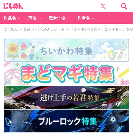
に
じ
め
ん
作品名
声優
舞台俳優
作者名
にじめん
>
食品
>
にじめんレポート
> 「ポケモン×ミスド」コラボドーナツ