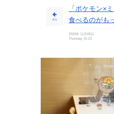
会
レ
ポ
「ポケモン×
ー
ト
_
3
食べるのがも
0
戻る
番
目
の
画
像
-
2020年 11月05日
ア
Thursday 15:23
ニ
メ
情
報
サ
イ
ト
に
じ
め
ん