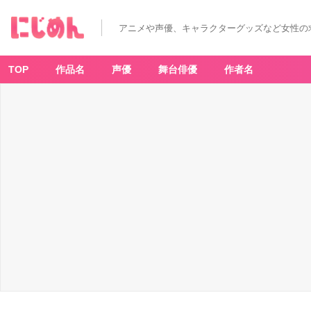
「ポ
ケ
モ
アニメや声優、キャラクターグッズなど女性の
ン
×
ミ
ス
ド」
TOP
作品名
声優
舞台俳優
作者名
コ
ラ
ボ
ド
ー
ナ
ツ
が
今
年
も
発
売！
か
わ
い
す
ぎ
て
食
べ
る
の
が
も
っ
た
い
な
い！？
店
舗
＆
試
食