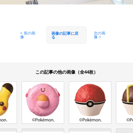
< 前の画
次の画
画像の記事に戻
像
像 >
る
この記事の他の画像（全44枚）