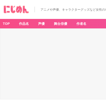
「ポ
ケ
モ
アニメや声優、キャラクターグッズなど女性の
ン
×
ミ
ス
ド」
TOP
作品名
声優
舞台俳優
作者名
コ
ラ
ボ
ド
ー
ナ
ツ
が
今
年
も
発
売！
か
わ
い
す
ぎ
て
食
べ
る
の
が
も
っ
た
い
な
い！？
店
舗
＆
試
食