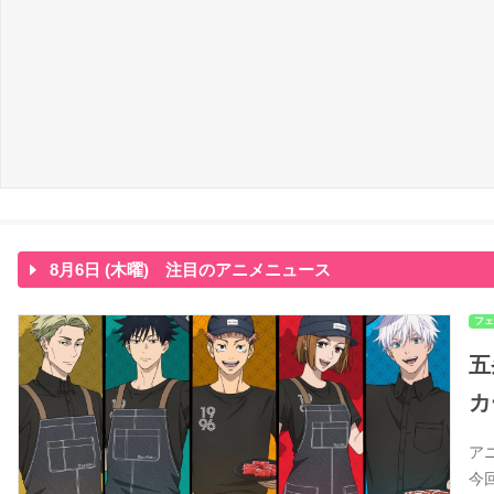
8月6日 (木曜) 注目のアニメニュース
フェ
五
カ
ア
今