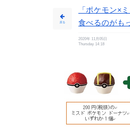
会
レ
ポ
「ポケモン×
ー
ト
_
9
食べるのがも
番
戻る
目
の
画
像
-
ア
2020年 11月05日
ニ
Thursday 14:18
メ
情
報
サ
イ
ト
に
じ
め
ん