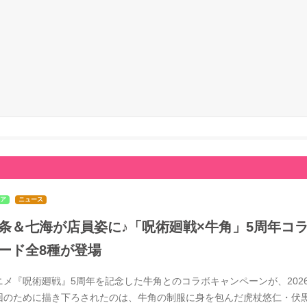
ア
ニュース
条＆七海が店員姿に♪「呪術廻戦×牛角」5周年コラ
ード全8種が登場
ニメ『呪術廻戦』5周年を記念した牛角とのコラボキャンペーンが、2026
回のために描き下ろされたのは、牛角の制服に身を包んだ虎杖悠仁・伏